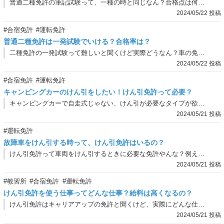
普通二種免許の筆記試験って、一種の時と同じなん？合格点は何点なん？
2024/05/22 投稿
#合宿免許
#運転免許
普通二種免許は一発試験でいける？合格率は？
二種免許の一発試験って難しいと聞くけど実際どうなん？車の免許の時とあんま変わらへん気がすんねんけど、合格率がどれ位なんか知りたいわ。
2024/05/22 投稿
#合宿免許
#運転免許
キャンピングカーのけん引をしたい！けん引免許って必要？
キャンピングカーで自走式じゃない、けん引が必要なタイプが欲しいねんけど…、これってけん引免許必要なん？
2024/05/21 投稿
#運転免許
故障車をけん引する時って、けん引免許はいるの？
けん引免許って車両をけん引するときに必要な免許やんな？例えば友達の車が故障してもうて、引っ張っていかんといけん場合ってけん引免許は必要なん？
2024/05/21 投稿
#教習所
#合宿免許
#運転免許
けん引免許を使う仕事ってどんな仕事？給料は高くなるの？
けん引免許はキャリアアップの免許と聞くけど、実際にどんな仕事になるん？給料はあがるん？
2024/05/21 投稿