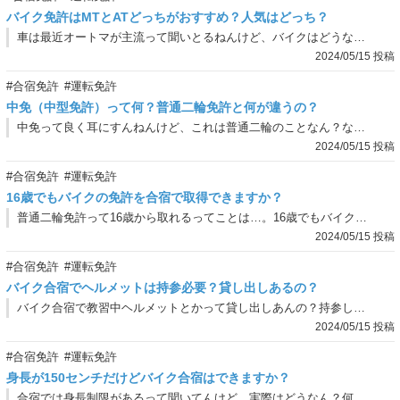
バイク免許はMTとATどっちがおすすめ？人気はどっち？
車は最近オートマが主流って聞いとるねんけど、バイクはどうなん？バイクのオートマって人気あんの？
2024/05/15 投稿
#合宿免許
#運転免許
中免（中型免許）って何？普通二輪免許と何が違うの？
中免って良く耳にすんねんけど、これは普通二輪のことなん？なんで中免って言うん？
2024/05/15 投稿
#合宿免許
#運転免許
16歳でもバイクの免許を合宿で取得できますか？
普通二輪免許って16歳から取れるってことは…。16歳でもバイク合宿はできるん？
2024/05/15 投稿
#合宿免許
#運転免許
バイク合宿でヘルメットは持参必要？貸し出しあるの？
バイク合宿で教習中ヘルメットとかって貸し出しあんの？持参しないとあかん？
2024/05/15 投稿
#合宿免許
#運転免許
身長が150センチだけどバイク合宿はできますか？
合宿では身長制限があるって聞いてんけど、実際はどうなん？何センチ位が目安になんの？