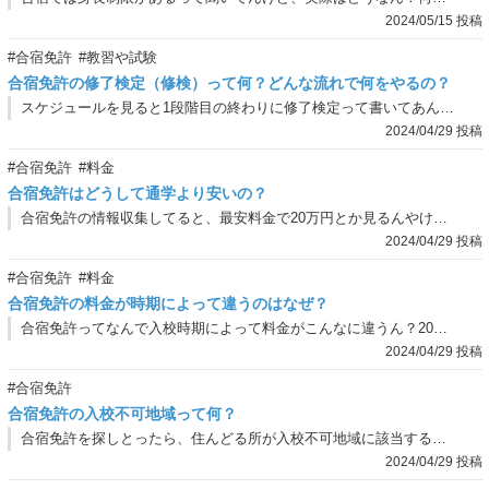
2024/05/15 投稿
#合宿免許
#教習や試験
合宿免許の修了検定（修検）って何？どんな流れで何をやるの？
スケジュールを見ると1段階目の終わりに修了検定って書いてあんねんけど、これって何なん？友達は仮免学科が鬼門やで！って言っとったけど、仮免と修了検定って一緒？
2024/04/29 投稿
#合宿免許
#料金
合宿免許はどうして通学より安いの？
合宿免許の情報収集してると、最安料金で20万円とか見るんやけど、なんでそんなに安いん？通学やったら普通に30万円超えるし、早期卒業のオプションつけたら35万円超えるで。
2024/04/29 投稿
#合宿免許
#料金
合宿免許の料金が時期によって違うのはなぜ？
合宿免許ってなんで入校時期によって料金がこんなに違うん？20万円くらいのプランもあれば、50万円のプランもあんねんけど。何が違うん？
2024/04/29 投稿
#合宿免許
合宿免許の入校不可地域って何？
合宿免許を探しとったら、住んどる所が入校不可地域に該当するらしくて申込できんかったんやけど…。入校不可地域ってなんなん？
2024/04/29 投稿