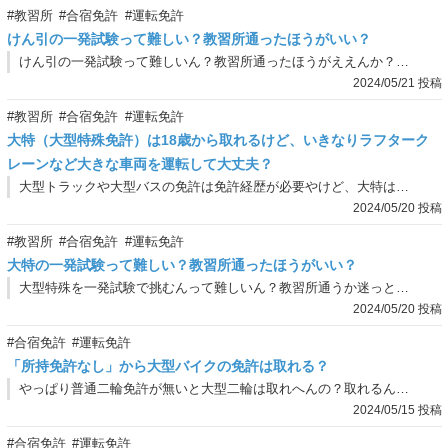
#教習所
#合宿免許
#運転免許
けん引の一発試験って難しい？教習所通ったほうがいい？
けん引の一発試験って難しいん？教習所通ったほうがええんか？教習所通うか迷ってんねんけど、どっちがおすすめなん？
2024/05/21 投稿
#教習所
#合宿免許
#運転免許
大特（大型特殊免許）は18歳から取れるけど、いきなりラフターク
レーンなど大きな車両を運転して大丈夫？
大型トラックや大型バスの免許は免許経歴が必要やけど、大特は免許経歴がいらんやん？ほな、18歳でいきなり大特を取得して、いきなり大きな車両の運転ができるってことやろけど…。未経験でいきなりラフタークレーンみたいな大きい車両の運転しても大丈夫なん？
2024/05/20 投稿
#教習所
#合宿免許
#運転免許
大特の一発試験って難しい？教習所通ったほうがいい？
大型特殊を一発試験で挑むんって難しいん？教習所通うか迷っとるねんけど、どっちがおすすめなん？
2024/05/20 投稿
#合宿免許
#運転免許
「所持免許なし」から大型バイクの免許は取れる？
やっぱり普通二輪免許が無いと大型二輪は取れへんの？取れるんやったら所持免許無しから取る場合のメリットやデメリットを教えてや！
2024/05/15 投稿
#合宿免許
#運転免許