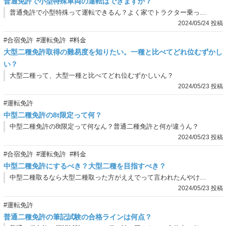
普通免許で小型特殊車両の運転はできますか？
普通免許で小型特殊って運転できるん？よく家でトラクター乗っとるねんけど、車の免許しか持ってへんような気がすんねん…。
2024/05/24 投稿
#合宿免許
#運転免許
#料金
大型二種免許取得の難易度を知りたい。一種と比べてどれ位むずかし
い？
大型二種って、大型一種と比べてどれ位むずかしいん？
2024/05/23 投稿
#運転免許
中型二種免許の8t限定って何？
中型二種免許の8t限定って何なん？普通二種免許と何が違うん？
2024/05/23 投稿
#合宿免許
#運転免許
#料金
中型二種免許にするべき？大型二種を目指すべき？
中型二種取るなら大型二種取った方がええでって言われたんやけど、実際どうなん？
2024/05/23 投稿
#運転免許
普通二種免許の筆記試験の合格ラインは何点？