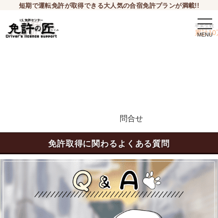
短期で運転免許が取得できる大人気の合宿免許プランが満載!!
togg
卒業生数
navi
累計10
問合せ
申込希望
免許取得に関わるよくある質問