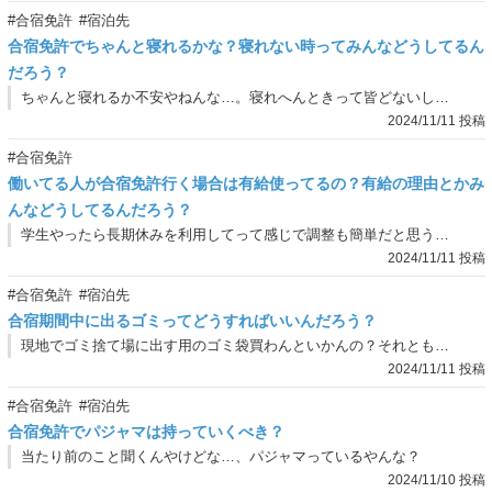
#合宿免許
#宿泊先
合宿免許でちゃんと寝れるかな？寝れない時ってみんなどうしてるん
だろう？
ちゃんと寝れるか不安やねんな…。寝れへんときって皆どないしとるんやろか。てか寝れへん原因って何があるんやろ？原因分かるんやったらそれの対策したらええやんな？
2024/11/11 投稿
#合宿免許
働いてる人が合宿免許行く場合は有給使ってるの？有給の理由とかみ
んなどうしてるんだろう？
学生やったら長期休みを利用してって感じで調整も簡単だと思うねんけど、社会人はどうしとるんやろか。長期休みってそんな簡単に取れへんイメージあるし、免許合宿行くわ！って理由で有給をみんな取っとるんかな。
2024/11/11 投稿
#合宿免許
#宿泊先
合宿期間中に出るゴミってどうすればいいんだろう？
現地でゴミ捨て場に出す用のゴミ袋買わんといかんの？それとも勝手に捨ててくれるん？
2024/11/11 投稿
#合宿免許
#宿泊先
合宿免許でパジャマは持っていくべき？
当たり前のこと聞くんやけどな…、パジャマっているやんな？
2024/11/10 投稿