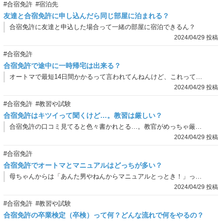
#合宿免許
#宿泊先
友達と合宿免許に申し込んだら同じ部屋に泊まれる？
合宿免許に友達と申込した場合って一緒の部屋に宿泊できるん？
2024/04/29 投稿
#合宿免許
合宿免許で途中に一時帰宅は出来る？
オートマで最短14日間かかるって言われてんねんけど、これって途中で家に戻ったりとかできひんの？14日間連続で予定をあけるんが難しそうや…
2024/04/29 投稿
#合宿免許
#教習や試験
合宿免許はキツイって聞くけど…。教習は厳しい？
合宿免許の口コミ見てると色々書かれとる…。教官がめっちゃ厳しいとか、ヤバイとか書いてあんねんけど、これって大丈夫なん…？
2024/04/29 投稿
#合宿免許
合宿免許でオートマとマニュアルはどっちが多い？
母ちゃんからは「あんた男やねんからマニュアルとっとき！」って言われとんねんけど、友達はみんなオートマ…。俺もマニュアル取った方がええんかなぁ？
2024/04/29 投稿
#合宿免許
#教習や試験
合宿免許の卒業検定（卒検）って何？どんな流れで何をやるの？