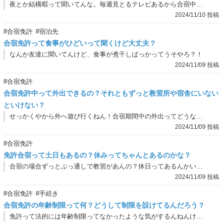
夜とか結構暇って聞いてんな。毎週見とるテレビあるから合宿中も見たいんやけど、宿泊先にテレビってあんの？
2024/11/10 投稿
#合宿免許
#宿泊先
合宿免許って食事がひどいって聞くけど大丈夫？
なんか友達に聞いてんけど、食事が煮干しばっかってうそやろ？！
2024/11/09 投稿
#合宿免許
合宿免許中って外出できるの？それともずっと教習所や宿舎にいない
といけない？
せっかくやから外へ遊び行くねん！合宿期間中の外出ってどうなん？
2024/11/09 投稿
#合宿免許
免許合宿って土日もあるの？休みってちゃんとあるのかな？
合宿の場合ずっとぶっ通しで教習があんの？休日ってあるんかいな？
2024/11/09 投稿
#合宿免許
#手続き
合宿免許の年齢制限って何？どうして制限を設けてるんだろう？
免許って法的には年齢制限ってなかったような気がするんねんけど、なんで合宿での受入だと年齢制限があんの？