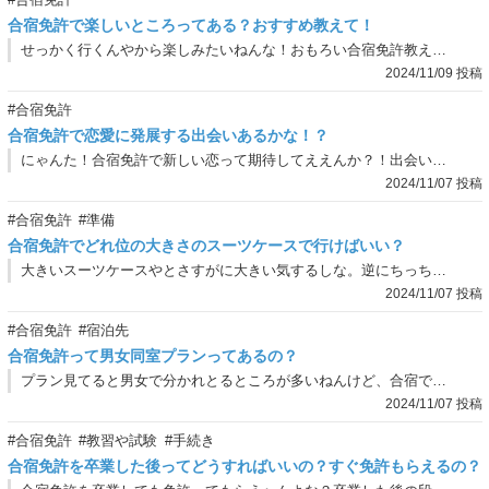
合宿免許で楽しいところってある？おすすめ教えて！
せっかく行くんやから楽しみたいねんな！おもろい合宿免許教えてや！
2024/11/09 投稿
#合宿免許
合宿免許で恋愛に発展する出会いあるかな！？
にゃんた！合宿免許で新しい恋って期待してええんか？！出会いあるやろか！？彼女できるかな！？
2024/11/07 投稿
#合宿免許
#準備
合宿免許でどれ位の大きさのスーツケースで行けばいい？
大きいスーツケースやとさすがに大きい気するしな。逆にちっちゃいやつやと足りひん気すんねん…。どん位のスーツケースがええんやろか？
2024/11/07 投稿
#合宿免許
#宿泊先
合宿免許って男女同室プランってあるの？
プラン見てると男女で分かれとるところが多いねんけど、合宿で男女同室プランってあんの？なんかあったらあかん気もすんねんけど、友達がそんなん言ってた気してな…。
2024/11/07 投稿
#合宿免許
#教習や試験
#手続き
合宿免許を卒業した後ってどうすればいいの？すぐ免許もらえるの？