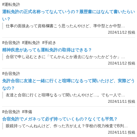
#運転免許
運転免許の正式名称ってなんていうの？履歴書にはなんて書いたらい
い？
仕事の面接あって資格欄書こう思ったんやけど、準中型とか中型になるかもとかいわれて何が何だか分からへんわ。どうやって書けばええんやろか？
2024/11/12 投稿
#合宿免許
#運転免許
#手続き
精神疾患があっても運転免許の取得はできる？
合宿で申し込むときに「てんかんとか過去になかったかどうか」って感じの質問事項があってんけど、もし該当したら合宿免許は行かれへんの？
2024/11/12 投稿
#合宿免許
免許合宿に友達と一緒に行くと喧嘩になるって聞いたけど、実際どう
なの？
友達と合宿に行くと喧嘩なるって聞いたんやけど…。でも一人で行くより友達と一緒に行った方がええとも聞いたし…。実際どうなん？
2024/11/11 投稿
#合宿免許
#準備
合宿免許でメガネって必ず持っていくもの？なくても平気？
眼鏡持ってへんねんけど、作った方がええ？学校の視力検査でB判定やったんやけど、数値ちゃうから分からへんねんな。
2024/11/11 投稿