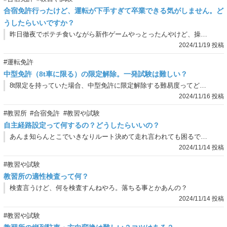
合宿免許行ったけど、運転が下手すぎて卒業できる気がしません。ど
うしたらいいですか？
昨日徹夜でポテチ食いながら新作ゲームやっとったんやけど、操作ミスりまくって大変やったわ。こんなん合宿免許行っても落ちこぼれる気しかせえへんわ。
2024/11/19 投稿
#運転免許
中型免許（8t車に限る）の限定解除。一発試験は難しい？
8t限定を持っていた場合、中型免許に限定解除する難易度ってどれくらいなん？運転免許試験場での一発試験は難しいん？
2024/11/16 投稿
#教習所
#合宿免許
#教習や試験
自主経路設定って何するの？どうしたらいいの？
あんま知らんとこでいきなりルート決めて走れ言われても困るで…どないしたらええんや…。
2024/11/14 投稿
#教習や試験
教習所の適性検査って何？
検査言うけど、何を検査すんねやろ。落ちる事とかあんの？
2024/11/14 投稿
#教習や試験