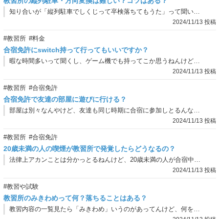
教習所の縦列駐車・方向変換は難しい？コツはある？
知り合いが「縦列駐車でしくじって卒検落ちてもうた」って聞いてちょっと不安やねんけど、結構ムズいんやろか。
2024/11/13 投稿
#教習所
#料金
合宿免許にswitch持って行ってもいいですか？
暇な時間多いって聞くし、ゲーム機でも持ってこか思うねんけど、大丈夫やろか。
2024/11/13 投稿
#教習所
#合宿免許
合宿免許で友達の部屋に遊びに行ける？
部屋は別々なんやけど、友達も同じ時期に合宿に参加しとるんなら部屋に遊び行っても大丈夫なん？
2024/11/13 投稿
#教習所
#合宿免許
20歳未満の人の喫煙が教習所で発覚したらどうなるの？
法律上アカンことは分かっとるねんけど、20歳未満の人が合宿中にタバコ吸っとんのバレたらどないなんの？
2024/11/13 投稿
#教習や試験
教習所のみきわめって何？落ちることはある？
教習内容の一覧見たら「みきわめ」いうのがあってんけど、何を見極めるん？