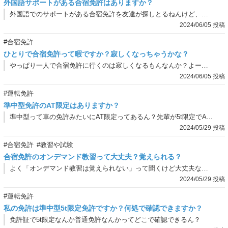
外国語サポートがある合宿免許はありますか？
外国語でのサポートがある合宿免許を友達が探しとるねんけど、そんなプランあんの？実際にどこまでサポートしてくれるんやろか…？
2024/06/05 投稿
#合宿免許
ひとりで合宿免許って暇ですか？寂しくなっちゃうかな？
やっぱり一人で合宿免許に行くのは寂しくなるもんなんか？よー暇になるとも聞くねんけど、実際はどうなん？もし暇になっても友達と一緒なら絶対にそっちのほうがええやんな。
2024/06/05 投稿
#運転免許
準中型免許のAT限定はありますか？
準中型って車の免許みたいにAT限定ってあるん？先輩が5t限定でAT限定って言っとったんやけど、これは準中型免許のことなん？
2024/05/29 投稿
#合宿免許
#教習や試験
合宿免許のオンデマンド教習って大丈夫？覚えられる？
よく「オンデマンド教習は覚えられない」って聞くけど大丈夫なんかな？俺物覚え悪いし不安やねん。
2024/05/29 投稿
#運転免許
私の免許は準中型5t限定免許ですか？何処で確認できますか？
免許証で5t限定なんか普通免許なんかってどこで確認できるん？