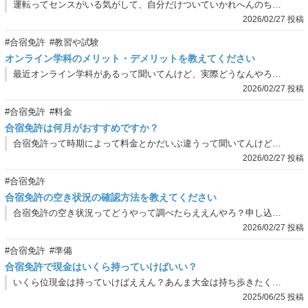
運転ってセンスがいる気がして、自分だけついていかれへんのちゃうかなってちょっと不安やねん…。合宿って短期間でどんどん進むイメージあるし、みんなはちゃんとついていけてるもんなんやろか？
2026/02/27 投稿
#合宿免許
#教習や試験
オンライン学科のメリット・デメリットを教えてください
最近オンライン学科があるって聞いてんけど、実際どうなんやろ？便利そうやなぁとは思うんやけど、なんかデメリットとかもあるんかなって気になってて。両方教えてもらえると嬉しいねん。
2026/02/27 投稿
#合宿免許
#料金
合宿免許は何月がおすすめですか？
合宿免許って時期によって料金とかだいぶ違うって聞いてんけど、実際どの時期に行くのがおすすめなんやろ？快適さとかスケジュールの組みやすさとかも含めて、教えてもらえたらうれしいねん。
2026/02/27 投稿
#合宿免許
合宿免許の空き状況の確認方法を教えてください
合宿免許の空き状況ってどうやって調べたらええんやろ？申し込もうと思ってるんやけど、確認の仕方がよう分からへんくて…。教えてもらえると助かるんやけど！
2026/02/27 投稿
#合宿免許
#準備
合宿免許で現金はいくら持っていけばいい？
いくら位現金は持っていけばええん？あんま大金は持ち歩きたくないしなぁ…
2025/06/25 投稿