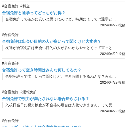
#合宿免許
#料金
合宿免許と通学ってどっちがお得？
合宿免許って確かに安いと思うねんけど、時期によっては通学と変わらへんしどっちがお得なん？
2024/04/29 投稿
#合宿免許
合宿免許は出会い目的の人が多いって聞くけど大丈夫？
友達が合宿免許は出会い目的の人が多いからやめとくって言っとるねんけど、ほんまなん？俺もそうやって見られとるんかな？
2024/04/29 投稿
#合宿免許
合宿免許って空き時間はみんな何してるの？
合宿免許って忙しいって聞くけど、空き時間もあるねんな？みんな何しとるんやろ？
2024/04/29 投稿
#合宿免許
#運転免許
合宿免許で視力が満たされない場合帰らされる？
入校日当日に視力検査が不合格の場合は入校できません。って受付のお姉さんに言われたんやけど、これってマジなん？視力がB判定やったから規定値ギリギリっぽいねんけど、大丈夫やろか…
2024/04/29 投稿
#合宿免許