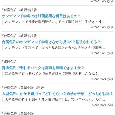
2024/05/29 投稿
#合宿免許
#教習や試験
オンデマンド学科では対面必須な科目はあるの？
オンデマンドで授業が動画配信になるって聞くけど、手続き・技能・試験以外は教習所来んでもええっちゅうのは、流石にないやんな。どうなんやろ。
2024/05/29 投稿
#合宿免許
#教習や試験
合宿免許のオンデマンド学科はながら見OK？監視されてる？
オンデマンド学科って、ぱっと見内職とか食べながらとかで出来そうやけどどうなん？もしかして見張っとる人とかおる？
2024/05/29 投稿
#運転免許
普通免許で乗れるバイクは高速を運転できますか？
普通免許で乗れるバイクで高速道路って運転できるもんなん？
2024/05/24 投稿
#合宿免許
#運転免許
#料金
大型免許にかかる費用ってどれくらい？通学か合宿、どっちがお得？
大型免許の料金を調べとると教習所ごとにバラバラやねん。大体の目安が知りたいんやけどなんぼぐらいかかるん？
2024/05/24 投稿
#合宿免許
#運転免許