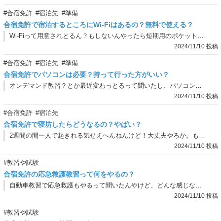
#合宿免許
#宿泊先
#準備
合宿免許で宿泊するところにWi-Fiはあるの？無料で使える？
Wi-Fiって用意されとるん？もしないんやったら短期用のポケットWi-Fi持参せなあかんわって思っとったんやけど、どうなん？
2024/11/10 投稿
#合宿免許
#宿泊先
#準備
合宿免許でパソコンは必要？持って行った方がいい？
オンデマンド教習？とか最近変わっとるって聞いたし、パソコンって持ってった方がええんか？
2024/11/10 投稿
#合宿免許
#宿泊先
合宿免許で寝坊したらどうなるの？やばい？
2週間の間一人で起きれる気せえへんねんけど！大丈夫やろか。もし寝坊してもたらどうなんの？
2024/11/10 投稿
#教習や試験
合宿免許の応急救護教習って何をやるの？
自動車教習で応急救護もやるって聞いたんやけど、どんな感じなん？
2024/11/10 投稿
#教習や試験