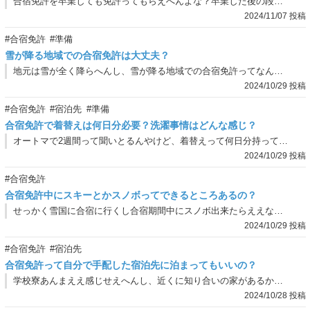
合宿免許を卒業しても免許ってもらえへんよな？卒業した後の段取りってどんな感じになるん？
2024/11/07 投稿
#合宿免許
#準備
雪が降る地域での合宿免許は大丈夫？
地元は雪が全く降らへんし、雪が降る地域での合宿免許ってなんか不安やねんな…。
2024/10/29 投稿
#合宿免許
#宿泊先
#準備
合宿免許で着替えは何日分必要？洗濯事情はどんな感じ？
オートマで2週間って聞いとるんやけど、着替えって何日分持っていけば平気なん？合宿中の洗濯事情も知りたいねん。
2024/10/29 投稿
#合宿免許
合宿免許中にスキーとかスノボってできるところあるの？
せっかく雪国に合宿に行くし合宿期間中にスノボ出来たらええなぁ思っとるねんけど、どないなんやろか？
2024/10/29 投稿
#合宿免許
#宿泊先
合宿免許って自分で手配した宿泊先に泊まってもいいの？
学校寮あんまええ感じせえへんし、近くに知り合いの家があるからそこでお世話になろかな思うとるねんけど、あかんの？
2024/10/28 投稿