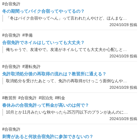
#合宿免許
冬の期間ってバイク合宿ってやってるの？
「冬はバイク合宿やってへん」って言われたんやけど、ほんまなん？
2024/10/28 投稿
#合宿免許
#準備
合宿免許でネイルはしていっても大丈夫？
俺ちゃうで、友達やで。友達がネイルしてても大丈夫か心配しとってな。にゃーすけなら知っとるかなて思っただけやねん。
2024/10/28 投稿
#合宿免許
#運転免許
免許取消処分後の再取得の流れは？教習所に通える？
取消処分を受けたあとって、免許の再取得がけっこう面倒なんやろ？実際どんな段取りになるん？
2024/10/28 投稿
#教習所
#合宿免許
#宿泊先
#料金
春休みの合宿免許って料金が高いのは何で？
10月とか11月みたいな秋やったら25万円以下のプランがあんのに、なんで春休みがこんな高いねん！
2024/10/28 投稿
#合宿免許
刺青があると何故合宿免許に参加できないの？