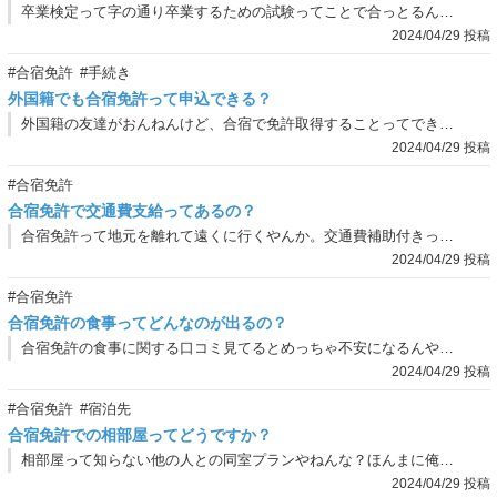
卒業検定って字の通り卒業するための試験ってことで合っとるん？筆記試験もあんの？
2024/04/29 投稿
#合宿免許
#手続き
外国籍でも合宿免許って申込できる？
外国籍の友達がおんねんけど、合宿で免許取得することってできるん？
2024/04/29 投稿
#合宿免許
合宿免許で交通費支給ってあるの？
合宿免許って地元を離れて遠くに行くやんか。交通費補助付きって書いてあんねんけど、これどこの教習所も基本的に支給ってあるもんなん？
2024/04/29 投稿
#合宿免許
合宿免許の食事ってどんなのが出るの？
合宿免許の食事に関する口コミ見てるとめっちゃ不安になるんやけど…。どんなのが出るん？食事の満足度が高い合宿免許ってあるの？
2024/04/29 投稿
#合宿免許
#宿泊先
合宿免許での相部屋ってどうですか？
相部屋って知らない他の人との同室プランやねんな？ほんまに俺大丈夫かな…。不安やけど料金が安いから悩んでんねん。どう思う？
2024/04/29 投稿