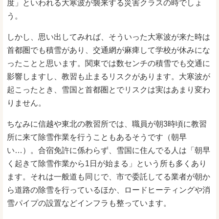
度」といわれる大寒波が襲来する災害クラスの時でしょ
う。
しかし、思い出してみれば、そういった大寒波が来た時は
首都圏でも積雪があり、交通網が麻痺して学校が休みにな
ったことと思います。関東では数センチの積雪でも交通に
影響しますし、教習も止まるリスクがあります。大寒波が
起こったとき、雪国と首都圏とでリスクは実はあまり変わ
りません。
ちなみに信越や東北の教習所では、職員が朝3時頃に教習
所に来て除雪作業を行うこともあるそうです（朝早
い…）。合宿免許に係わらず、雪国に住んでる人は「朝早
く起きて除雪作業から1日が始まる」という所も多くあり
ます。それは一般道も同じで、市で委託してる業者が朝か
ら道路の除雪を行っているほか、ロードヒーティングや消
雪パイプの設置などインフラも整っています。