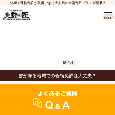
短期で運転免許が取得できる大人気の合宿免許プランが満載!!
togg
卒業生数
navi
累計10
問合せ
申込希望
雪が降る地域での合宿免許は大丈夫？