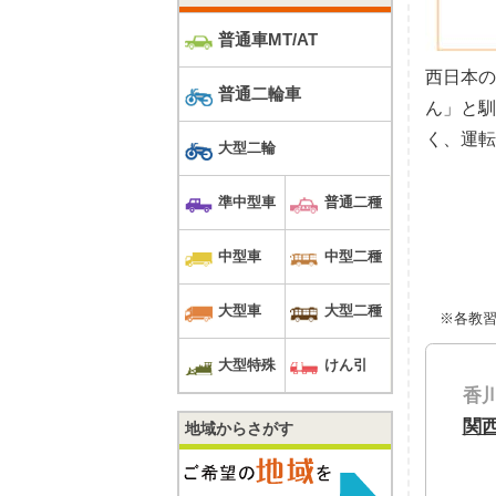
普通車MT/AT
西日本
普通二輪車
ん」と
く、運転
大型二輪
準中型車
普通二種
中型車
中型二種
大型車
大型二種
※各教
大型特殊
けん引
香
関
地域からさがす