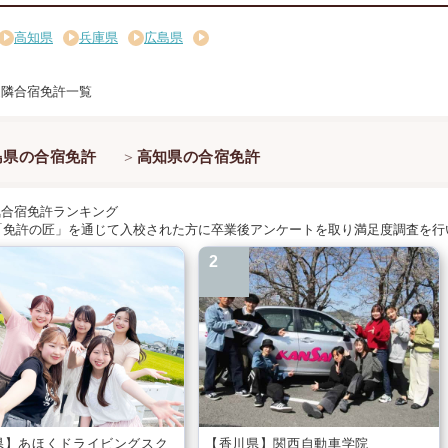
高知県
兵庫県
広島県
近隣合宿免許一覧
島県の合宿免許
高知県の合宿免許
気合宿免許ランキング
に「免許の匠」を通じて入校された方に卒業後アンケートを取り満足度調査を
県】あほくドライビングスク
【香川県】関西自動車学院