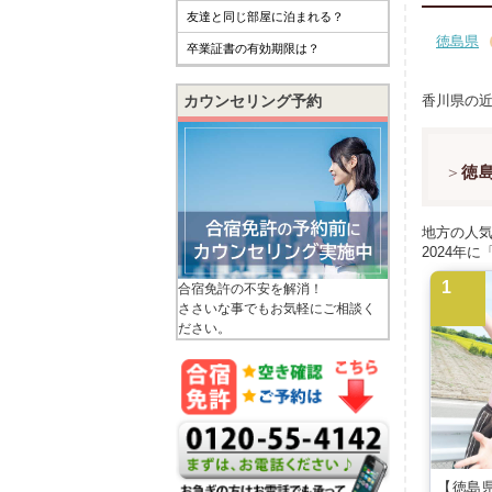
友達と同じ部屋に泊まれる？
徳島県
卒業証書の有効期限は？
カウンセリング予約
香川県の
徳
地方の人
2024年
合宿免許の不安を解消！
ささいな事でもお気軽にご相談く
ださい。
【徳島