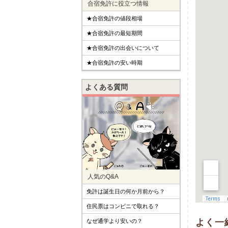
合宿免許に役立つ情報
★合宿免許の値段相場
★合宿免許の最短期間
★合宿免許の出会いについて
★合宿免許の安い時期
よくある質問
人気のQ&A
免許は誕生日の何か月前から？
住民票はコンビニで取れる？
よく一
なぜ通学より安いの？