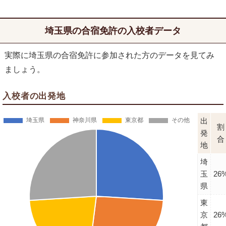
埼玉県の合宿免許の入校者データ
実際に埼玉県の合宿免許に参加された方のデータを見てみ
ましょう。
入校者の出発地
出
割
発
合
地
埼
玉
26
県
東
京
26