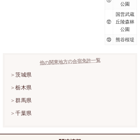
⑪
公園
国営武蔵
⑫
丘陵森林
公園
⑬
熊谷桜堤
他の関東地方の合宿免許一覧
茨城県
栃木県
群馬県
千葉県