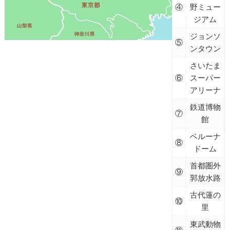
④
野ミュー
ジアム
ジョンソ
⑤
ンタウン
さいたま
⑥
スーパー
アリーナ
鉄道博物
⑦
館
ベルーナ
⑧
ドーム
首都圏外
⑨
郭放水路
古代蓮の
⑩
里
東武動物