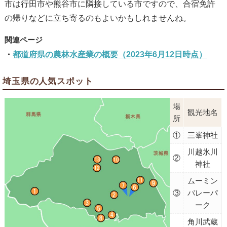
市は行田市や熊谷市に隣接している市ですので、合宿免許
の帰りなどに立ち寄るのもよいかもしれませんね。
都道府県の農林水産業の概要（2023年6月12日時点）
埼玉県の人気スポット
場
観光地名
所
①
三峯神社
川越氷川
②
神社
ムーミン
③
バレーパ
ーク
角川武蔵