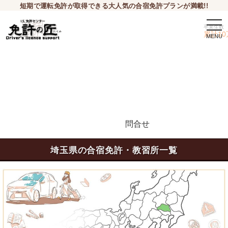
短期で運転免許が取得できる大人気の合宿免許プランが満載!!
togg
卒業生数
navi
累計10
問合せ
申込希望
埼玉県の合宿免許・教習所一覧