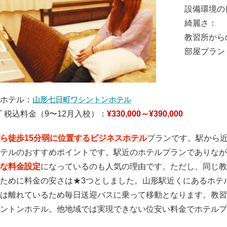
設備環境の
綺麗さ：
教習所から
部屋プラン
ホテル：
山形七日町ワシントンホテル
T 税込料金（9〜12月入校）：
¥330,000～¥390,000
ら徒歩15分弱に位置するビジネスホテル
プランです。駅から
テルのおすすめポイントです。駅近のホテルプランでありなが
な料金設定
になっているのも人気の理由です。ただし、同じ教
ために料金の安さは★3つとしました。山形駅近くにあるホテ
は離れているため毎日送迎バスに乗って移動となります。教習
ントンホテル。他地域では実現できない位安い料金でホテルプ