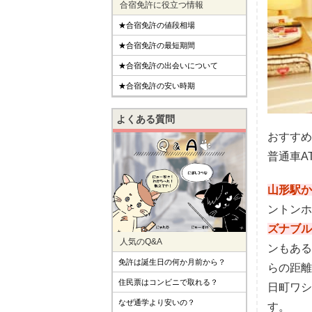
合宿免許に役立つ情報
★合宿免許の値段相場
★合宿免許の最短期間
★合宿免許の出会いについて
★合宿免許の安い時期
よくある質問
おすすめ
普通車A
山形駅か
ントンホ
ズナブル
人気のQ&A
ンもある
免許は誕生日の何か月前から？
らの距離
住民票はコンビニで取れる？
日町ワシ
なぜ通学より安いの？
す。