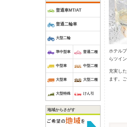
普通車MT/AT
普通二輪車
大型二輪
ホテルプ
準中型車
普通二種
らツイン
中型車
中型二種
充実した
ます。ご
大型車
大型二種
大型特殊
けん引
地域からさがす