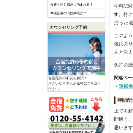
友達と同じ部屋に泊まれる？
学科試験
卒業証書の有効期限は？
す。特に
沿った地
カウンセリング予約
このよう
強用のサ
んと覚え
免許の匠
合宿免許の不安を解消！
ささいな事でもお気軽にご相談く
運転免
ださい。
時間配
上でも解
問解くこ
思います