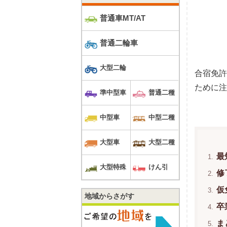
普通車MT/AT
普通二輪車
大型二輪
合宿免許
ために注
準中型車
普通二種
中型車
中型二種
大型車
大型二種
最
大型特殊
けん引
修
仮
地域からさがす
卒
ま