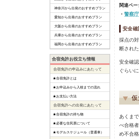
神奈川から出発のおすすめプラン
警察庁
愛知から出発のおすすめプラン
大阪から出発のおすすめプラン
安全確
兵庫から出発のおすすめプラン
採点の対
福岡から出発のおすすめプラン
断された
合宿免許お役立ち情報
安全確認
合宿免許の申込みにあたって
ぐらいに
★合宿免許とは
★お申込みから入校までの流れ
★お支払い方法
仮
合宿免許への出発にあたって
★合宿免許の持ち物
あくまで
★必要な住民票について
べ合格者
★モデルスケジュール（普通車）
め不合格