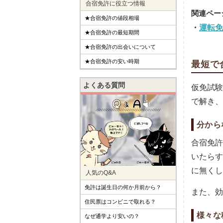
合宿免許に役立つ情報
★合宿免許の値段相場
運転免
★合宿免許の最短期間
★合宿免許の出会いについて
★合宿免許の安い時期
最短で
よくある質問
仮免試験
で解き、
分から
合宿免許
いたらす
に無くし
人気のQ&A
免許は誕生日の何か月前から？
また、効
住民票はコンビニで取れる？
様々な
なぜ通学より安いの？