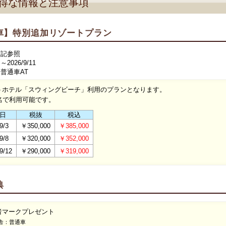
得な情報と注意事項
車】特別追加リゾートプラン
下記参照
026/9/11
普通車AT
トホテル「スウィングビーチ」利用のプランとなります。
4名で利用可能です。
日
税抜
税込
9/3
￥350,000
￥385,000
9/8
￥320,000
￥352,000
9/12
￥290,000
￥319,000
典
者マークプレゼント
舎：普通車