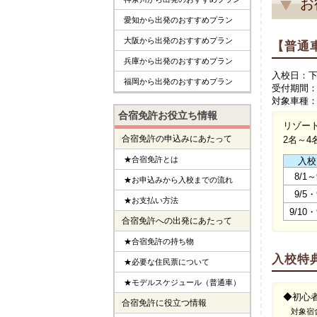
お
愛知から出発のおすすめプラン
大阪から出発のおすすめプラン
【普通
兵庫から出発のおすすめプラン
入校日：
福岡から出発のおすすめプラン
受付期間：～2
対象車種：
合宿免許お役立ち情報
リゾー
合宿免許の申込みにあたって
2名～
★合宿免許とは
入校
8/1～
★お申込みから入校までの流れ
9/5・
★お支払い方法
9/10・
合宿免許への出発にあたって
★合宿免許の持ち物
入校特
★必要な住民票について
★モデルスケジュール（普通車）
◆初心
合宿免許に役立つ情報
対象宿