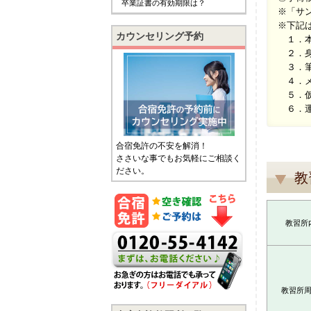
卒業証書の有効期限は？
※「サン
※下記
カウンセリング予約
１．本
２．身
３．筆
４．メ
５．仮
６．運
合宿免許の不安を解消！
ささいな事でもお気軽にご相談く
ださい。
教
教習所
教習所