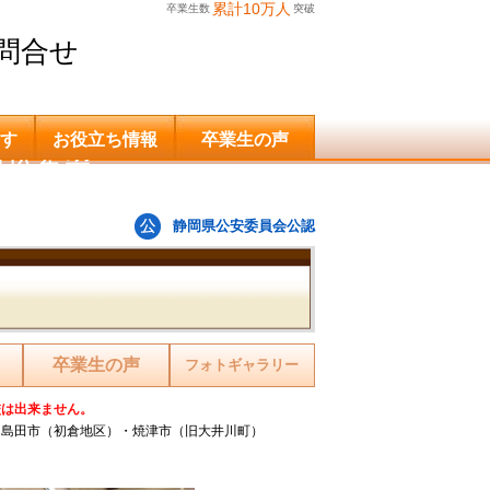
累計10万人
卒業生数
突破
問合せ
す
お役立ち情報
卒業生の声
申込希望
静岡県公安委員会公認
卒業生の声
フォトギャラリー
校は出来ません。
・島田市（初倉地区）・焼津市（旧大井川町）