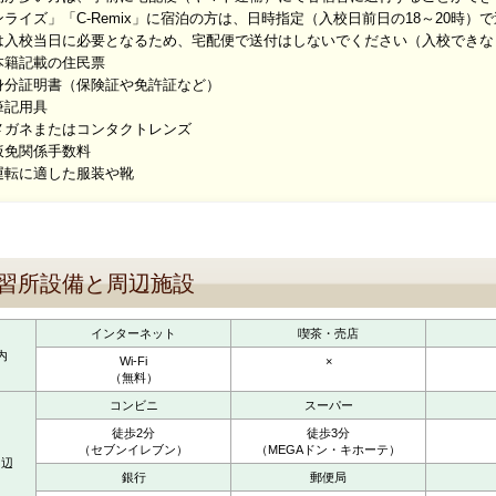
ライズ」「C-Remix」に宿泊の方は、日時指定（入校日前日の18～20時）
は入校当日に必要となるため、宅配便で送付はしないでください（入校できな
籍記載の住民票
分証明書（保険証や免許証など）
記用具
ガネまたはコンタクトレンズ
免関係手数料
転に適した服装や靴
習所設備と周辺施設
インターネット
喫茶・売店
内
Wi-Fi
×
（無料）
コンビニ
スーパー
徒歩2分
徒歩3分
（セブンイレブン）
（MEGAドン・キホーテ）
周辺
銀行
郵便局