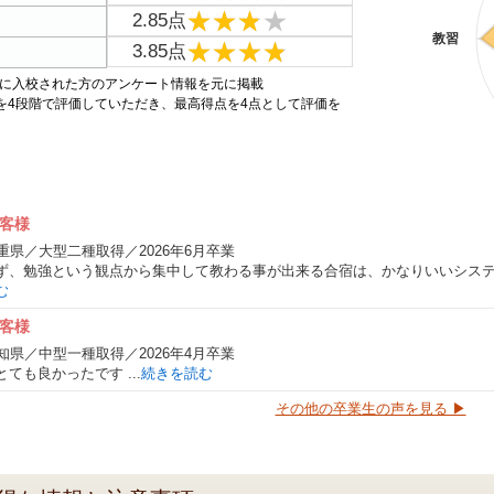
★★★★
★★★★
2.85点
教習
★★★★
★★★★
3.85点
4年に入校された方のアンケート情報を元に掲載
目を4段階で評価していただき、最高得点を4点として評価を
客様
重県／大型二種取得／2026年6月卒業
ず、勉強という観点から集中して教わる事が出来る合宿は、かなりいいシステム
む
客様
知県／中型一種取得／2026年4月卒業
ても良かったです ...
続きを読む
その他の卒業生の声を見る ▶