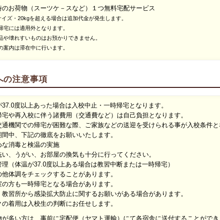
時のお荷物（スーツケ－スなど）１つ無料宅配サービス
サイズ・20kgを超える場合は追加代金が発生します。
宅には適用外となります。
や壊れすいものはお預かりできません。
案内は滞在中に行います。
への注意事項
が37.0度以上あった場合は入校中止・一時帰宅となります。
帰宅や再入校に伴う諸費用（交通費など）は自己負担となります。
交通機関での帰宅が困難な際、ご家族などの送迎を受けられる事が入校条件と
期間中、下記の徹底をお願いいたします。
めな消毒と検温の実施
い、うがい、お部屋の換気も十分に行ってください。
管理（体温が37.0度以上ある場合は教習中断または一時帰宅）
他体調をチェックすることがあります。
の方も一時帰宅となる場合があります。
、教習所から感染拡大防止に関するお願いがある場合があります。
クの着用は入校生の判断にお任せします。
物が多い方は、事前に宅配便（ヤマト運輸）にて各宿舎に送付することができ