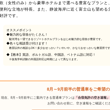
炊（女性のみ）から豪華ホテルまで選べる豊富なプランと
便利な立地が特長。また、静波海岸に近く富士山も望める
好評です。
オススメポイント
◆魅力的な宿舎がたくさん！
駿河湾を一望できるリゾートホテルプランをはじめ魅力的な宿舎が豊富です。
◆色々な相談受け付けます！
教習以外の相談もOK！多少おせっかい？いやいや、かなりおせっかいな教習所で
◆【教本】英語、ポルトガル語、中国語、ベトナム語に対応！
※仮免学科試験の外国語対応は時期によって異なります。
8月～9月前半の普通車をご希望
現在、8月～9月前半にご案内できる普通車プランは
「合宿免許の空き速報」
お問い合わせ前に、空き速報をご確認くだ