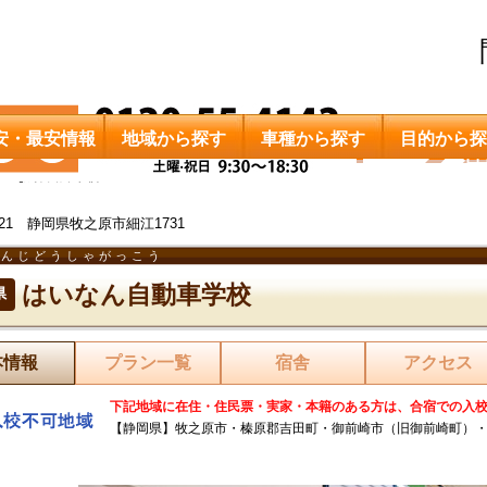
安・最安情報
地域から探す
車種から探す
目的から探
はいなん自動車学校
0421 静岡県牧之原市細江1731
なんじどうしゃがっこう
はいなん自動車学校
県
本情報
プラン一覧
宿舎
アクセス
下記地域に在住・住民票・実家・本籍のある方は、合宿での入
【静岡県】牧之原市・榛原郡吉田町・御前崎市（旧御前崎町）