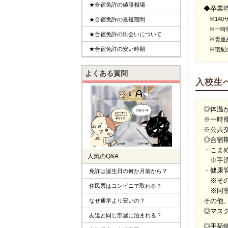
★合宿免許の値段相場
◆卒業
※140
★合宿免許の最短期間
※一時帰
★合宿免許の出会いについて
※貴重品
★合宿免許の安い時期
※宅配の
よくある質問
入校生
◎体温
※一時
※公共
◎合宿
・こま
人気のQ&A
※手洗
・健康
免許は誕生日の何か月前から？
※その
住民票はコンビニで取れる？
※同室
その他
なぜ通学より安いの？
◎マス
友達と同じ部屋に泊まれる？
◎手荷