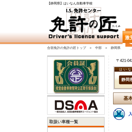
【静岡県】はいなん自動車学校
激
合宿免許の免許の匠トップ
中部
静岡県
〒421-
はい
静岡
基
取扱い車種一覧