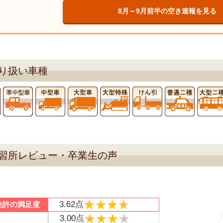
8月～9月前半の空き速報を見る
り扱い車種
習所レビュー・卒業生の声
★★★★
★★★★
3.62点
免許の満足度
★★★★
★★★★
3.00点