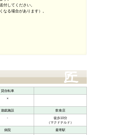
で送付してください。
くなる場合があります）。
貸自転車
×
遊戯施設
飲食店
-
徒歩10分
（マクドナルド）
病院
最寄駅