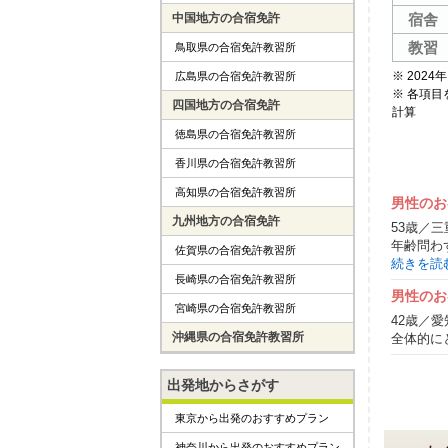
宿舎
中国地方の合宿免許
教習
鳥取県の合宿免許教習所
※ 202
広島県の合宿免許教習所
※ 各項
四国地方の合宿免許
計算
徳島県の合宿免許教習所
香川県の合宿免許教習所
高知県の合宿免許教習所
男性のお
九州地方の合宿免許
53歳／三
年齢問わ
佐賀県の合宿免許教習所
続きを読
長崎県の合宿免許教習所
男性のお
宮崎県の合宿免許教習所
42歳／愛
沖縄県の合宿免許教習所
全体的にと
出発地からさがす
東京から出発のおすすめプラン
神奈川から出発のおすすめプラン