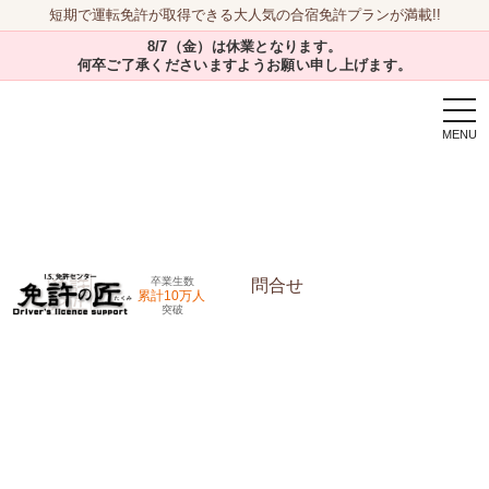
短期で運転免許が取得できる大人気の合宿免許プランが満載!!
8/7（金）は休業となります。
何卒ご了承くださいますようお願い申し上げます。
togg
navi
卒業生数
問合せ
累計10万人
突破