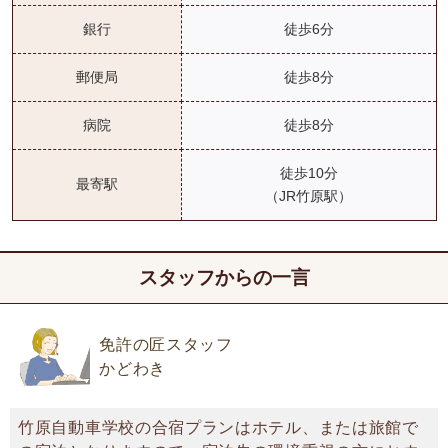
銀行
徒歩6分
郵便局
徒歩8分
病院
徒歩8分
徒歩10分
最寄駅
（JR竹原駅）
スタッフからの一言
免許の匠スタッフ
かどわき
竹原自動車学校の合宿プランはホテル、または旅館で