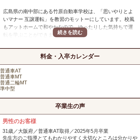
広島県の南中部にある竹原自動車学校は、「思いやりとよ
いマナー 互譲運転」を教習のモットーにしています。校風
もアットホームで和やかなので、ゆったりした気持ちで運
転を学ぶことができます。
校舎周辺はのどかな光景が広がる一方で利便性もよく、徒
歩約10分で駅前の市街地があるので、合宿生活で不便なこ
料金・入卒カレンダー
とは少ないでしょう。
学校がある竹原市は「安芸の小京都」と呼ばれ、歴史と風
普通車AT
情ある「町並み保存地区」で知られています。空き時間は
普通車MT
散策を楽しめるので、リフレッシュしながら免許を取りた
普通二輪MT
準中型
い方にオススメです。
卒業生の声
男性のお客様
31歳／大阪府／普通車AT取得／2025年5月卒業
先生方のご指導とてもわかりやすく大切なところは分かりや