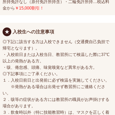
所持免許なし（原付免許所持含）・二輪免許所持…税込料
金から
￥15,000割引！
入校生への注意事項
◎下記に該当する方は入校できません（交通費自己負担で
帰宅となります）。
・入校前日または入校当日、教習所にて検温した際に37℃
以上の発熱がある方。
・咳、倦怠感、頭痛、味覚嗅覚など異常がある方。
◎下記事項にご了承ください。
１．入校日前日と出発前に必ず検温を実施してください。
※発熱がある場合は出発せず教習所にご連絡くださ
い。
２．咳等の症状がある方には教習所の職員がお声掛けする
場合があります。
３．飲食時以外（特に技能教習時）は、マスクを正しく着