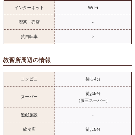
インターネット
Wi-Fi
喫茶・売店
-
貸自転車
×
教習所周辺の情報
コンビニ
徒歩4分
徒歩5分
スーパー
（藤三スーパー）
遊戯施設
-
飲食店
徒歩5分