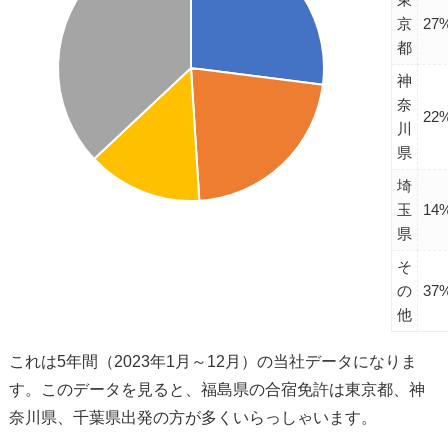
京
27
都
神
奈
22
川
県
埼
玉
14
県
そ
の
37
他
これは5年間（2023年1月～12月）の当社データになりま
す。このデータを見ると、福島県の合宿免許は東京都、神
奈川県、千葉県出発の方が多くいらっしゃいます。