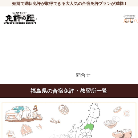
短期で運転免許が取得できる大人気の合宿免許プランが満載!!
togg
卒業生数
navi
累計10
問合せ
申込希望
福島県の合宿免許・教習所一覧