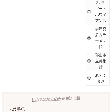
スパリ
ゾート
⑦
ハワイ
アンズ
会津喜
多方ラ
⑧
ーメン
館
郡山市
⑨
立美術
館
あぶく
⑩
ま洞
他の東北地方の合宿免許一覧
岩手県