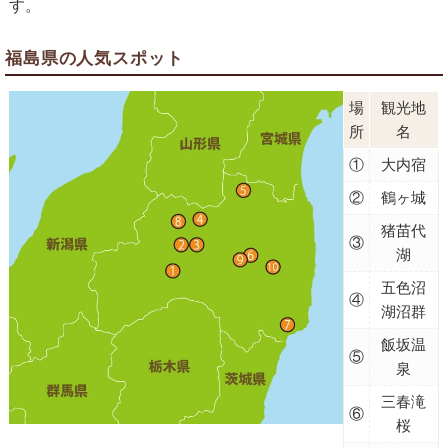
す。
福島県の人気スポット
場
観光地
所
名
①
大内宿
②
鶴ヶ城
猪苗代
③
湖
五色沼
④
湖沼群
飯坂温
⑤
泉
三春滝
⑥
桜