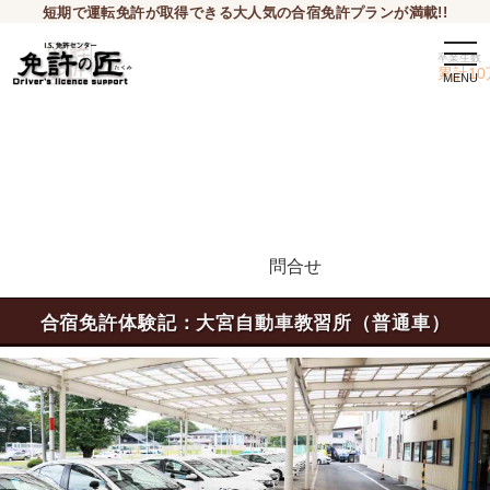
短期で運転免許が取得できる大人気の合宿免許プランが満載!!
togg
卒業生数
navi
累計10
問合せ
申込希望
合宿免許体験記：大宮自動車教習所（普通車）