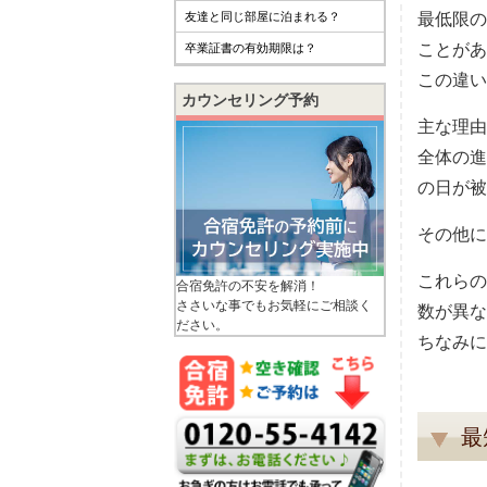
友達と同じ部屋に泊まれる？
最低限の
ことがあ
卒業証書の有効期限は？
この違い
カウンセリング予約
主な理由
全体の進
の日が被
その他に
これらの
合宿免許の不安を解消！
ささいな事でもお気軽にご相談く
数が異な
ださい。
ちなみに
最