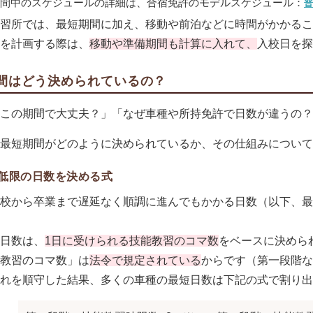
間中のスケジュールの詳細は、合宿免許のモデルスケジュール：
普
習所では、最短期間に加え、移動や前泊などに時間がかかるこ
を計画する際は、
移動や準備期間も計算に入れて、
入校日を探
間はどう決められているの？
にこの期間で大丈夫？」「なぜ車種や所持免許で日数が違うの
最短期間がどのように決められているか、その仕組みについて
低限の日数を決める式
入校から卒業まで遅延なく順調に進んでもかかる日数（以下、
日数は、
1日に受けられる技能教習のコマ数
をベースに決めら
教習のコマ数」は
法令で規定されている
からです（第一段階な
れを順守した結果、多くの車種の最短日数は下記の式で割り出