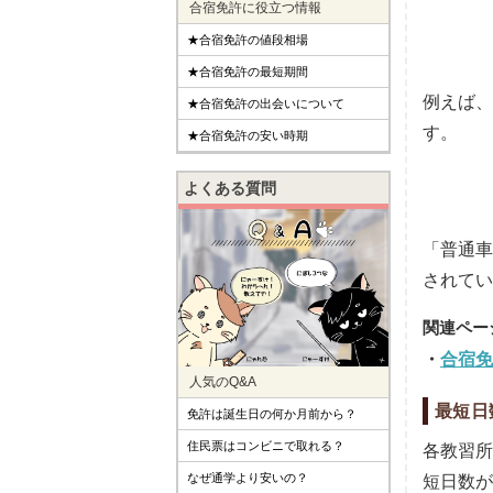
合宿免許に役立つ情報
★合宿免許の値段相場
★合宿免許の最短期間
例えば、
★合宿免許の出会いについて
す。
★合宿免許の安い時期
よくある質問
「普通車
されてい
合宿免
人気のQ&A
最短日
免許は誕生日の何か月前から？
住民票はコンビニで取れる？
各教習所
なぜ通学より安いの？
短日数が