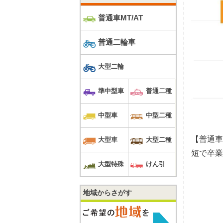
普通車MT/AT
普通二輪車
大型二輪
準中型車
普通二種
中型車
中型二種
【普通車
大型車
大型二種
短で卒業
大型特殊
けん引
地域からさがす