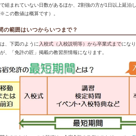
で組まれていない日数があるほか、2割強の方が1日以上延泊し
※この数値は概算です）。
間の範囲はいつからいつまで？
は、下図のように
入校式（入校説明等）から卒業式まで
になり
が、「免許の匠」掲載の教習所情報になります。