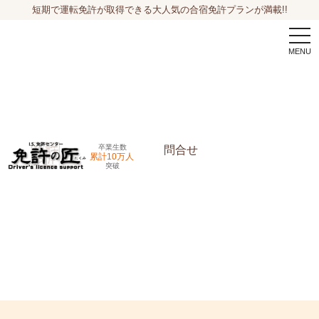
短期で運転免許が取得できる大人気の合宿免許プランが満載!!
togg
navi
卒業生数
問合せ
累計10万人
突破
申込希望