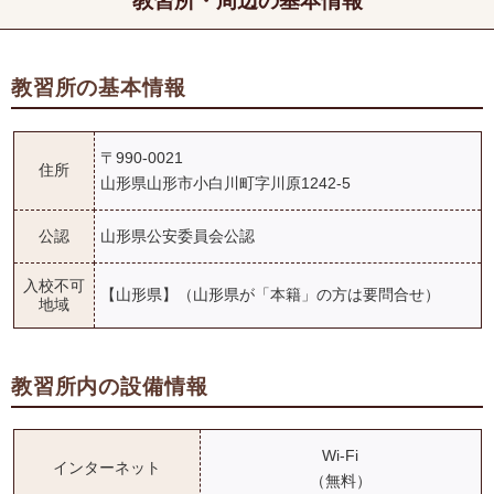
教習所・周辺の基本情報
教習所の基本情報
〒990-0021
住所
山形県山形市小白川町字川原1242-5
公認
山形県公安委員会公認
入校不可
【山形県】（山形県が「本籍」の方は要問合せ）
地域
教習所内の設備情報
Wi-Fi
インターネット
（無料）