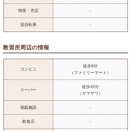
喫茶・売店
-
貸自転車
-
教習所周辺の情報
徒歩8分
コンビニ
（ファミリーマート）
徒歩15分
スーパー
（ヤマザワ）
遊戯施設
-
飲食店
-