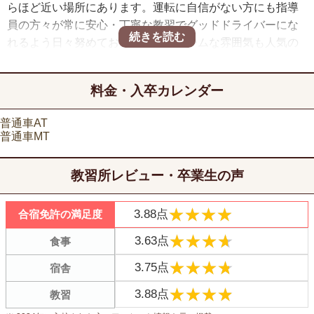
らほど近い場所にあります。運転に自信がない方にも指導
員の方々が常に安心・丁寧な教習でグッドドライバーにな
れるよう日々努めており、アットホームな雰囲気も人気の
秘密です。また宿泊施設も料金が割安な学校専用宿舎から
複数のホテルをご用意しており、自分の好みに合った場所
料金・入卒カレンダー
をお選び頂けます。さらにプール・温泉の無料チケットプ
レゼントや山形名物の芋煮や玉こんが食べれるイベントな
普通車AT
どを実施しており、山形での合宿免許を大いにお楽しみ頂
普通車MT
けます。
教習所レビュー・卒業生の声
★★★★
★★★★
3.88点
合宿免許の満足度
★★★★
★★★★
3.63点
食事
★★★★
★★★★
3.75点
宿舎
★★★★
★★★★
3.88点
教習