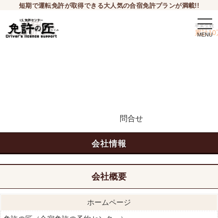
短期で運転免許が取得できる大人気の合宿免許プランが満載!!
togg
卒業生数
navi
累計10
問合せ
申込希望
会社情報
会社概要
ホームページ