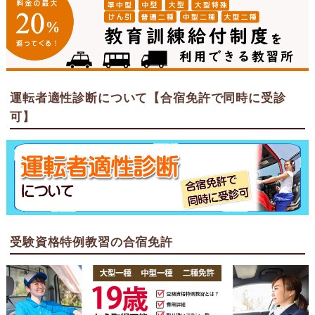
運転者適性診断について【合宿免許で同時に受診
可】
受験資格特例教習の合宿免許