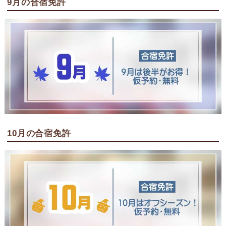
9月の合宿免許
10月の合宿免許