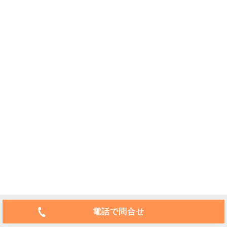
電話で問合せ