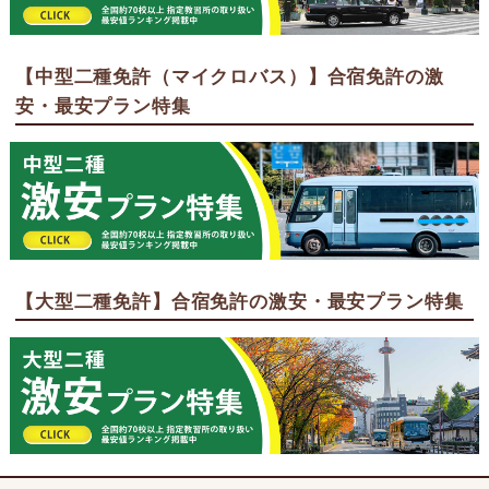
【中型二種免許（マイクロバス）】合宿免許の激
安・最安プラン特集
【大型二種免許】合宿免許の激安・最安プラン特集