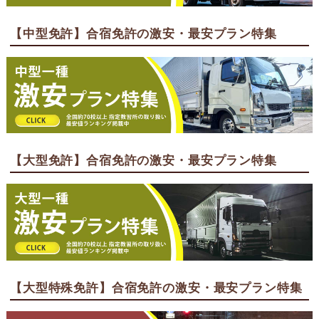
【中型免許】合宿免許の激安・最安プラン特集
【大型免許】合宿免許の激安・最安プラン特集
【大型特殊免許】合宿免許の激安・最安プラン特集