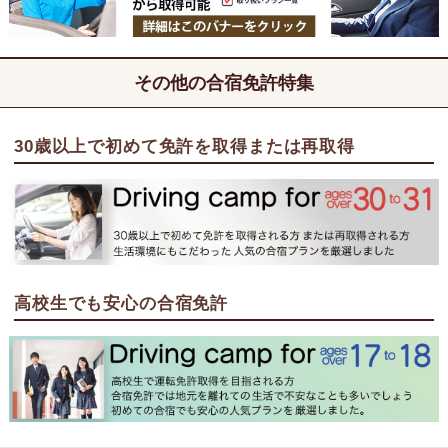
その他の合宿免許特集
30歳以上で初めて免許を取得または再取得
高校生でも安心の合宿免許