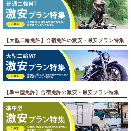
【大型二輪免許】合宿免許の激安・最安プラン特集
【準中型免許】合宿免許の激安・最安プラン特集