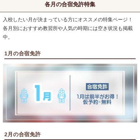
各月の合宿免許特集
入校したい月が決まっている方にオススメの特集ページ！
各月別におすすめ教習所や人気の時期には空き状況も掲載
中。
1月の合宿免許
2月の合宿免許