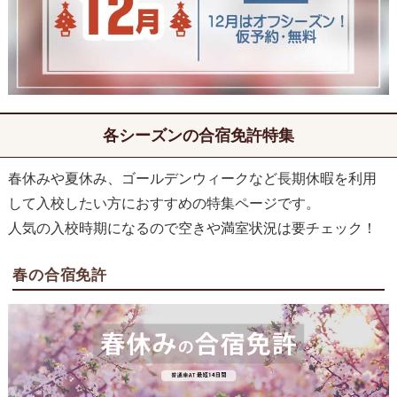
各シーズンの合宿免許特集
春休みや夏休み、ゴールデンウィークなど長期休暇を利用
して入校したい方におすすめの特集ページです。
人気の入校時期になるので空きや満室状況は要チェック！
春の合宿免許