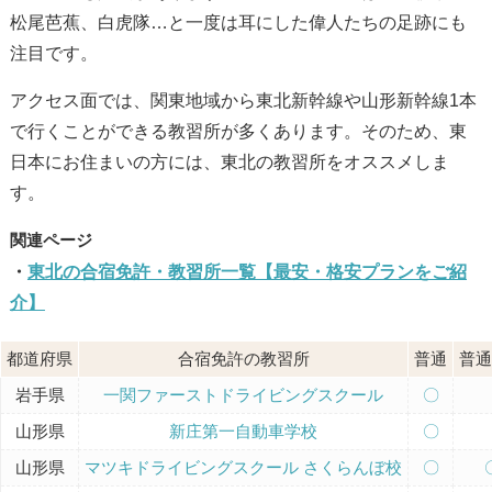
松尾芭蕉、白虎隊…と一度は耳にした偉人たちの足跡にも
注目です。
アクセス面では、関東地域から東北新幹線や山形新幹線1本
で行くことができる教習所が多くあります。そのため、東
日本にお住まいの方には、東北の教習所をオススメしま
す。
東北の合宿免許・教習所一覧【最安・格安プランをご紹
介】
都道府県
合宿免許の教習所
普通
普通
岩手県
一関ファーストドライビングスクール
〇
山形県
新庄第一自動車学校
〇
山形県
マツキドライビングスクール さくらんぼ校
〇