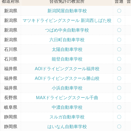
都道府県
合宿免許の教習所
普通
普
新潟県
新潟関屋自動車学校
〇
新潟県
マツキドライビングスクール 新潟西しばた校
〇
新潟県
つばめ中央自動車学校
〇
新潟県
六日町自動車学校
〇
石川県
太陽自動車学校
〇
石川県
能登自動車学校
〇
福井県
AOIドライビングスクール福井校
〇
福井県
AOIドライビングスクール勝山校
〇
福井県
小浜自動車学校
〇
長野県
MAXドライビングスクール千曲
〇
岐阜県
中濃自動車学校
〇
静岡県
スルガ自動車学校
〇
静岡県
はいなん自動車学校
〇