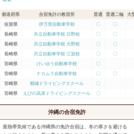
都道府県
合宿免許の教習所
普通
普通二輪
大
佐賀県
伊万里自動車学校
〇
〇
長崎県
共立自動車学校 日野校
〇
〇
長崎県
共立自動車学校 大野校
〇
〇
長崎県
共立自動車学校 江迎校
〇
〇
宮崎県
けいゆう自動車学校
〇
宮崎県
ナカムラ自動車学校
〇
〇
宮崎県
都城ドライビングスクール
〇
宮崎県
えびの高原ドライビングスクール
〇
沖縄の合宿免許
亜熱帯気候である沖縄県の免許合宿は、冬の寒さを避ける