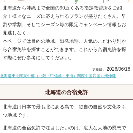
北海道から沖縄まで全国の90近くある指定教習所をご紹
介！様々なニーズに応えられるプランが盛りだくさん。早
割や学割、そしてシーズン毎の限定キャンペーン情報もお
見逃しなく。
本ページでは目的の地域、出発地別、人気のこだわり別か
ら合宿免許を探すことができます。これから合宿免許を探
す際にぜひ参考にしてください。
2026/06/18
北海道
東北
関東
中部（北陸・甲信越・東海）
関西
中国
四国
九州
沖縄
北海道の合宿免許
北海道は日本で最も北にある島で、独自の自然や文化をも
つ地域です。
北海道の合宿免許で注目したいのは、広大な大地の恩恵で