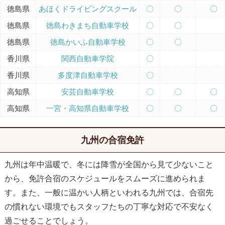
徳島県
あほくドライビングスクール
〇
〇
〇
徳島県
徳島わきまち自動車学校
〇
〇
徳島県
徳島かいふ自動車学校
〇
〇
香川県
関西自動車学院
〇
香川県
多度津自動車学校
〇
高知県
安芸自動車学校
〇
〇
〇
高知県
一宮・高知県自動車学校
〇
〇
〇
九州の合宿免許
九州は年中温暖で、冬には降雪が全国から見て少ないこと
から、免許合宿のスケジュールをスムーズに進められま
す。また、一般に温かい人柄といわれる九州では、合宿先
の慣れない環境でもスタッフたちの丁寧な対応で不安なく
過ごせることでしょう。