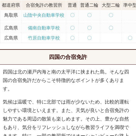
都道府県
合宿免許の教習所
普通
普通二輪
大型二輪
準中
鳥取県
山陰中央自動車学校
〇
〇
〇
広島県
備南自動車学校
〇
〇
〇
広島県
竹原自動車学校
〇
〇
〇
四国の合宿免許
四国は北の瀬戸内海と南の太平洋に挟まれた島。そんな四
国の合宿免許だからこそ特徴的なポイントが多くありま
す。
気候は温暖で、特に北部では雨が少ないため、比較的運転
しやすい環境といえます。また、天気が良いと合宿免許の
魅力である周辺の散策も楽しめます。その上、豊かな自然
もあり、気分をリフレッシュしながら教習ライフを満喫で
きます。特に、一部の教習所ではオーシャンビューな路上