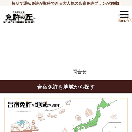
短期で運転免許が取得できる大人気の合宿免許プランが満載!!
togg
卒業生数
navi
累計10
問合せ
申込希望
合宿免許を地域から探す