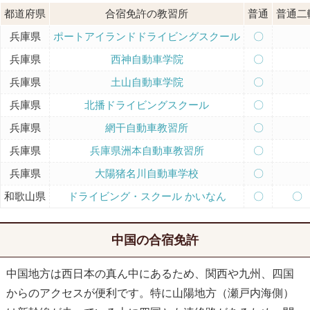
都道府県
合宿免許の教習所
普通
普通二
兵庫県
ポートアイランドドライビングスクール
〇
兵庫県
西神自動車学院
〇
兵庫県
土山自動車学院
〇
兵庫県
北播ドライビングスクール
〇
兵庫県
網干自動車教習所
〇
兵庫県
兵庫県洲本自動車教習所
〇
兵庫県
大陽猪名川自動車学校
〇
和歌山県
ドライビング・スクール かいなん
〇
〇
中国の合宿免許
中国地方は西日本の真ん中にあるため、関西や九州、四国
からのアクセスが便利です。特に山陽地方（瀬戸内海側）