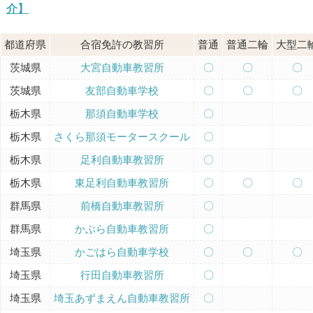
介】
都道府県
合宿免許の教習所
普通
普通二輪
大型二
茨城県
大宮自動車教習所
〇
〇
〇
茨城県
友部自動車学校
〇
〇
〇
栃木県
那須自動車学校
〇
栃木県
さくら那須モータースクール
〇
栃木県
足利自動車教習所
〇
栃木県
東足利自動車教習所
〇
〇
〇
群馬県
前橋自動車教習所
〇
群馬県
かぶら自動車教習所
〇
埼玉県
かごはら自動車学校
〇
〇
〇
埼玉県
行田自動車教習所
〇
埼玉県
埼玉あずまえん自動車教習所
〇