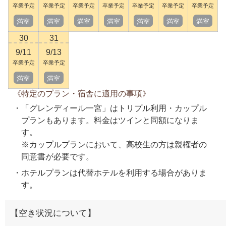
卒業予定
卒業予定
卒業予定
卒業予定
卒業予定
卒業予定
卒業予定
満室
満室
満室
満室
満室
満室
満室
30
31
9/11
9/13
卒業予定
卒業予定
満室
満室
《特定のプラン・宿舎に適用の事項》
「グレンディール一宮」はトリプル利用・カップル
プランもあります。料金はツインと同額になりま
す。
※カップルプランにおいて、高校生の方は親権者の
同意書が必要です。
ホテルプランは代替ホテルを利用する場合がありま
す。
【空き状況について】