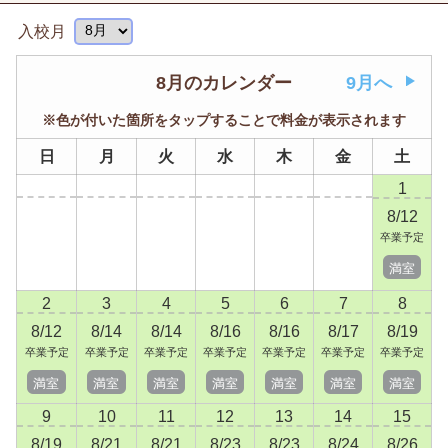
入校月
8月のカレンダー
9月へ
※色が付いた箇所をタップすることで料金が表示されます
日
月
火
水
木
金
土
1
8/12
卒業予定
満室
2
3
4
5
6
7
8
8/12
8/14
8/14
8/16
8/16
8/17
8/19
卒業予定
卒業予定
卒業予定
卒業予定
卒業予定
卒業予定
卒業予定
満室
満室
満室
満室
満室
満室
満室
9
10
11
12
13
14
15
8/19
8/21
8/21
8/23
8/23
8/24
8/26