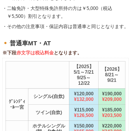
二輪免許・大型特殊免許所持の方は￥5,000（税込
￥5,500）割引となります。
その他の注意事項・保証内容は普通車と同じとなります。
普通車MT・AT
※下段
赤文字は税込料金
となります。
【2025】
【2026】
5/1～7/21
8/21～
9/25～
9/21
12/22
¥120,000
¥190,000
シングル(自炊)
¥132,000
¥209,000
ｸﾞﾚﾝﾃﾞｨ
ｰﾙ一宮
¥115,000
¥185,000
ツイン(自炊)
¥126,500
¥203,500
ホテルシングル
¥150,000
¥220,000