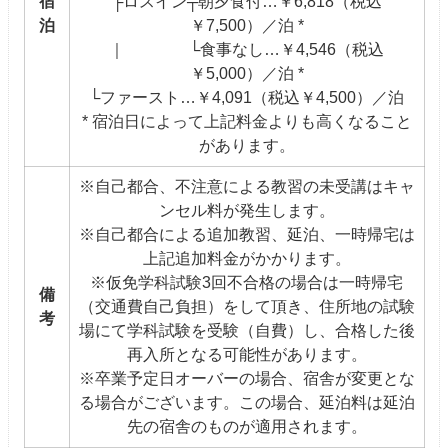
宿
├ロスイン┬朝夕食付…￥6,818（税込
泊
￥7,500）／泊 *
｜ └食事なし…￥4,546（税込
￥5,000）／泊 *
└ファースト…￥4,091（税込￥4,500）／泊
* 宿泊日によって上記料金よりも高くなること
があります。
※自己都合、不注意による教習の未受講はキャ
ンセル料が発生します。
※自己都合による追加教習、延泊、一時帰宅は
上記追加料金がかかります。
※仮免学科試験3回不合格の場合は一時帰宅
備
（交通費自己負担）をして頂き、住所地の試験
考
場にて学科試験を受験（自費）し、合格した後
再入所となる可能性があります。
※卒業予定日オーバーの場合、宿舎が変更とな
る場合がございます。この場合、延泊料は延泊
先の宿舎のものが適用されます。