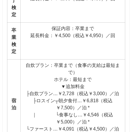
了
検
定
保証内容：卒業まで
卒
延長料金：￥4,500（税込￥4,950）／回
業
検
定
自炊プラン：卒業まで（食事の支給は最短ま
で）
ホテル：最短まで
▼追加料金
├自炊プラン…￥2,728（税込￥3,000）／泊
宿
├ロスイン┬朝夕食付…￥6,818（税込
泊
￥7,500）／泊 *
｜ └食事なし…￥4,546（税込
￥5,000）／泊 *
└ファースト…￥4,091（税込￥4,500）／泊