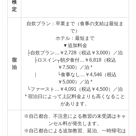
検
定
自炊プラン：卒業まで（食事の支給は最短ま
で）
ホテル：最短まで
▼追加料金
├自炊プラン…￥2,728（税込￥3,000）／泊
宿
├ロスイン┬朝夕食付…￥6,818（税込
泊
￥7,500）／泊 *
｜ └食事なし…￥4,546（税込
￥5,000）／泊 *
└ファースト…￥4,091（税込￥4,500）／泊
* 宿泊日によって上記料金よりも高くなること
があります。
※自己都合、不注意による教習の未受講はキャ
ンセル料が発生します。
※自己都合による追加教習、延泊、一時帰宅は