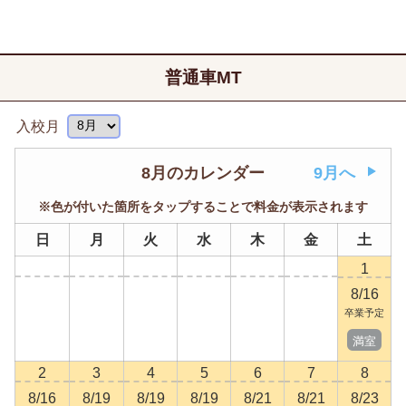
普通車MT
入校月
8月のカレンダー
9月へ
※色が付いた箇所をタップすることで料金が表示されます
日
月
火
水
木
金
土
1
8/16
卒業予定
満室
2
3
4
5
6
7
8
8/16
8/19
8/19
8/19
8/21
8/21
8/23