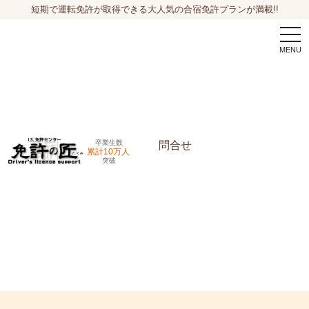
短期で運転免許が取得できる大人気の合宿免許プランが満載!!
togg
navi
卒業生数
問合せ
累計10万人
突破
申込希望