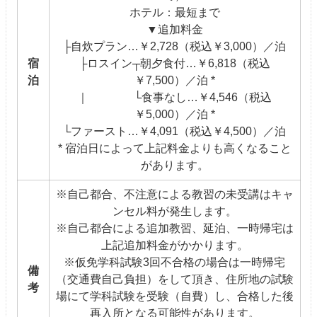
ホテル：最短まで
▼追加料金
├自炊プラン…￥2,728（税込￥3,000）／泊
宿
├ロスイン┬朝夕食付…￥6,818（税込
泊
￥7,500）／泊 *
｜ └食事なし…￥4,546（税込
￥5,000）／泊 *
└ファースト…￥4,091（税込￥4,500）／泊
* 宿泊日によって上記料金よりも高くなること
があります。
※自己都合、不注意による教習の未受講はキャ
ンセル料が発生します。
※自己都合による追加教習、延泊、一時帰宅は
上記追加料金がかかります。
※仮免学科試験3回不合格の場合は一時帰宅
備
（交通費自己負担）をして頂き、住所地の試験
考
場にて学科試験を受験（自費）し、合格した後
再入所となる可能性があります。