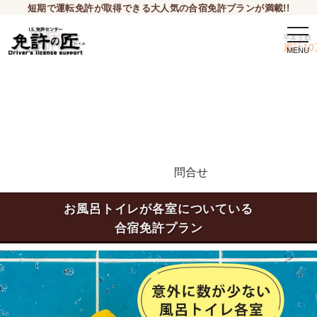
短期で運転免許が取得できる大人気の合宿免許プランが満載!!
togg
卒業生数
navi
累計10
問合せ
申込希望
お風呂トイレが各室についている
合宿免許プラン