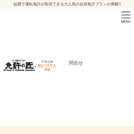
短期で運転免許が取得できる大人気の合宿免許プランが満載!!
togg
navi
卒業生数
問合せ
累計10万人
突破
申込希望