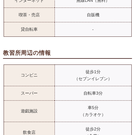
インターネット
無線LAN（無料）
喫茶・売店
自販機
貸自転車
-
教習所周辺の情報
徒歩1分
コンビニ
（セブンイレブン）
スーパー
自転車3分
車5分
遊戯施設
（カラオケ）
徒歩2分
飲食店