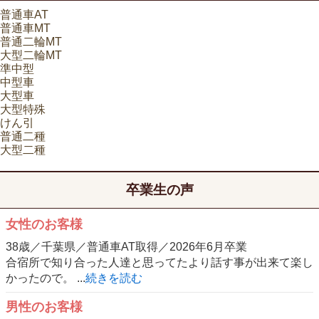
普通車AT
普通車MT
普通二輪MT
大型二輪MT
準中型
中型車
大型車
大型特殊
けん引
普通二種
大型二種
卒業生の声
女性のお客様
38歳／千葉県／普通車AT取得／2026年6月卒業
合宿所で知り合った人達と思ってたより話す事が出来て楽し
かったので。 ...
続きを読む
男性のお客様