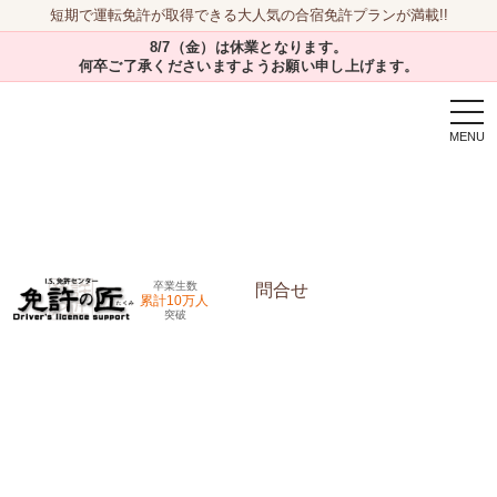
短期で運転免許が取得できる大人気の合宿免許プランが満載!!
8/7（金）は休業となります。
何卒ご了承くださいますようお願い申し上げます。
togg
navi
卒業生数
問合せ
累計10万人
突破