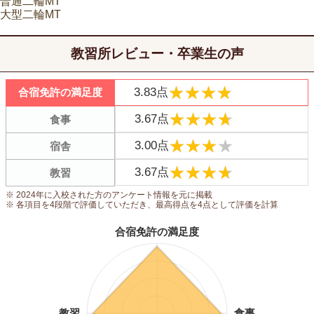
普通二輪MT
大型二輪MT
教習所レビュー・卒業生の声
★★★★
★★★★
3.83点
合宿免許の満足度
★★★★
★★★★
3.67点
食事
★★★★
★★★★
3.00点
宿舎
★★★★
★★★★
3.67点
教習
※ 2024年に入校された方のアンケート情報を元に掲載
※ 各項目を4段階で評価していただき、最高得点を4点として評価を計算
合宿免許の満足度
教習
食事