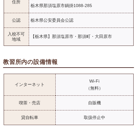
住所
栃木県那須塩原市鍋掛1088-285
公認
栃木県公安委員会公認
入校不可
【栃木県】那須塩原市・那須町・大田原市
地域
教習所内の設備情報
Wi-Fi
インターネット
（無料）
喫茶・売店
自販機
貸自転車
取扱停止中