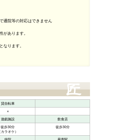
で通院等の対応はできません
性があります。
となります。
貸自転車
×
遊戯施設
飲食店
徒歩30分
徒歩30分
（カラオケ）
病院
最寄駅