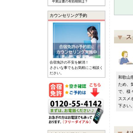
卒業証書の有効期限は？
カウンセリング予約
ス
合宿免許の不安を解消！
ささいな事でもお気軽にご相談く
ださい。
和歌山
ため、
で、様
ススメ
下さい
お