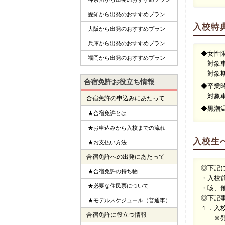
愛知から出発のおすすめプラン
入校特
大阪から出発のおすすめプラン
兵庫から出発のおすすめプラン
◆女性
福岡から出発のおすすめプラン
対象車
対象期間
合宿免許お役立ち情報
◆卒業
対象車
合宿免許の申込みにあたって
◆黒潮
★合宿免許とは
★お申込みから入校までの流れ
入校生
★お支払い方法
合宿免許への出発にあたって
◎下記
★合宿免許の持ち物
・入校
★必要な住民票について
・咳、
◎下記
★モデルスケジュール（普通車）
１．入
合宿免許に役立つ情報
※発熱