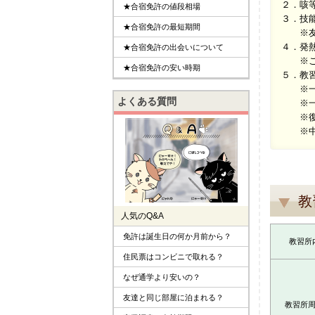
２．咳
★合宿免許の値段相場
３．技
★合宿免許の最短期間
※友人
４．発
★合宿免許の出会いについて
※ご家
★合宿免許の安い時期
５．教
※一時
よくある質問
※一時
※復帰
※中途
教
人気のQ&A
免許は誕生日の何か月前から？
教習所
住民票はコンビニで取れる？
なぜ通学より安いの？
友達と同じ部屋に泊まれる？
教習所