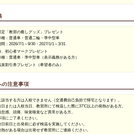
典
限定「教習の癒しグッズ」プレゼント
種：普通車・普通二輪・準中型車
：2026/
7/1～9/30・2027/1/1～3/31
時、初心者マークプレゼント
種：普通車・準中型車（表示義務がある方）
温泉割引券プレゼント（希望者のみ）
への注意事項
に該当する方は入校できません（交通費自己負担で帰宅となります）。
前日または入校当日、教習所にて検温した際に37℃以上の発熱がある方。
倦怠感、頭痛、味覚嗅覚など異常がある方。
事項にご了承ください。
校日前日と出発前に必ず検温を実施してください。
がある場合は出発せず教習所にご連絡ください。