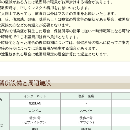
等の症状がある方には教習所の職員がお声掛けする場合があります。
能教習時は、正しくマスクの着用をお願いいたします。
同士であっても、飲食時以外はマスクの着用をお願いいたします。
熱、咳、倦怠感、頭痛、味覚もしくは嗅覚の異常等の症状がある場合、教習所
族の方などのお迎えが必要となります。
習所内で感染症が発生した場合、保健所等の指示に従い一時帰宅等になる可能
帰宅で生じる諸費用は自己負担となります。
帰宅となった場合の復帰時期については、保健所等の指示に従ってご案内
の時期によっては追加費用が発生する場合があります。
退校される場合は教習所規定の返金計算にて返金となります。
習所設備と周辺施設
インターネット
喫茶・売店
内
無線LAN
×
コンビニ
スーパー
徒歩9分
徒歩25分
（セブンイレブン）
（マツゲン）
周辺
銀行
郵便局