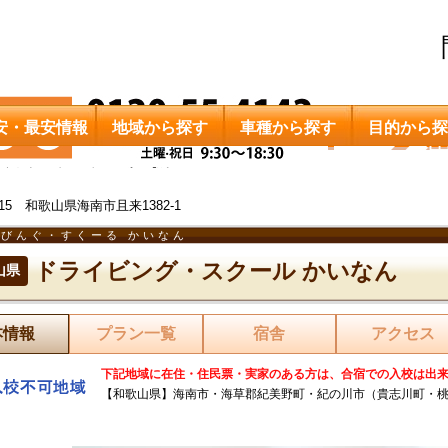
安・最安情報
地域から探す
車種から探す
目的から探
ドライビング・スクール かいなん
0015 和歌山県海南市且来1382-1
びんぐ・すくーる かいなん
ドライビング・スクール かいなん
山県
本情報
プラン一覧
宿舎
アクセス
下記地域に在住・住民票・実家のある方は、合宿での入校は出
【和歌山県】海南市・海草郡紀美野町・紀の川市（貴志川町・