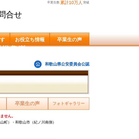
累計10万人
卒業生数
突破
問合せ
す
お役立ち情報
卒業生の声
申込希望
和歌山県公安委員会公認
卒業生の声
フォトギャラリー
来ません。
桃山町）・和歌山市（紀ノ川南側）