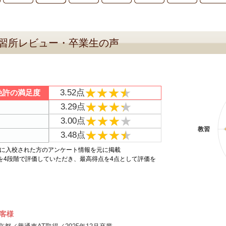
習所レビュー・卒業生の声
★★★★
★★★★
3.52点
免許の満足度
★★★★
★★★★
3.29点
★★★★
★★★★
3.00点
教習
★★★★
★★★★
3.48点
4年に入校された方のアンケート情報を元に掲載
目を4段階で評価していただき、最高得点を4点として評価を
客様