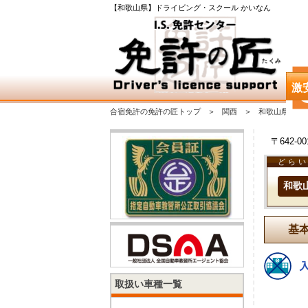
【和歌山県】ドライビング・スクール かいなん
激
合宿免許の免許の匠トップ
関西
和歌山県
〒642-
どらい
和歌
基
取扱い車種一覧