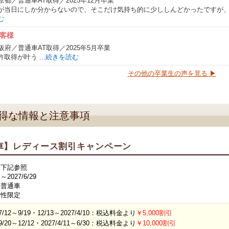
京都／普通車AT取得／2025年12月卒業
が当日にしか分からないので、そこだけ気持ち的に少ししんどかったですが、全
む
客様
阪府／普通車AT取得／2025年5月卒業
取得が叶う ...
続きを読む
その他の卒業生の声を見る ▶
得な情報と注意事項
車】レディース割引キャンペーン
：下記参照
027/6/29
：普通車
女性限定
/7/12～9/19・12/13～2027/4/10：税込料金より
￥5,000割引
9/20～12/12・2027/4/11～6/30：税込料金より
￥10,000割引