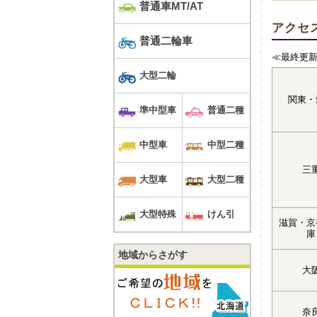
普通車MT/AT
アクセ
普通二輪車
≪最終更新
大型二輪
関東・
準中型車
普通二種
中型車
中型二種
三
大型車
大型二種
大型特殊
けん引
滋賀・京
庫
地域からさがす
大
奈