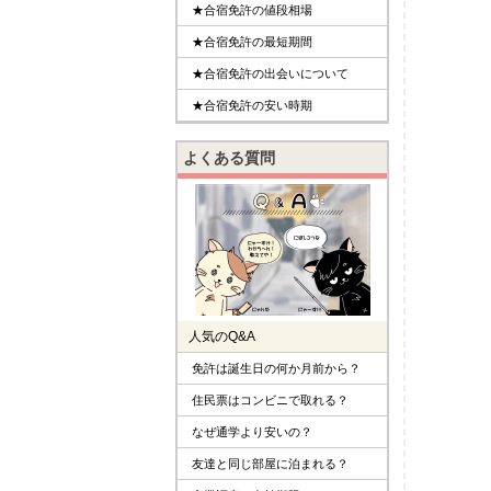
★合宿免許の値段相場
★合宿免許の最短期間
★合宿免許の出会いについて
★合宿免許の安い時期
よくある質問
人気のQ&A
免許は誕生日の何か月前から？
住民票はコンビニで取れる？
なぜ通学より安いの？
友達と同じ部屋に泊まれる？