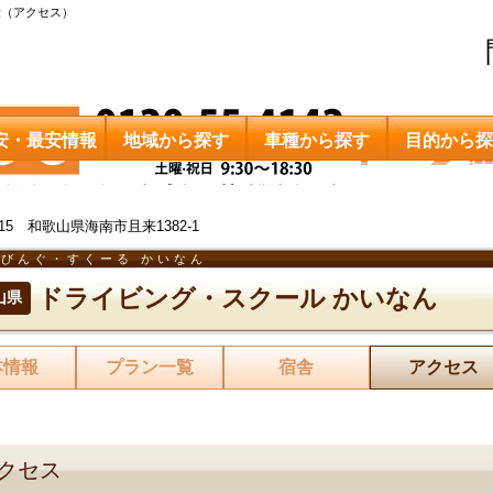
段（アクセス）
安・最安情報
地域から探す
車種から探す
目的から探
ドライビング・スクール かいなん
交通手段（アクセス）
0015 和歌山県海南市且来1382-1
びんぐ・すくーる かいなん
ドライビング・スクール かいなん
山県
本情報
プラン一覧
宿舎
アクセス
クセス