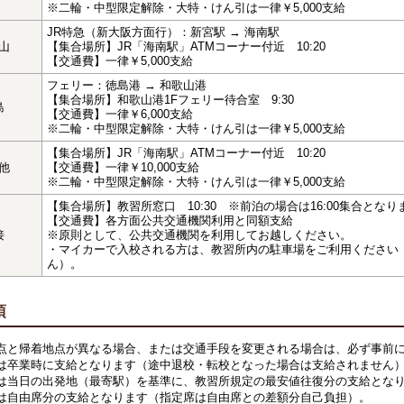
※二輪・中型限定解除・大特・けん引は一律￥5,000支給
JR特急（新大阪方面行）：新宮駅 → 海南駅
山
【集合場所】JR「海南駅」ATMコーナー付近 10:20
【交通費】一律￥5,000支給
フェリー：徳島港 → 和歌山港
【集合場所】和歌山港1Fフェリー待合室 9:30
島
【交通費】一律￥6,000支給
※二輪・中型限定解除・大特・けん引は一律￥5,000支給
【集合場所】JR「海南駅」ATMコーナー付近 10:20
他
【交通費】一律￥10,000支給
※二輪・中型限定解除・大特・けん引は一律￥5,000支給
【集合場所】教習所窓口 10:30 ※前泊の場合は16:00集合となり
【交通費】各方面公共交通機関利用と同額支給
接
※原則として、公共交通機関を利用してお越しください。
・マイカーで入校される方は、教習所内の駐車場をご利用ください
ん）。
項
点と帰着地点が異なる場合、または交通手段を変更される場合は、必ず事前
は卒業時に支給となります（途中退校・転校となった場合は支給されません
は当日の出発地（最寄駅）を基準に、教習所規定の最安値往復分の支給とな
は自由席分の支給となります（指定席は自由席との差額分自己負担）。