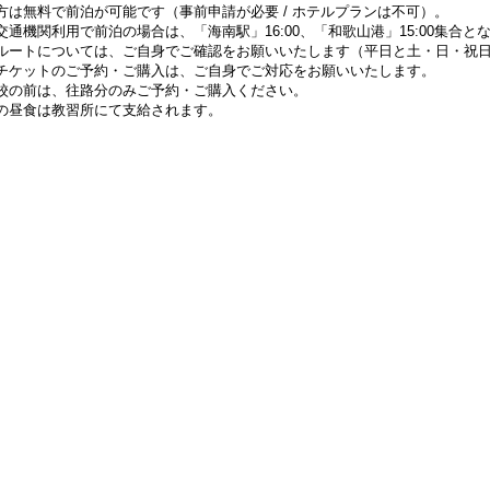
方は無料で前泊が可能です（事前申請が必要 / ホテルプランは不可）。
交通機関利用で前泊の場合は、「海南駅」16:00、「和歌山港」15:00集合と
ルートについては、ご自身でご確認をお願いいたします（平日と土・日・祝
チケットのご予約・ご購入は、ご自身でご対応をお願いいたします。
校の前は、往路分のみご予約・ご購入ください。
の昼食は教習所にて支給されます。