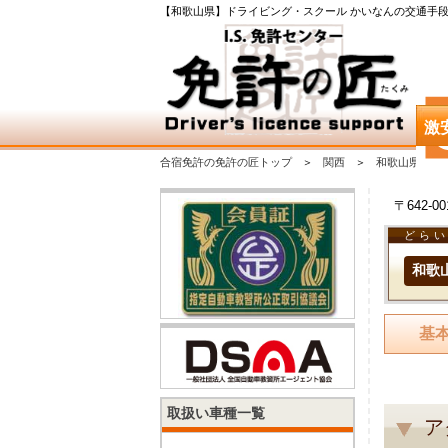
【和歌山県】ドライビング・スクール かいなんの交通手
激
合宿免許の免許の匠トップ
関西
和歌山県
〒642-
どらい
和歌
基
取扱い車種一覧
ア