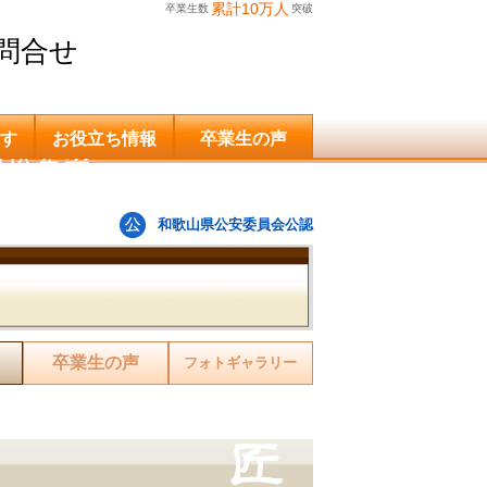
累計10万人
卒業生数
突破
問合せ
す
お役立ち情報
卒業生の声
申込希望
和歌山県公安委員会公認
卒業生の声
フォトギャラリー