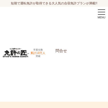
短期で運転免許が取得できる大人気の合宿免許プランが満載!!
togg
navi
卒業生数
問合せ
累計10万人
突破
申込希望