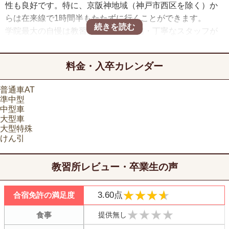
性も良好です。特に、京阪神地域（神戸市西区を除く）か
らは在来線で1時間半もたたずに行くことができます。
学院最大の自慢は教習の質です。親切・丁寧なスタッフが
揃っているほか、シミュレーターなど教習設備が充実して
いるのが特長です。また、路上教習では交通パターン・地
料金・入卒カレンダー
形にバラエティのある神戸市を走ることができますので、
技量が身につきやすくなることでしょう。
普通車AT
家具が揃ったマンションタイプの宿舎や充実した休憩コー
準中型
ナーなど、教習外の設備も充実しています。教習時間外に
中型車
大型車
しっかりリフレッシュできるのも嬉しいですね。
大型特殊
けん引
教習所レビュー・卒業生の声
★★★★
★★★★
3.60点
合宿免許の満足度
★★★★
★★★★
提供無し
食事