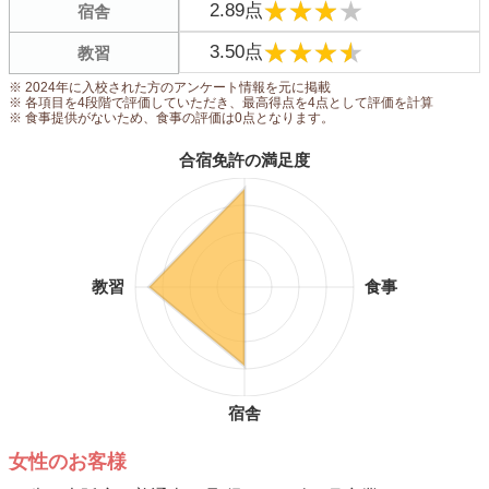
★★★★
★★★★
2.89点
宿舎
★★★★
★★★★
3.50点
教習
※ 2024年に入校された方のアンケート情報を元に掲載
※ 各項目を4段階で評価していただき、最高得点を4点として評価を計算
※ 食事提供がないため、食事の評価は0点となります。
合宿免許の満足度
教習
食事
宿舎
女性のお客様