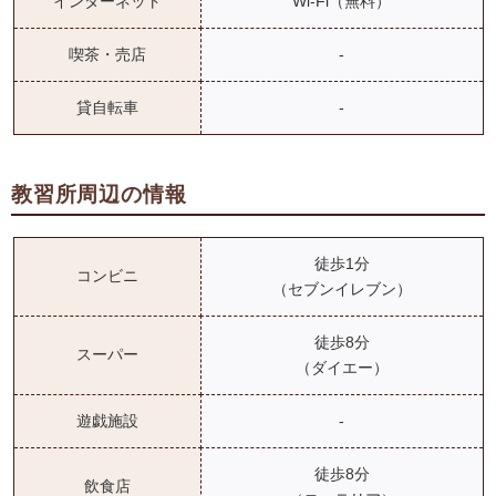
インターネット
Wi-Fi（無料）
喫茶・売店
-
貸自転車
-
教習所周辺の情報
徒歩1分
コンビニ
（セブンイレブン）
徒歩8分
スーパー
（ダイエー）
遊戯施設
-
徒歩8分
飲食店