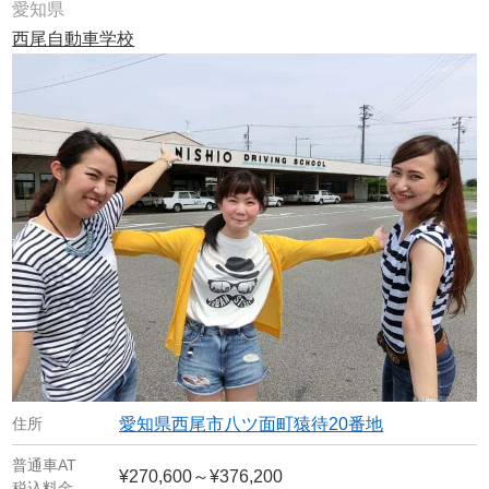
愛知県
西尾自動車学校
愛知県西尾市八ツ面町猿待20番地
¥270,600～¥376,200