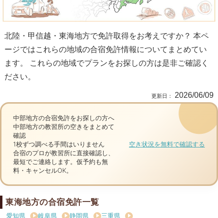
北陸・甲信越・東海地方で免許取得をお考えですか？ 本ペ
ージではこれらの地域の合宿免許情報についてまとめてい
ます。 これらの地域でプランをお探しの方は是非ご確認く
ださい。
2026/06/09
中部地方の合宿免許をお探しの方へ
中部地方の教習所の空き
をまとめて
確認
1校ずつ調べる手間はいりません
空き状況を無料で確認する
合宿のプロが教習所に直接確認し、
最短でご連絡します。仮予約も無
料・キャンセルOK。
東海地方の合宿免許一覧
愛知県
岐阜県
静岡県
三重県