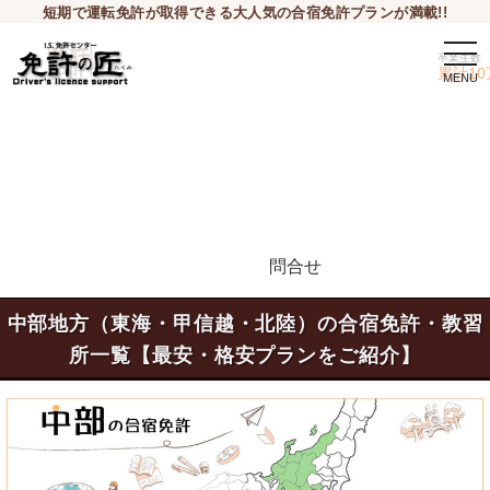
短期で運転免許が取得できる大人気の合宿免許プランが満載!!
togg
卒業生数
navi
累計10
問合せ
申込希望
中部地方（東海・甲信越・北陸）の合宿免許・教習
所一覧【最安・格安プランをご紹介】