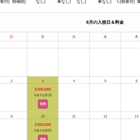
食付)
朝補助)
なし)
事なし)
なし)
事なし)
C(朝食付)
食
8月の入校日＆料金
日
月
火
水
木
2
3
4
5
6
¥300,000
8/18
卒業予定
完売
9
10
11
12
13
¥300,000
8/25
卒業予定
完売