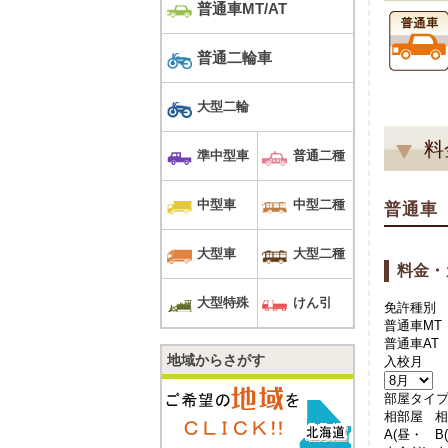
普通車MT/AT
普通二輪車
大型二輪
料
準中型車
普通二種
中型車
中型二種
普通車
大型車
大型二種
料金・
大型特殊
けん引
免許種別
普通車MT
普通車AT
地域からさがす
入校月
部屋タイ
相部屋
A(昼・
B