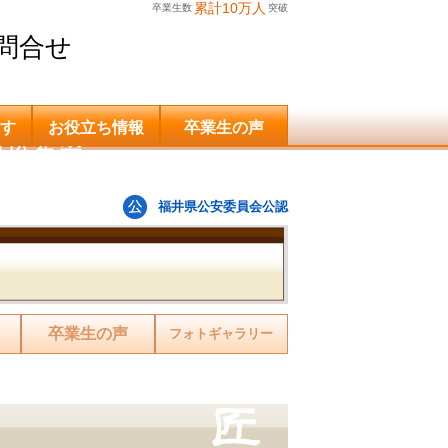
累計10万人
卒業生数
突破
問合せ
す
お役立ち情報
卒業生の声
申込希望
福井県公安委員会公認
卒業生の声
フォトギャラリー