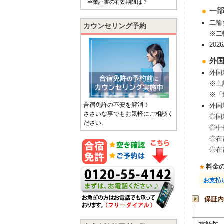
卒業証書の有効期限は？
⼀
二輪
カウンセリング予約
※二
20
外
外国
※上
※「
合宿免許の不安を解消！
外国
ささいな事でもお気軽にご相談く
◎国
ださい。
◎中
◎在
◎在
料金
お支払
保証内