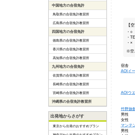
中国地方の合宿免許
鳥取県の合宿免許教習所
広島県の合宿免許教習所
【空
・○
四国地方の合宿免許
・T
徳島県の合宿免許教習所
・×
香川県の合宿免許教習所
※空
高知県の合宿免許教習所
宿舎
九州地方の合宿免許
AOIイ
佐賀県の合宿免許教習所
長崎県の合宿免許教習所
AOIウ
宮崎県の合宿免許教習所
沖縄県の合宿免許教習所
竹野旅
男性
出発地からさがす
女性
マンテ
東京から出発のおすすめプラン
男性
神奈川から出発のおすすめプラン