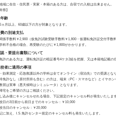
地域に在住・住民票・実家・本籍のある方は、合宿での入校は出来ません。
井県】
象年齢
歳6ヵ月以上、60歳以下の方が対象となります。
経費の別途支払
関係手数料￥2,900（仮免許試験受験手数料￥1,800・仮運転免許証交付手数
学科不合格の場合、再受験のたびに￥1,800がかかります。
確認・要提出書類について
免許のある方は、運転免許証の暗証番号4ケタ2組を把握、又は本籍地記載の
入校者に適用の事項
・効果測定・応急救護以外の学科は全てオンライン（宿泊先）での受講とな
持免許なし（原付所持も含む）の方は、端末（PC・スマホなど）とイヤホン
教習は実車（悪天候時はシミュレータ）となります。
帰宅をご希望の方はご相談ください。
し込み後にキャンセルせれる場合、下記規定のキャンセル料が発生いたしま
校日の3日前から前日までのキャンセル：￥10,000
校当日のキャンセル：￥20,000
記に加え、I.S.免許センター規定のキャンセル料も発生いたします。