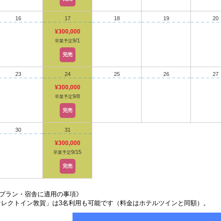
16
17
18
19
20
¥300,000
9/1
卒業予定
完売
23
24
25
26
27
¥300,000
9/8
卒業予定
完売
30
31
¥300,000
9/15
卒業予定
完売
プラン・宿舎に適用の事項》
セレクトイン敦賀」は3名利用も可能です（料金はホテルツインと同額）。