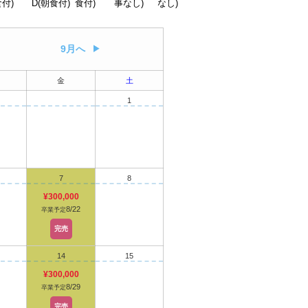
付)
D(朝食付)
食付)
事なし)
なし)
9月へ
金
土
1
7
8
¥300,000
8/22
卒業予定
完売
14
15
¥300,000
8/29
卒業予定
完売