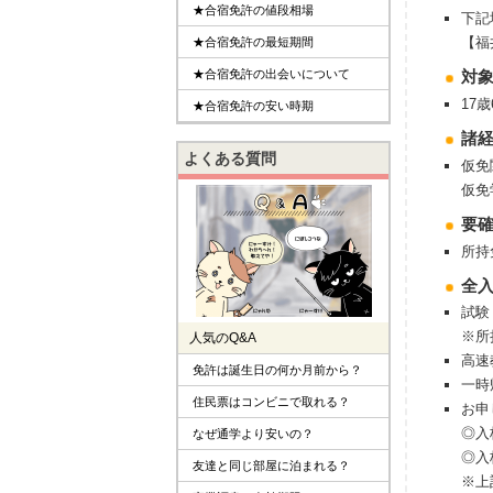
★合宿免許の値段相場
下記
【福
★合宿免許の最短期間
★合宿免許の出会いについて
対
17
★合宿免許の安い時期
諸
よくある質問
仮免
仮免
要
所持
全
試験
※所
人気のQ&A
高速
免許は誕生日の何か月前から？
一時
住民票はコンビニで取れる？
お申
◎入
なぜ通学より安いの？
◎入
友達と同じ部屋に泊まれる？
※上