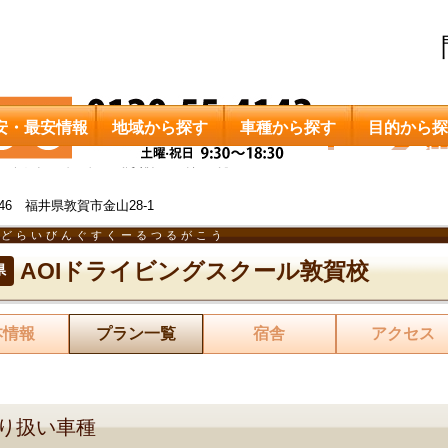
安・最安情報
地域から探す
車種から探す
目的から探
AOIドライビングスクール敦賀校
料金一覧
0146 福井県敦賀市金山28-1
いどらいびんぐすくーるつるがこう
AOIドライビングスクール敦賀校
県
本情報
プラン一覧
宿舎
アクセス
り扱い車種