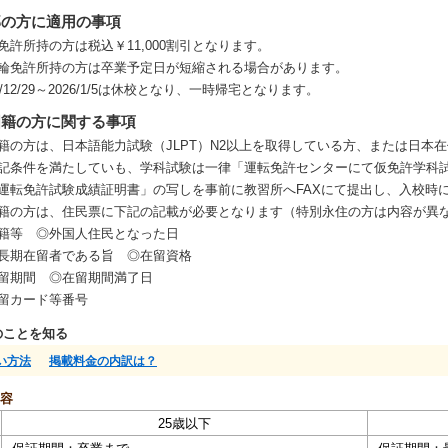
部の方に適用の事項
免許所持の方は税込￥11,000割引となります。
輪免許所持の方は卒業予定日が短縮される場合があります。
26/12/29～2026/1/5は休校となり、一時帰宅となります。
国籍の方に関する事項
籍の方は、日本語能力試験（JLPT）N2以上を取得している方、または日本
記条件を満たしていも、学科試験は一律「運転免許センターにて仮免許学科
運転免許試験成績証明書」の写しを事前に教習所へFAXにて提出し、入校時
籍の方は、住民票に下記の記載が必要となります（特別永住の方は内容が異
籍等 ◎外国人住民となった日
長期在留者である旨 ◎在留資格
留期間 ◎在留期間満了日
留カード等番号
のことを知る
い方法
掲載料金の内訳は？
容
25歳以下