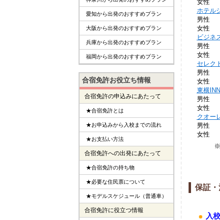
女性
ホテル
愛知から出発のおすすめプラン
男性
女性
大阪から出発のおすすめプラン
ビジネ
兵庫から出発のおすすめプラン
男性
女性
福岡から出発のおすすめプラン
セレク
男性
合宿免許お役立ち情報
女性
東横IN
合宿免許の申込みにあたって
男性
女性
★合宿免許とは
クオー
男性
★お申込みから入校までの流れ
女性
★お支払い方法
合宿免許への出発にあたって
★合宿免許の持ち物
★必要な住民票について
保証・
★モデルスケジュール（普通車）
合宿免許に役立つ情報
入