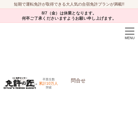
短期で運転免許が取得できる大人気の合宿免許プランが満載!!
8/7（金）は休業となります。
何卒ご了承くださいますようお願い申し上げます。
togg
navi
卒業生数
問合せ
累計10万人
突破