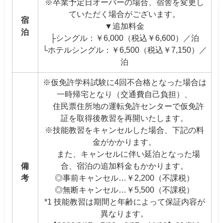
※卒業予定日オーバーの場合、宿舎を変更し
ていただく場合がございます。
宿
▼追加料金
泊
├シングル：￥6,000（税込￥6,600）／泊
└ホテルシングル：￥6,500（税込￥7,150）／
泊
※仮免許学科試験に4回不合格となった場合は
一時帰宅となり（交通費自己負担）、
住民票住所地の運転免許センターで仮免許
証を取得後教習を再開いたします。
※技能教習をキャンセルした場合、下記の料
金がかかります。
また、キャンセルに伴い延泊となった場
備
合、宿泊の追加料金もかかります。
考
◎事前キャンセル…￥2,200（不課税）
◎無断キャンセル…￥5,500（不課税）
*1 技能教習は期間と年齢によって保証内容が
異なります。