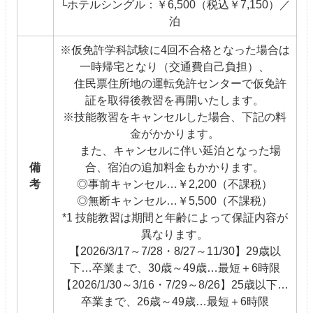
└ホテルシングル：￥6,500（税込￥7,150）／
泊
※仮免許学科試験に4回不合格となった場合は
一時帰宅となり（交通費自己負担）、
住民票住所地の運転免許センターで仮免許
証を取得後教習を再開いたします。
※技能教習をキャンセルした場合、下記の料
金がかかります。
また、キャンセルに伴い延泊となった場
備
合、宿泊の追加料金もかかります。
考
◎事前キャンセル…￥2,200（不課税）
◎無断キャンセル…￥5,500（不課税）
*1 技能教習は期間と年齢によって保証内容が
異なります。
【2026/3/17～7/28・8/27～11/30】29歳以
下…卒業まで、30歳～49歳…最短＋6時限
【2026/1/30～3/16・7/29～8/26】25歳以下…
卒業まで、26歳～49歳…最短＋6時限