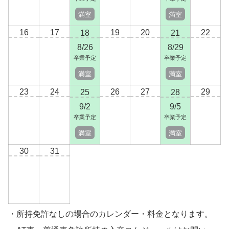
満室
満室
16
17
19
20
22
18
21
8/26
8/29
卒業予定
卒業予定
満室
満室
23
24
26
27
29
25
28
9/2
9/5
卒業予定
卒業予定
満室
満室
30
31
所持免許なしの場合のカレンダー・料金となります。