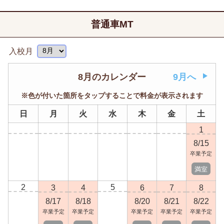
普通車MT
入校月
8月のカレンダー
9月へ
※色が付いた箇所をタップすることで料金が表示されます
日
月
火
水
木
金
土
1
8/15
卒業予定
満室
2
5
3
4
6
7
8
8/17
8/18
8/20
8/21
8/22
卒業予定
卒業予定
卒業予定
卒業予定
卒業予定