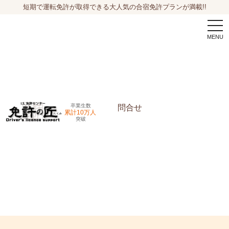
短期で運転免許が取得できる大人気の合宿免許プランが満載!!
togg
navi
卒業生数
問合せ
累計10万人
突破
申込希望