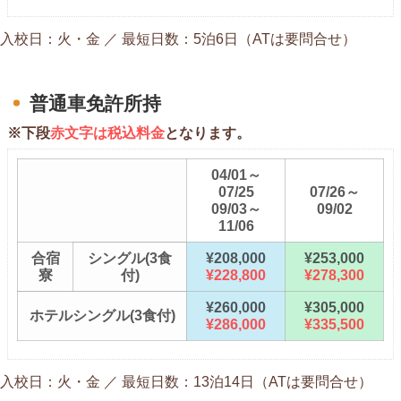
入校日：火・金 ／ 最短日数：5泊6日（ATは要問合せ）
普通車免許所持
※下段
赤文字は税込料金
となります。
04/01～
07/25
07/26～
09/03～
09/02
11/06
合宿
シングル(3食
¥208,000
¥253,000
寮
付)
¥228,800
¥278,300
¥260,000
¥305,000
ホテルシングル(3食付)
¥286,000
¥335,500
入校日：火・金 ／ 最短日数：13泊14日（ATは要問合せ）