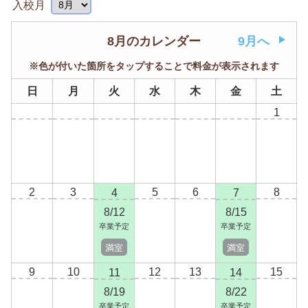
入校月
8月のカレンダー
9月へ
※色が付いた箇所をタップすることで料金が表示されます
日
月
火
水
木
金
土
1
2
3
5
6
8
4
7
8/12
8/15
卒業予定
卒業予定
満室
満室
9
10
12
13
15
11
14
8/19
8/22
卒業予定
卒業予定