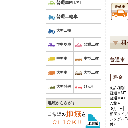
普通車MT/AT
普通二輪車
大型二輪
料
準中型車
普通二種
中型車
中型二種
普通車
大型車
大型二種
料金・
大型特殊
けん引
免許種別
普通車MT
普通車AT
地域からさがす
入校月
部屋タイ
シングル(
付)