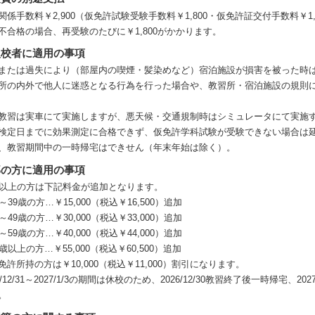
関係手数料￥2,900（仮免許試験受験手数料￥1,800・仮免許証交付手数料￥
不合格の場合、再受験のたびに￥1,800がかかります。
入校者に適用の事項
または過失により（部屋内の喫煙・髪染めなど）宿泊施設が損害を被った時
所の内外で他人に迷惑となる行為を行った場合や、教習所・宿泊施設の規則
教習は実車にて実施しますが、悪天候・交通規制時はシミュレータにて実施
検定日までに効果測定に合格できず、仮免許学科試験が受験できない場合は
、教習期間中の一時帰宅はできせん（年末年始は除く）。
部の方に適用の事項
歳以上の方は下記料金が追加となります。
～39歳の方…￥15,000（税込￥16,500）追加
～49歳の方…￥30,000（税込￥33,000）追加
～59歳の方…￥40,000（税込￥44,000）追加
0歳以上の方…￥55,000（税込￥60,500）追加
免許所持の方は￥10,000（税込￥11,000）割引になります。
26/12/31～2027/1/3の期間は休校のため、2026/12/30教習終了後一時帰宅
。