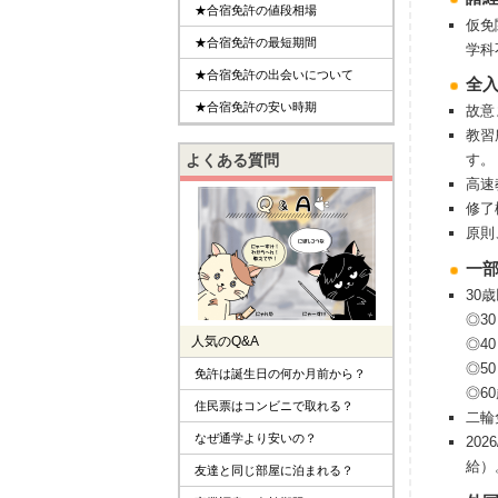
★合宿免許の値段相場
仮免
★合宿免許の最短期間
学科
★合宿免許の出会いについて
全
★合宿免許の安い時期
故意
教習
よくある質問
す。
高速
修了
原則
⼀
30
◎30
人気のQ&A
◎40
◎50
免許は誕生日の何か月前から？
◎6
住民票はコンビニで取れる？
二輪
なぜ通学より安いの？
20
給）
友達と同じ部屋に泊まれる？