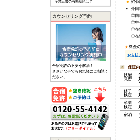
外
卒業証書の有効期限は？
外国
◎国
カウンセリング予約
◎中
◎在
◎在
料金
お支払
合宿免許の不安を解消！
保証内
ささいな事でもお気軽にご相談く
技能
ださい。
教習
修了
検定
卒業
検定
宿泊