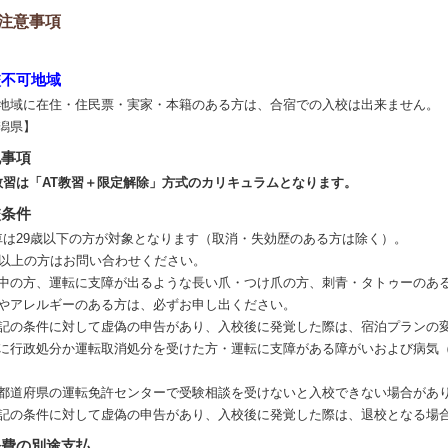
注意事項
校不可地域
地域に在住・住民票・実家・本籍のある方は、合宿での入校は出来ません。
潟県】
記事項
教習は「AT教習＋限定解除」方式のカリキュラムとなります。
校条件
車は29歳以下の方が対象となります（取消・失効歴のある方は除く）。
歳以上の方はお問い合わせください。
中の方、運転に支障が出るような長い爪・つけ爪の方、刺青・タトゥーのあ
やアレルギーのある方は、必ずお申し出ください。
記の条件に対して虚偽の申告があり、入校後に発覚した際は、宿泊プランの
に行政処分か運転取消処分を受けた方・運転に支障がある障がいおよび病気
都道府県の運転免許センターで受験相談を受けないと入校できない場合があ
記の条件に対して虚偽の申告があり、入校後に発覚した際は、退校となる場
経費の別途支払