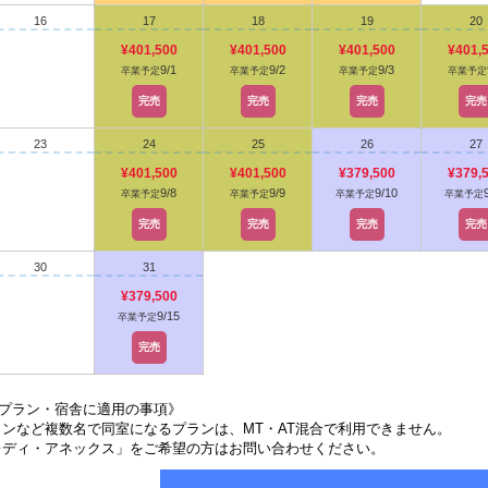
16
17
18
19
20
¥401,500
¥401,500
¥401,500
¥401,
9/1
9/2
9/3
卒業予定
卒業予定
卒業予定
卒業予定
完売
完売
完売
完売
23
24
25
26
27
¥401,500
¥401,500
¥379,500
¥379,
9/8
9/9
9/10
卒業予定
卒業予定
卒業予定
卒業予定
完売
完売
完売
完売
30
31
¥379,500
9/15
卒業予定
完売
プラン・宿舎に適用の事項》
インなど複数名で同室になるプランは、MT・AT混合で利用できません。
レディ・アネックス」をご希望の方はお問い合わせください。