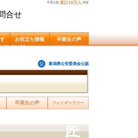
累計10万人
卒業生数
突破
問合せ
す
お役立ち情報
卒業生の声
申込希望
新潟県公安委員会公認
卒業生の声
フォトギャラリー