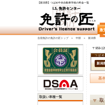
【新潟県】つばめ中央自動車学校の料金一覧
激
合宿免許の免許の匠トップ
中部
新潟県
〒959-
つば
新潟
基
取扱い車種一覧
取