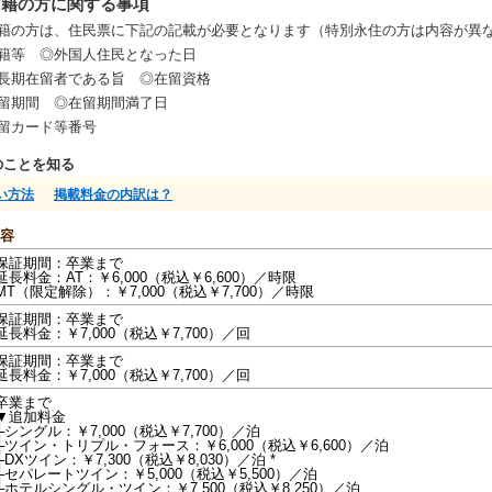
国籍の方に関する事項
籍の方は、住民票に下記の記載が必要となります（特別永住の方は内容が異
籍等 ◎外国人住民となった日
長期在留者である旨 ◎在留資格
留期間 ◎在留期間満了日
留カード等番号
のことを知る
い方法
掲載料金の内訳は？
容
保証期間：卒業まで
延長料金：AT：￥6,000（税込￥6,600）／時限
MT（限定解除）：￥7,000（税込￥7,700）／時限
保証期間：卒業まで
延長料金：￥7,000（税込￥7,700）／回
保証期間：卒業まで
延長料金：￥7,000（税込￥7,700）／回
卒業まで
▼追加料金
├シングル：￥7,000（税込￥7,700）／泊
├ツイン・トリプル・フォース：￥6,000（税込￥6,600）／泊
├DXツイン：￥7,300（税込￥8,030）／泊 *
├セパレートツイン：￥5,000（税込￥5,500）／泊
└ホテルシングル・ツイン：￥7,500（税込￥8,250）／泊