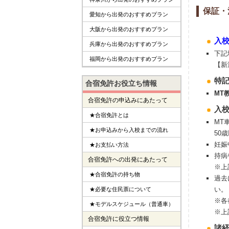
保証・
愛知から出発のおすすめプラン
大阪から出発のおすすめプラン
入
兵庫から出発のおすすめプラン
下記
福岡から出発のおすすめプラン
【新
特
合宿免許お役立ち情報
MT
合宿免許の申込みにあたって
入
★合宿免許とは
MT
★お申込みから入校までの流れ
50
妊娠
★お支払い方法
持病
合宿免許への出発にあたって
※上
★合宿免許の持ち物
過去
い。
★必要な住民票について
※各
★モデルスケジュール（普通車）
※上
合宿免許に役立つ情報
諸