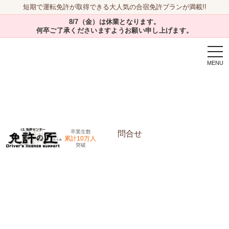
短期で運転免許が取得できる大人気の合宿免許プランが満載!!
8/7（金）は休業となります。
何卒ご了承くださいますようお願い申し上げます。
togg
navi
卒業生数
問合せ
累計10万人
突破