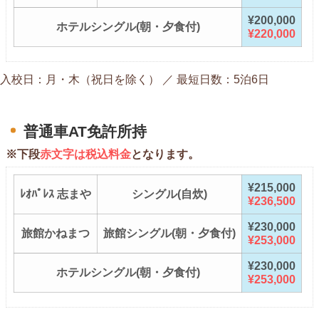
¥200,000
ホテルシングル(朝・夕食付)
¥220,000
入校日：月・木（祝日を除く） ／ 最短日数：5泊6日
普通車AT免許所持
※下段
赤文字は税込料金
となります。
¥215,000
ﾚｵﾊﾟﾚｽ 志まや
シングル(自炊)
¥236,500
¥230,000
旅館かねまつ
旅館シングル(朝・夕食付)
¥253,000
¥230,000
ホテルシングル(朝・夕食付)
¥253,000