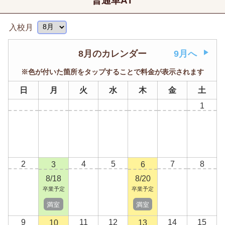
普通車AT
入校月
8月のカレンダー
9月へ
※色が付いた箇所をタップすることで料金が表示されます
日
月
火
水
木
金
土
1
2
4
5
7
8
3
6
8/18
8/20
卒業予定
卒業予定
満室
満室
9
11
12
14
15
10
13