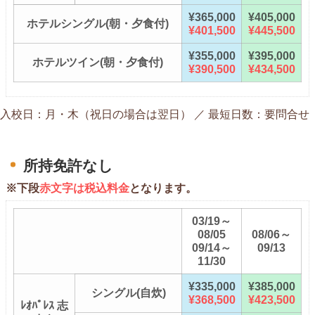
¥365,000
¥405,000
ホテルシングル(朝・夕食付)
¥401,500
¥445,500
¥355,000
¥395,000
ホテルツイン(朝・夕食付)
¥390,500
¥434,500
入校日：月・木（祝日の場合は翌日） ／ 最短日数：要問合せ
所持免許なし
※下段
赤文字は税込料金
となります。
03/19～
08/05
08/06～
09/14～
09/13
11/30
¥335,000
¥385,000
シングル(自炊)
¥368,500
¥423,500
ﾚｵﾊﾟﾚｽ 志