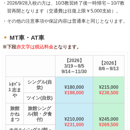
2026/9/28入校の方は、10/3教習終了後一時帰宅～10/7教
習再開となります（交通費は往復上限￥5,000支給）。
その他の注意事項や保証内容は普通車と同じとなります。
MT車・AT車
※下段
赤文字は税込料金
となります。
【2026】
【2026】
3/19～8/5
8/6～9/13
9/14～11/30
シングル(自
ﾚｵﾊﾟﾚ
¥180,000
¥215,000
炊)
ｽ 志ま
¥198,000
¥236,500
や
ツイン(自炊)
旅館
旅館シング
かね
ル(朝・夕食
¥210,000
¥245,000
まつ
付)
¥231,000
¥269,500
ホテルシングル(朝・