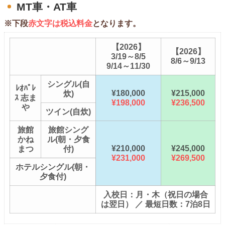
MT車・AT車
※下段
赤文字は税込料金
となります。
【2026】
【2026】
3/19～8/5
8/6～9/13
9/14～11/30
シングル(自
ﾚｵﾊﾟﾚ
¥180,000
¥215,000
炊)
ｽ 志ま
¥198,000
¥236,500
や
ツイン(自炊)
旅館
旅館シング
かね
ル(朝・夕食
¥210,000
¥245,000
まつ
付)
¥231,000
¥269,500
ホテルシングル(朝・
夕食付)
入校日：月・木（祝日の場合
は翌日） ／ 最短日数：7泊8日