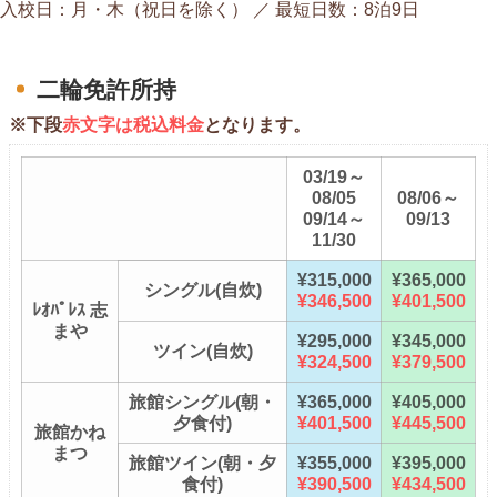
入校日：月・木（祝日を除く） ／ 最短日数：8泊9日
二輪免許所持
※下段
赤文字は税込料金
となります。
03/19～
08/05
08/06～
09/14～
09/13
11/30
¥315,000
¥365,000
シングル(自炊)
¥346,500
¥401,500
ﾚｵﾊﾟﾚｽ 志
まや
¥295,000
¥345,000
ツイン(自炊)
¥324,500
¥379,500
旅館シングル(朝・
¥365,000
¥405,000
夕食付)
¥401,500
¥445,500
旅館かね
まつ
旅館ツイン(朝・夕
¥355,000
¥395,000
食付)
¥390,500
¥434,500