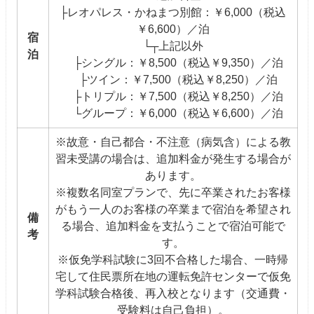
├レオパレス・かねまつ別館：￥6,000（税込
￥6,600）／泊
宿
└┬上記以外
泊
├シングル：￥8,500（税込￥9,350）／泊
├ツイン：￥7,500（税込￥8,250）／泊
├トリプル：￥7,500（税込￥8,250）／泊
└グループ：￥6,000（税込￥6,600）／泊
※故意・自己都合・不注意（病気含）による教
習未受講の場合は、追加料金が発生する場合が
あります。
※複数名同室プランで、先に卒業されたお客様
がもう一人のお客様の卒業まで宿泊を希望され
備
る場合、追加料金を支払うことで宿泊可能で
考
す。
※仮免学科試験に3回不合格した場合、一時帰
宅して住民票所在地の運転免許センターで仮免
学科試験合格後、再入校となります（交通費・
受験料は自己負担）。