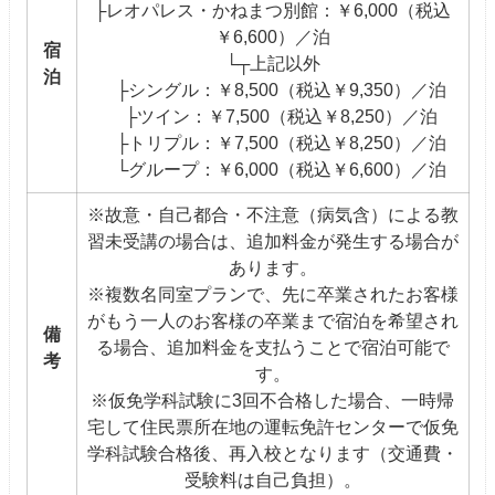
├レオパレス・かねまつ別館：￥6,000（税込
￥6,600）／泊
宿
└┬上記以外
泊
├シングル：￥8,500（税込￥9,350）／泊
├ツイン：￥7,500（税込￥8,250）／泊
├トリプル：￥7,500（税込￥8,250）／泊
└グループ：￥6,000（税込￥6,600）／泊
※故意・自己都合・不注意（病気含）による教
習未受講の場合は、追加料金が発生する場合が
あります。
※複数名同室プランで、先に卒業されたお客様
がもう一人のお客様の卒業まで宿泊を希望され
備
る場合、追加料金を支払うことで宿泊可能で
考
す。
※仮免学科試験に3回不合格した場合、一時帰
宅して住民票所在地の運転免許センターで仮免
学科試験合格後、再入校となります（交通費・
受験料は自己負担）。