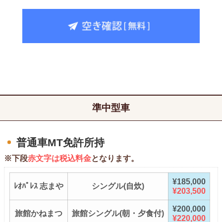
準中型車
普通車MT免許所持
※下段
赤文字は税込料金
となります。
¥185,000
ﾚｵﾊﾟﾚｽ 志まや
シングル(自炊)
¥203,500
¥200,000
旅館かねまつ
旅館シングル(朝・夕食付)
¥220,000