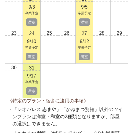
9/3
9/5
卒業予定
卒業予定
満室
満室
23
25
26
28
29
24
27
9/10
9/12
卒業予定
卒業予定
満室
満室
30
31
9/17
卒業予定
満室
《特定のプラン・宿舎に適用の事項》
「レオパレス 志まや」「かねまつ別館」以外のツイ
ンプランは洋室・和室の2種類となりますが、部屋
の選択はできません。