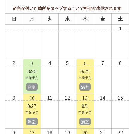
※色が付いた箇所をタップすることで料金が表示されます
日
月
火
水
木
金
土
1
2
4
5
7
8
3
6
8/20
8/25
卒業予定
卒業予定
満室
満室
9
11
12
14
15
10
13
8/27
9/1
卒業予定
卒業予定
満室
満室
16
18
19
21
22
17
20