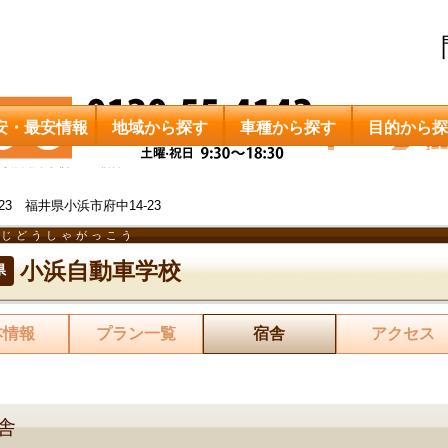
安・最安情報
地域から探す
車種から探す
目的から探
小浜自動車学校
宿舎
0023 福井県小浜市府中14-23
まじどうしゃがっこう
小浜自動車学校
県
本情報
プラン一覧
宿舎
アクセス
舎