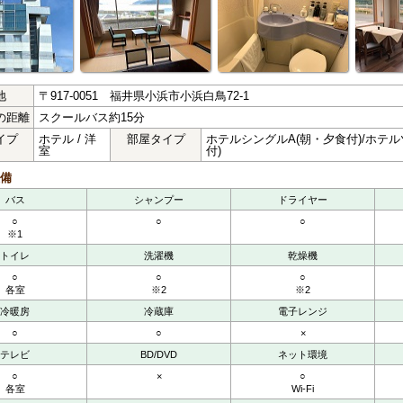
地
〒917-0051 福井県小浜市小浜白鳥72-1
の距離
スクールバス約15分
イプ
ホテル / 洋
部屋タイプ
ホテルシングルA(朝・夕食付)/ホテル
室
付)
備
バス
シャンプー
ドライヤー
○
○
○
※1
トイレ
洗濯機
乾燥機
○
○
○
各室
※2
※2
冷暖房
冷蔵庫
電子レンジ
○
○
×
テレビ
BD/DVD
ネット環境
○
×
○
各室
Wi-Fi