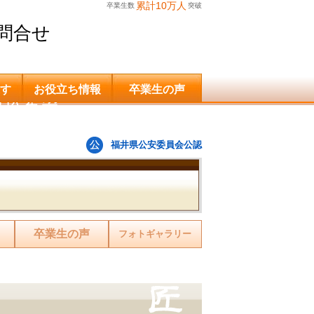
累計10万人
卒業生数
突破
問合せ
す
お役立ち情報
卒業生の声
申込希望
福井県公安委員会公認
卒業生の声
フォトギャラリー