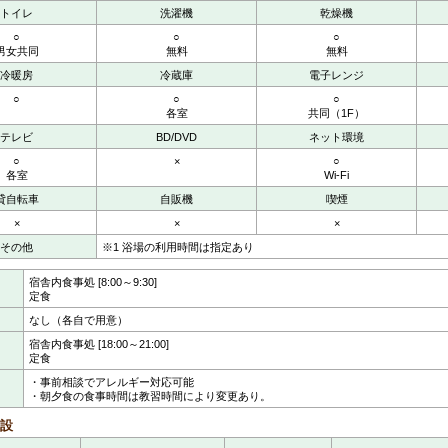
トイレ
洗濯機
乾燥機
○
○
○
男女共同
無料
無料
冷暖房
冷蔵庫
電子レンジ
○
○
○
各室
共同（1F）
テレビ
BD/DVD
ネット環境
○
×
○
各室
Wi-Fi
貸自転車
自販機
喫煙
×
×
×
その他
※1 浴場の利用時間は指定あり
宿舎内食事処 [8:00～9:30]
定食
なし（各自で用意）
宿舎内食事処 [18:00～21:00]
定食
・事前相談でアレルギー対応可能
・朝夕食の食事時間は教習時間により変更あり。
設