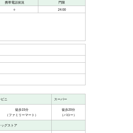
携帯電話状況
門限
○
24:00
ンビニ
スーパー
徒歩15分
徒歩20分
（ファミリーマート）
（バロー）
ラッグストア