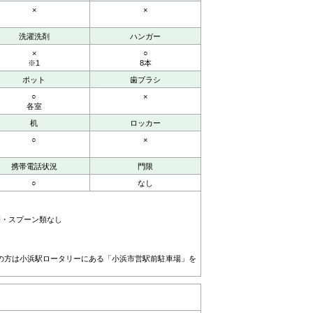
×
×
洗濯洗剤
ハンガー
×
○
※1
8本
ポット
歯ブラシ
○
×
各室
机
ロッカー
○
×
携帯電話状況
門限
○
なし
、箸・スプーン類なし
の方は小浜駅ロータリーにある「小浜市営駅前駐車場」を