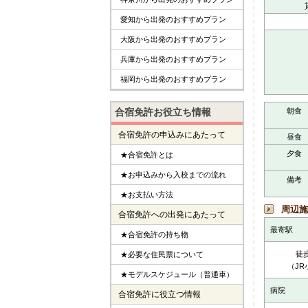
愛知から出発のおすすめプラン
大阪から出発のおすすめプラン
兵庫から出発のおすすめプラン
福岡から出発のおすすめプラン
合宿免許お役立ち情報
朝食
合宿免許の申込みにあたって
昼食
夕食
★合宿免許とは
★お申込みから入校までの流れ
備考
★お支払い方法
周辺施
合宿免許への出発にあたって
最寄駅
★合宿免許の持ち物
徒歩
★必要な住民票について
（JR
★モデルスケジュール（普通車）
病院
合宿免許に役立つ情報