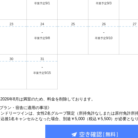
9/1
9/3
卒業予定
卒業予定
23
24
25
26
27
-
-
9/8
9/10
卒業予定
卒業予定
30
31
-
9/15
卒業予定
2026年8月は満室のため、料金を削除しております。
プラン・宿舎に適用の事項》
レンドリーツインは、女性2名グループ限定（所持免許なしまたは原付免許所
込後1名キャンセルとなった場合、別途￥5,000（税込￥5,500）が必要とな