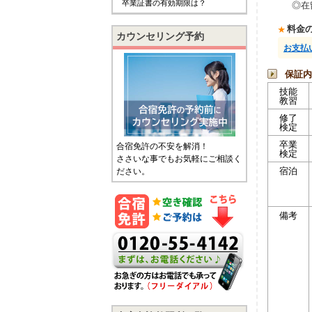
卒業証書の有効期限は？
◎在
料金
カウンセリング予約
お支払
保証内
技能
教習
修了
検定
卒業
合宿免許の不安を解消！
検定
ささいな事でもお気軽にご相談く
宿泊
ださい。
備考