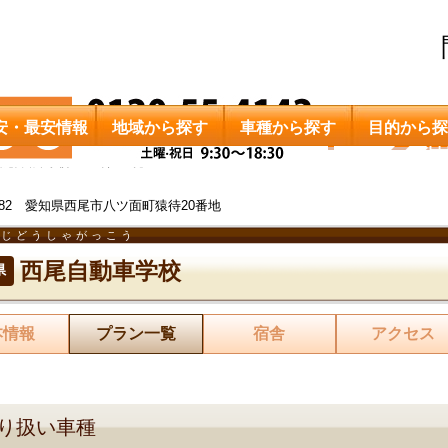
安・最安情報
地域から探す
車種から探す
目的から探
西尾自動車学校
料金一覧
0082 愛知県西尾市八ツ面町猿待20番地
おじどうしゃがっこう
西尾自動車学校
県
本情報
プラン一覧
宿舎
アクセス
り扱い車種