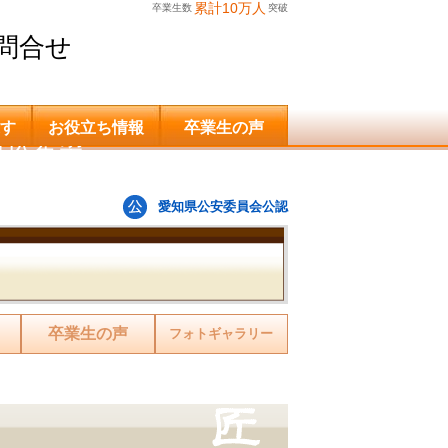
累計10万人
卒業生数
突破
問合せ
す
お役立ち情報
卒業生の声
申込希望
愛知県公安委員会公認
卒業生の声
フォトギャラリー