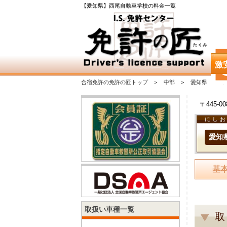
【愛知県】西尾自動車学校の料金一覧
激
合宿免許の免許の匠トップ
中部
愛知県
〒445-
にし
愛知
基
取扱い車種一覧
取