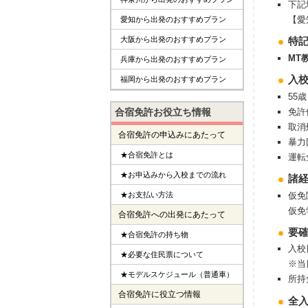
下記
【愛
愛知から出発のおすすめプラン
大阪から出発のおすすめプラン
特
MT
兵庫から出発のおすすめプラン
入
福岡から出発のおすすめプラン
55
免許
合宿免許お役立ち情報
取消
合宿免許の申込みにあたって
暴力
★合宿免許とは
運転
★お申込みから入校までの流れ
諸
仮免
★お支払い方法
仮免
合宿免許への出発にあたって
要
★合宿免許の持ち物
入校
★必要な住民票について
※当
★モデルスケジュール（普通車）
所持
合宿免許に役立つ情報
全