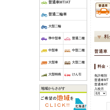
普通車MT/AT
普通二輪車
大型二輪
料
準中型車
普通二種
中型車
中型二種
普通車
大型車
大型二種
料金・
大型特殊
けん引
免許種別
普通車MT
普通車AT
地域からさがす
入校月