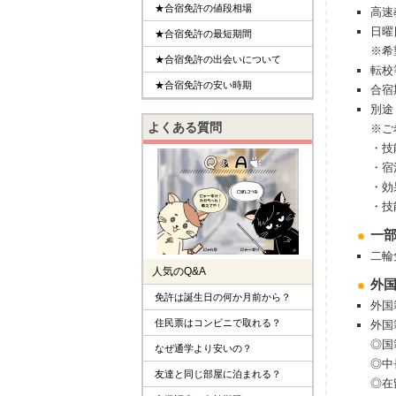
★合宿免許の値段相場
高速
日曜
★合宿免許の最短期間
※希
★合宿免許の出会いについて
転校
★合宿免許の安い時期
合宿
別途
よくある質問
※ご
・技
・宿
・効
・技
⼀
二輪
人気のQ&A
外
免許は誕生日の何か月前から？
外国
住民票はコンビニで取れる？
外国
◎国
なぜ通学より安いの？
◎中
友達と同じ部屋に泊まれる？
◎在