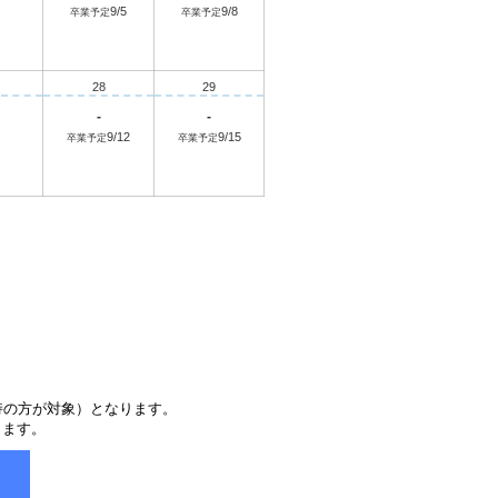
9/5
9/8
卒業予定
卒業予定
28
29
-
-
9/12
9/15
卒業予定
卒業予定
持の方が対象）となります。
ります。