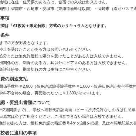
地域に在住・住民票のある方は、合宿での入校は出来ません。
知県】碧南市・西尾市・安城市（東海道新幹線以南）・岡崎市（送迎バスで
記事項
教習は「AT教習＋限定解除」方式のカリキュラムとなります。
校条件
歳までの方が対象となります。
停止を受けたことがある方はお問い合わせください。
処分または無免許運転で処分を受けたことがある方は入校できません。
団関係の方、刺青のある方、耳以外にピアスのある方は入校できません。
免許証紛失、期限切れの方は事前にご申告ください。
経費の別途支払
関係手数料￥2,900（仮免許試験受験手数料￥1,800・仮運転免許証交付手数
学科不合格の場合、再受験のたびに￥1,800がかかります。
確認・要提出書類について
日2週間前までに、学校へ運転免許証両面コピー（所持免許なしの方は住民票
日原本は必ずご用意ください。ご用意できない場合は入校できません。
免許のある方は、運転免許証の暗証番号4ケタ2組を把握、又は本籍地記載の
入校者に適用の事項