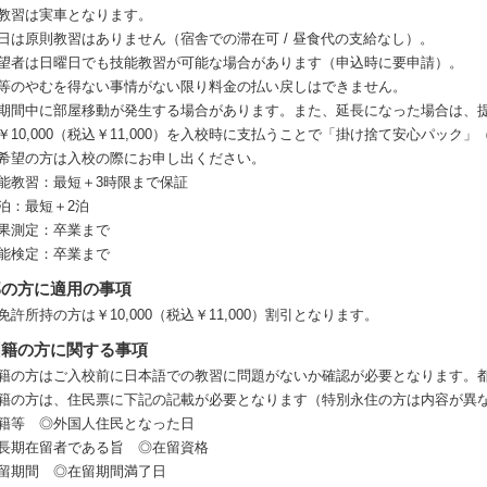
教習は実車となります。
日は原則教習はありません（宿舎での滞在可 / 昼食代の支給なし）。
望者は日曜日でも技能教習が可能な場合があります（申込時に要申請）。
等のやむを得ない事情がない限り料金の払い戻しはできません。
期間中に部屋移動が発生する場合があります。また、延長になった場合は、
￥10,000（税込￥11,000）を入校時に支払うことで「掛け捨て安心パック
希望の方は入校の際にお申し出ください。
能教習：最短＋3時限まで保証
泊：最短＋2泊
果測定：卒業まで
能検定：卒業まで
部の方に適用の事項
免許所持の方は￥10,000（税込￥11,000）割引となります。
国籍の方に関する事項
籍の方はご入校前に日本語での教習に問題がないか確認が必要となります。
籍の方は、住民票に下記の記載が必要となります（特別永住の方は内容が異
籍等 ◎外国人住民となった日
長期在留者である旨 ◎在留資格
留期間 ◎在留期間満了日