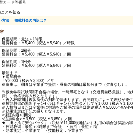
留カード等番号
のことを知る
い方法
掲載料金の内訳は？
容
保証期間：最短＋1時限
延長料金：￥5,400（税込￥5,940）／時限
保証期間：1回分
延長料金：￥5,400（税込￥5,940）／回
保証期間：1回分
延長料金：￥5,400（税込￥5,940）／回
最短まで
▼追加料金
└￥3,000（税込￥3,300）／泊
※食事は、朝食は卒業まで提供・昼食の補助は最短分まで（夕食なし）。
※仮免学科試験3回不合格の場合、一時帰宅となり（交通費自己負担）、地
費）、合格後再入校となります。
・再入校時期は教習所側の判断で決まります。再開時期によって差額が発生
※技能教習の無断キャンセルはキャンセル料金として￥1,000（税込￥1,1
※入校前日または卒業後に宿泊をご希望の場合は別途税込￥5,500／泊が必
※効果測定は下記の通りとなります。
<保証内容>1回分
<追加料金>￥3,500（税込￥3,850）／回
★「掛け捨て安心パック」（税込￥11,000現地払い）利用の場合は保証内
・技能教習：最短＋3時限まで保証 ・宿泊：最短＋2泊
・効果測定：卒業まで ・技能検定：卒業まで