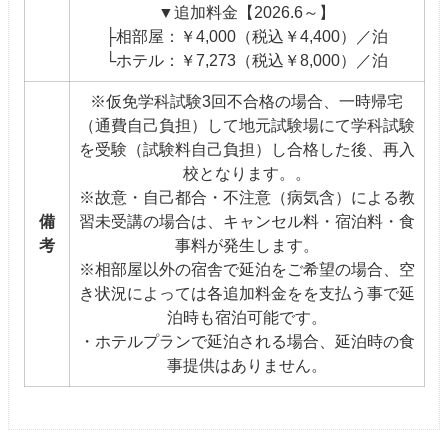
▼追加料金【2026.6～】
├相部屋：￥4,000（税込￥4,400）／泊
└ホテル：￥7,273（税込￥8,000）／泊
※仮免学科試験3回不合格の場合、一時帰宅
（通費自己負担）して地元試験場にて学科試験
を受験（試験料自己負担）し合格した後、再入
校となります。。
※故意・自己都合・不注意（病気含）による教
備
習未受講の場合は、キャンセル料・宿泊料・食
考
事料が発生します。
※相部屋以外の宿舎で延泊をご希望の場合、空
き状況によっては各追加料金をを支払う事で延
泊時も宿泊可能です。
・ホテルプランで延泊される場合、延泊時の食
事提供はありません。