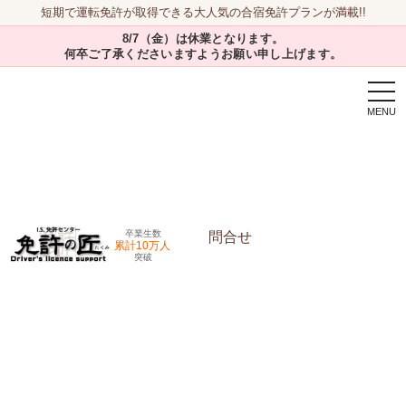
短期で運転免許が取得できる大人気の合宿免許プランが満載!!
8/7（金）は休業となります。
何卒ご了承くださいますようお願い申し上げます。
togg
navi
卒業生数
問合せ
累計10万人
突破