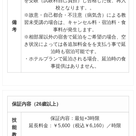
を受験（試験料自己負担）し合格した後、再入
校となります。。
※故意・自己都合・不注意（病気含）による教
備
習未受講の場合は、キャンセル料・宿泊料・食
考
事料が発生します。
※相部屋以外の宿舎で延泊をご希望の場合、空
き状況によっては各追加料金をを支払う事で延
泊時も宿泊可能です。
・ホテルプランで延泊される場合、延泊時の食
事提供はありません。
保証内容（26歳以上）
保証内容：最短+3時限
技
延長料金：￥5,600（税込￥6,160）／時限
能
教