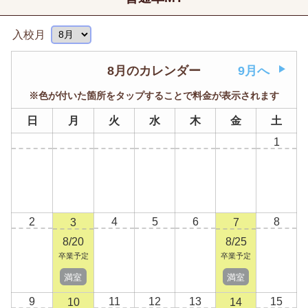
入校月
8月のカレンダー
9月へ
※色が付いた箇所をタップすることで料金が表示されます
日
月
火
水
木
金
土
1
2
4
5
6
8
3
7
8/20
8/25
卒業予定
卒業予定
満室
満室
9
11
12
13
15
10
14