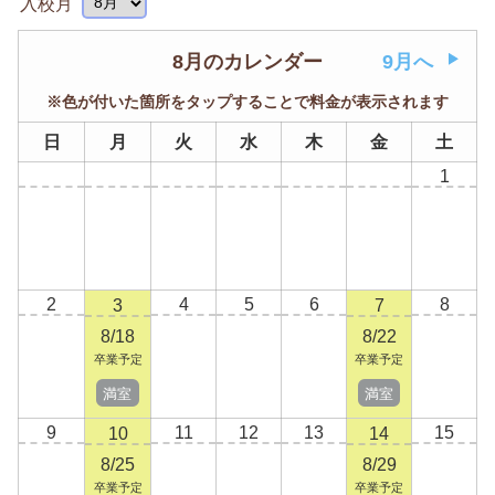
入校月
8月のカレンダー
9月へ
※色が付いた箇所をタップすることで料金が表示されます
日
月
火
水
木
金
土
1
2
4
5
6
8
3
7
8/18
8/22
卒業予定
卒業予定
満室
満室
9
11
12
13
15
10
14
8/25
8/29
卒業予定
卒業予定