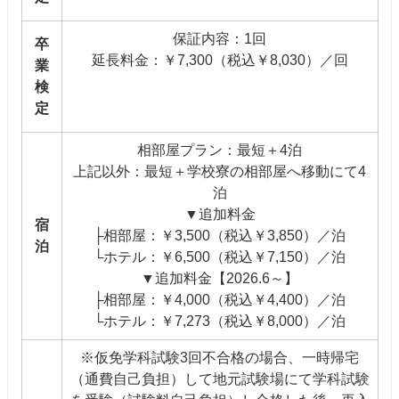
保証内容：1回
卒
延長料金：￥7,300（税込￥8,030）／回
業
検
定
相部屋プラン：最短＋4泊
上記以外：最短＋学校寮の相部屋へ移動にて4
泊
▼追加料金
宿
├相部屋：￥3,500（税込￥3,850）／泊
泊
└ホテル：￥6,500（税込￥7,150）／泊
▼追加料金【2026.6～】
├相部屋：￥4,000（税込￥4,400）／泊
└ホテル：￥7,273（税込￥8,000）／泊
※仮免学科試験3回不合格の場合、一時帰宅
（通費自己負担）して地元試験場にて学科試験