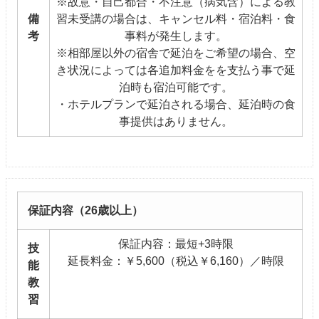
※故意・自己都合・不注意（病気含）による教
備
習未受講の場合は、キャンセル料・宿泊料・食
考
事料が発生します。
※相部屋以外の宿舎で延泊をご希望の場合、空
き状況によっては各追加料金をを支払う事で延
泊時も宿泊可能です。
・ホテルプランで延泊される場合、延泊時の食
事提供はありません。
保証内容（26歳以上）
保証内容：最短+3時限
技
延長料金：￥5,600（税込￥6,160）／時限
能
教
習