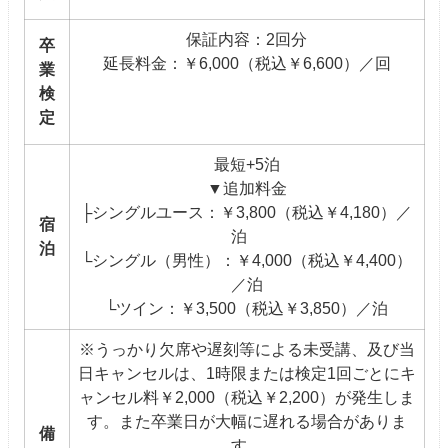
保証内容：2回分
卒
延長料金：￥6,000（税込￥6,600）／回
業
検
定
最短+5泊
▼追加料金
├シングルユース：￥3,800（税込￥4,180）／
宿
泊
泊
└シングル（男性）：￥4,000（税込￥4,400）
／泊
└ツイン：￥3,500（税込￥3,850）／泊
※うっかり欠席や遅刻等による未受講、及び当
日キャンセルは、1時限または検定1回ごとにキ
ャンセル料￥2,000（税込￥2,200）が発生しま
す。また卒業日が大幅に遅れる場合がありま
備
す。