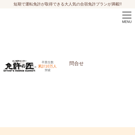
短期で運転免許が取得できる大人気の合宿免許プランが満載!!
togg
navi
卒業生数
問合せ
累計10万人
突破
申込希望