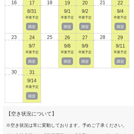
16
18
21
17
19
20
22
8/31
9/1
9/2
9/4
卒業予定
卒業予定
卒業予定
卒業予定
満室
満室
満室
満室
23
25
28
24
26
27
29
9/7
9/8
9/9
9/11
卒業予定
卒業予定
卒業予定
卒業予定
満室
満室
満室
満室
30
31
9/14
卒業予定
満室
【空き状況について】
※空き状況は常に変動しております。予めご了承ください。