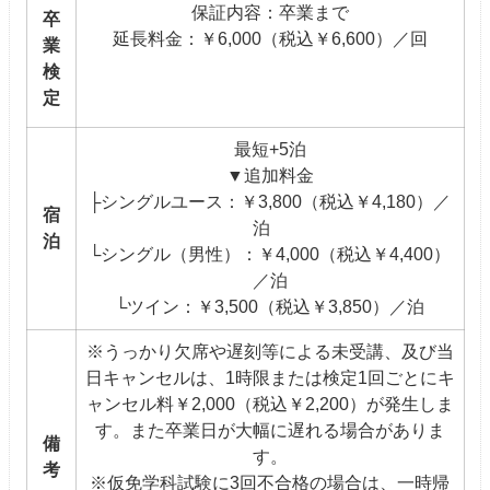
保証内容：卒業まで
卒
延長料金：￥6,000（税込￥6,600）／回
業
検
定
最短+5泊
▼追加料金
├シングルユース：￥3,800（税込￥4,180）／
宿
泊
泊
└シングル（男性）：￥4,000（税込￥4,400）
／泊
└ツイン：￥3,500（税込￥3,850）／泊
※うっかり欠席や遅刻等による未受講、及び当
日キャンセルは、1時限または検定1回ごとにキ
ャンセル料￥2,000（税込￥2,200）が発生しま
す。また卒業日が大幅に遅れる場合がありま
備
す。
考
※仮免学科試験に3回不合格の場合は、一時帰