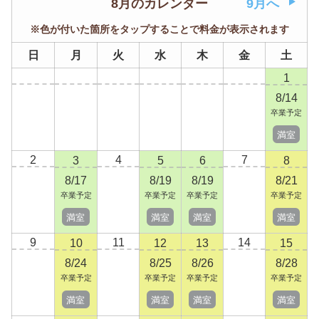
8月のカレンダー
9月へ
※色が付いた箇所をタップすることで料金が表示されます
日
月
火
水
木
金
土
1
8/14
卒業予定
満室
2
4
7
3
5
6
8
8/17
8/19
8/19
8/21
卒業予定
卒業予定
卒業予定
卒業予定
満室
満室
満室
満室
9
11
14
10
12
13
15
8/24
8/25
8/26
8/28
卒業予定
卒業予定
卒業予定
卒業予定
満室
満室
満室
満室