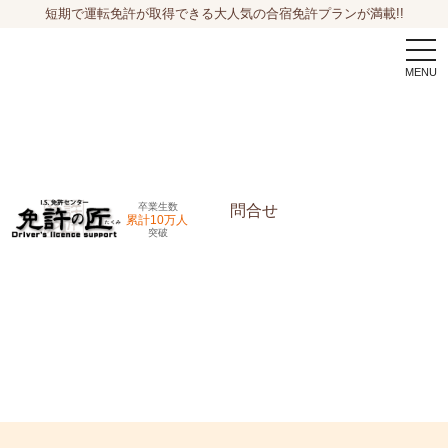
短期で運転免許が取得できる大人気の合宿免許プランが満載!!
togg
navi
卒業生数
問合せ
累計10万人
突破
申込希望