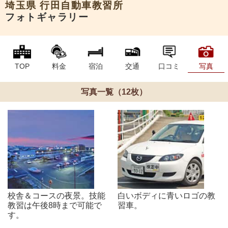
埼玉県
行田自動車教習所
フォトギャラリー
TOP
料金
宿泊
交通
口コミ
写真
写真一覧（12枚）
校舎＆コースの夜景。技能
白いボディに青いロゴの教
教習は午後8時まで可能で
習車。
す。