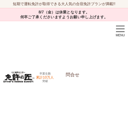
短期で運転免許が取得できる大人気の合宿免許プランが満載!!
8/7（金）は休業となります。
何卒ご了承くださいますようお願い申し上げます。
togg
navi
卒業生数
問合せ
累計10万人
突破