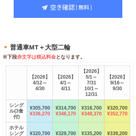
普通車MT＋大型二輪
※下段
赤文字は税込料金
となります。
【2026】
【2026】
【2026】
5/1～
【2026】
4/12～
4/1～
7/31
9/16～
4/30
4/11
10/1～
9/30
12/31
シング
¥305,700
¥314,700
¥316,700
¥320,700
ル(3食
¥336,270
¥346,170
¥348,370
¥352,770
付)
ホテル
シング
¥320,700
¥329,700
¥335,200
¥339,200