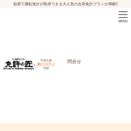
短期で運転免許が取得できる大人気の合宿免許プランが満載!!
togg
navi
卒業生数
問合せ
累計10万人
突破
申込希望