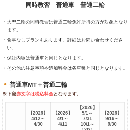
同時教習 普通車 普通二輪
大型二輪の同時教習は普通二輪免許所持の方が対象となり
ます。
食事なしプランもあります。詳細はお問い合わせくださ
い。
保証内容は普通車と同じとなります。
その他の注意事項や追加料金は各車種と同じとなります。
普通車MT＋普通二輪
※下段
赤文字は税込料金
となります。
【2026】
【2026】
【2026】
5/1～
【2026】
4/12～
4/1～
7/31
9/16～
4/30
4/11
10/1～
9/30
12/31