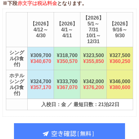
※下段
赤文字は税込料金
となります。
【2026】
【2026】
【2026】
5/1～
【2026】
4/12～
4/1～
7/31
9/16～
4/30
4/11
10/1～
9/30
12/31
シング
¥309,700
¥318,700
¥323,500
¥327,500
ル(3食
¥340,670
¥350,570
¥355,850
¥360,250
付)
ホテル
シング
¥324,700
¥333,700
¥342,000
¥346,000
ル(3食
¥357,170
¥367,070
¥376,200
¥380,600
付)
入校日：金 ／ 最短日数：21泊22日