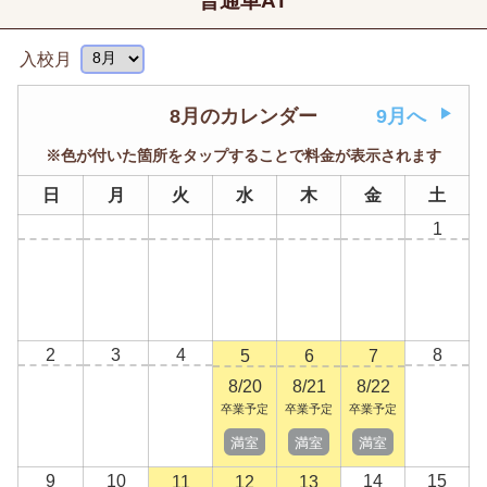
普通車AT
入校月
8月のカレンダー
9月へ
※色が付いた箇所をタップすることで料金が表示されます
日
月
火
水
木
金
土
1
2
3
4
8
5
6
7
8/20
8/21
8/22
卒業予定
卒業予定
卒業予定
満室
満室
満室
9
10
14
15
11
12
13