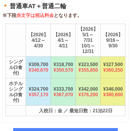
普通車AT＋普通二輪
※下段
赤文字は税込料金
となります。
【2026】
【2026】
【2026】
5/1～
【2026】
4/12～
4/1～
7/31
9/16～
4/30
4/11
10/1～
9/30
12/31
シング
¥309,700
¥318,700
¥323,500
¥327,500
ル(3食
¥340,670
¥350,570
¥355,850
¥360,250
付)
ホテル
シング
¥324,700
¥333,700
¥342,000
¥346,000
ル(3食
¥357,170
¥367,070
¥376,200
¥380,600
付)
入校日：金 ／ 最短日数：21泊22日