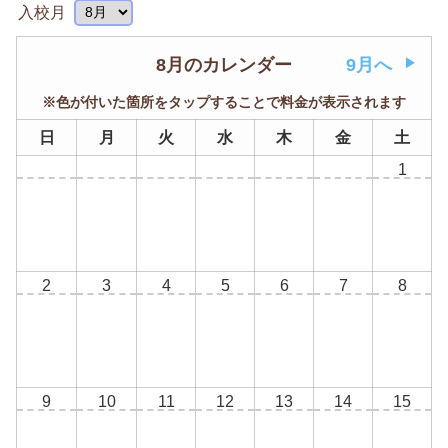
入校月
8月のカレンダー
9月へ
※色が付いた箇所をタップすることで料金が表示されます
日
月
火
水
木
金
土
1
2
3
4
5
6
7
8
9
10
11
12
13
14
15