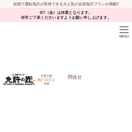
短期で運転免許が取得できる大人気の合宿免許プランが満載!!
8/7（金）は休業となります。
何卒ご了承くださいますようお願い申し上げます。
togg
navi
卒業生数
問合せ
累計10万人
突破