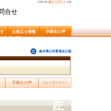
累計10万人
卒業生数
突破
問合せ
す
お役立ち情報
卒業生の声
申込希望
栃木県公安委員会公認
卒業生の声
フォトギャラリー