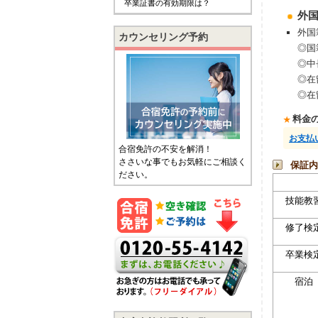
卒業証書の有効期限は？
外
外国
カウンセリング予約
◎国
◎中
◎在
◎在
料金
お支払
合宿免許の不安を解消！
ささいな事でもお気軽にご相談く
保証内
ださい。
技能教
修了検
卒業検
宿泊