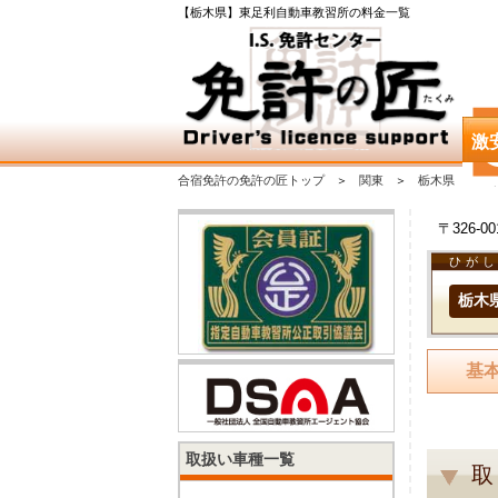
【栃木県】東足利自動車教習所の料金一覧
激
合宿免許の免許の匠トップ
関東
栃木県
〒326-
ひが
栃木
基
取扱い車種一覧
取