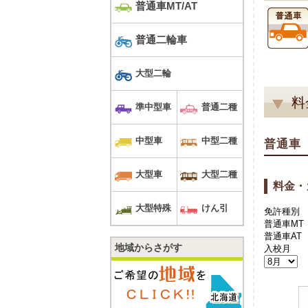
普通車MT/AT
普通二輪車
大型二輪
料
準中型車
普通二種
中型車
中型二種
普通車
大型車
大型二種
料金・
大型特殊
けん引
免許種別
普通車MT
普通車AT
地域からさがす
入校月