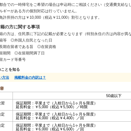
都合での一時帰宅をご希望の場合は申込時にご相談ください（交通費支給な
ルギーがある方の個別対応は行っていません。
免許所持の方は￥10,000（税込￥11,000）割引となります。
国籍の方に関する事項
籍の方は、住民票に下記の記載が必要となります（特別永住の方は内容が異
籍等 ◎外国人住民となった日
長期在留者である旨 ◎在留資格
留期間 ◎在留期間満了日
留カード等番号
のことを知る
い方法
掲載料金の内訳は？
容
50歳以下
教習
保証期間：卒業まで（入校日から1ヶ月を限度）
延長料金：￥5,000（税込￥5,500）／時限
検定
保証期間：卒業まで（入校日から1ヶ月を限度）
延長料金：￥4,000（税込￥4,400）／回
検定
保証期間：卒業まで（入校日から1ヶ月を限度）
延長料金：￥6,000（税込￥6,600）／回