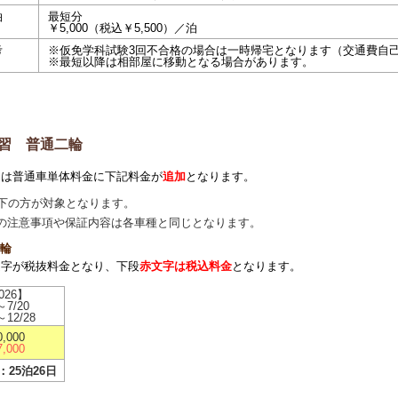
泊
最短分
￥5,000（税込￥5,500）／泊
考
※仮免学科試験3回不合格の場合は一時帰宅となります（交通費自
※最短以降は相部屋に移動となる場合があります。
習 普通二輪
習は普通車単体料金に下記料金が
追加
となります。
以下の方が対象となります。
の注意事項や保証内容は各車種と同じとなります。
輪
文字が税抜料金となり、下段
赤文字は税込料金
となります。
026】
～7/20
～12/28
0,000
7,000
25泊26日