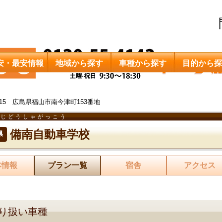
安・最安情報
地域から探す
車種から探す
目的から探
備南自動車学校
料金一覧
0115 広島県福山市南今津町153番地
んじどうしゃがっこう
備南自動車学校
県
本情報
プラン一覧
宿舎
アクセス
り扱い車種