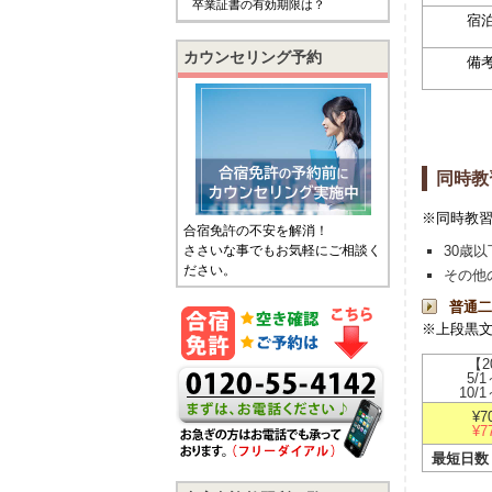
卒業証書の有効期限は？
宿
カウンセリング予約
備
同時教
※同時教
合宿免許の不安を解消！
ささいな事でもお気軽にご相談く
30歳
ださい。
その他
普通二
※上段黒
【2
5/1
10/1
¥7
¥7
最短日数：