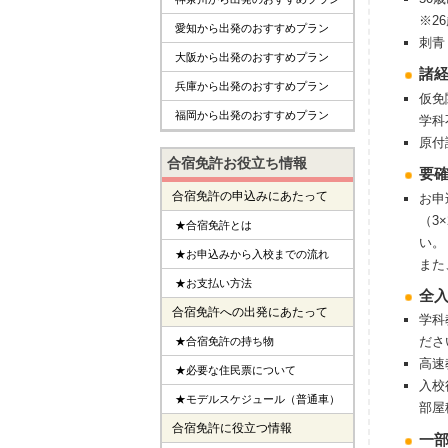
※2
愛知から出発のおすすめプラン
刺青
大阪から出発のおすすめプラン
諸
兵庫から出発のおすすめプラン
仮免
福岡から出発のおすすめプラン
学科
原付
合宿免許お役立ち情報
要
合宿免許の申込みにあたって
お申
（3
★合宿免許とは
い。
★お申込みから入校までの流れ
また
★お支払い方法
全
合宿免許への出発にあたって
学科
ださ
★合宿免許の持ち物
高速
★必要な住民票について
入校
★モデルスケジュール（普通車）
部屋
合宿免許に役立つ情報
⼀