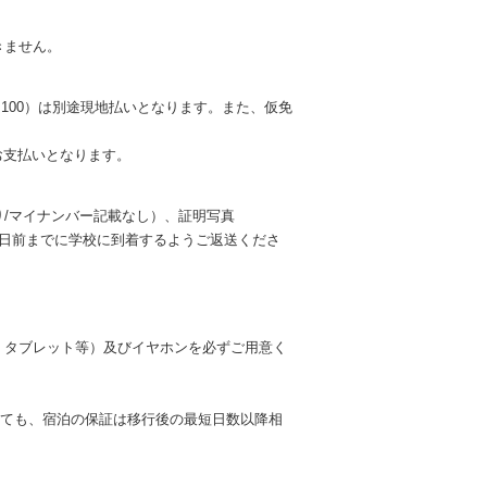
きません。
1,100）は別途現地払いとなります。また、仮免
てお支払いとなります。
/マイナンバー記載なし）、証明写真
14日前までに学校に到着するようご返送くださ
・タブレット等）及びイヤホンを必ずご用意く
っても、宿泊の保証は移行後の最短日数以降相