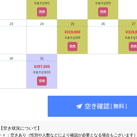
9/1
9/3
卒業予定
卒業予定
完売
完売
23
24
25
26
27
¥319,000
¥319,
9/9
卒業予定
卒業予定
完売
完売
30
31
¥297,000
9/15
卒業予定
完売
【空き状況について】
・○ ：空きあり（性別や人数などにより確認が必要となる場合もございます