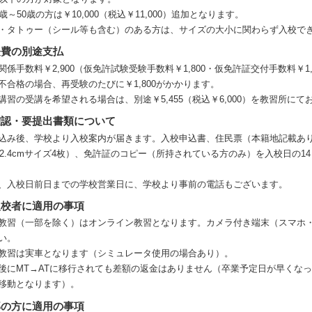
6歳～50歳の方は￥10,000（税込￥11,000）追加となります。
・タトゥー（シール等も含む）のある方は、サイズの大小に関わらず入校で
経費の別途支払
関係手数料￥2,900（仮免許試験受験手数料￥1,800・仮免許証交付手数料￥
不合格の場合、再受験のたびに￥1,800がかかります。
講習の受講を希望される場合は、別途￥5,455（税込￥6,000）を教習所に
確認・要提出書類について
込み後、学校より入校案内が届きます。入校申込書、住民票（本籍地記載あり
×2.4cmサイズ4枚）、免許証のコピー（所持されている方のみ）を入校日の
、入校日前日までの学校営業日に、学校より事前の電話もございます。
入校者に適用の事項
教習（一部を除く）はオンライン教習となります。カメラ付き端末（スマホ
い。
教習は実車となります（シミュレータ使用の場合あり）。
後にMT→ATに移行されても差額の返金はありません（卒業予定日が早くな
移動となります）。
部の方に適用の事項