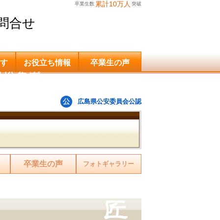
累計10万人
卒業生数
突破
問合せ
す
お役立ち情報
卒業生の声
申込希望
広島県公安委員会公認
卒業生の声
フォトギャラリー