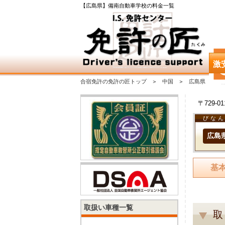
【広島県】備南自動車学校の料金一覧
激
合宿免許の免許の匠トップ
中国
広島県
〒729-
びな
広島
基
取扱い車種一覧
取