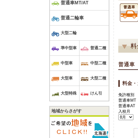
普通車MT/AT
普通二輪車
大型二輪
料
準中型車
普通二種
中型車
中型二種
普通車
大型車
大型二種
料金・
大型特殊
けん引
免許種別
普通車MT
普通車AT
地域からさがす
入校月