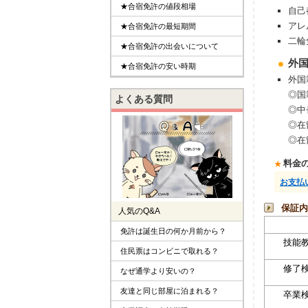
★合宿免許の値段相場
自己
アレ
★合宿免許の最短期間
二輪
★合宿免許の出会いについて
外
★合宿免許の安い時期
外国
◎国
よくある質問
◎中
◎在
◎在
料金
お支払
保証内
人気のQ&A
免許は誕生日の何か月前から？
技能
住民票はコンビニで取れる？
修了
なぜ通学より安いの？
友達と同じ部屋に泊まれる？
卒業