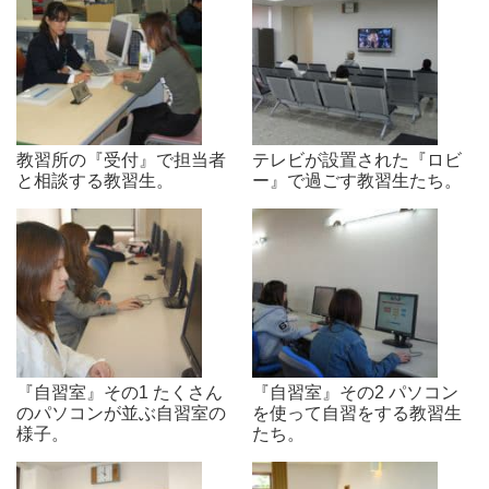
教習所の『受付』で担当者
テレビが設置された『ロビ
と相談する教習生。
ー』で過ごす教習生たち。
『自習室』その1 たくさん
『自習室』その2 パソコン
のパソコンが並ぶ自習室の
を使って自習をする教習生
様子。
たち。