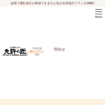
短期で運転免許が取得できる大人気の合宿免許プランが満載!!
togg
navi
卒業生数
問合せ
累計10万人
突破
申込希望