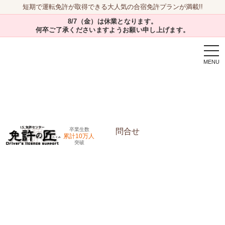
短期で運転免許が取得できる大人気の合宿免許プランが満載!!
8/7（金）は休業となります。
何卒ご了承くださいますようお願い申し上げます。
togg
navi
卒業生数
問合せ
累計10万人
突破