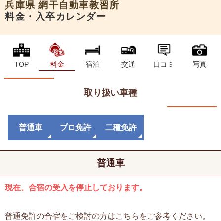
兵庫県
網干自動車教習所
料金・入卒カレンダー
TOP
料金
宿泊
交通
口コミ
写真
取り扱い車種
普通車
プロ免許
二種免許
普通車
現在、合宿の受入を停止しております。
普通免許の合宿をご検討の方はこちらをご参考ください。