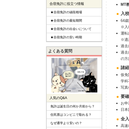
合宿免許に役立つ情報
MT
★合宿免許の値段相場
入
64
★合宿免許の最短期間
※入
★合宿免許の出会いについて
運転
★合宿免許の安い時期
※適
過去
よくある質問
過去
の方
諸
仮免
学科
写真
要
人気のQ&A
お申
免許は誕生日の何か月前から？
日本
住民票はコンビニで取れる？
全
なぜ通学より安いの？
高速