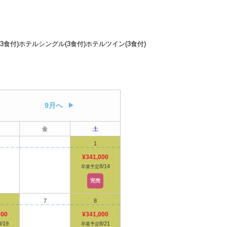
3食付)
ホテルシングル(3食付)
ホテルツイン(3食付)
9月へ
金
土
1
¥341,000
8/14
卒業予定
完売
7
8
000
¥341,000
8/19
8/21
卒業予定