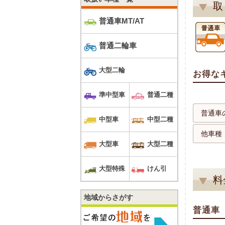
取
普通車MT/AT
普通二輪車
大型二輪
お得な
準中型車
普通二種
普通車
中型車
中型二種
他車種
大型車
大型二種
大型特殊
けん引
料
地域からさがす
普通車