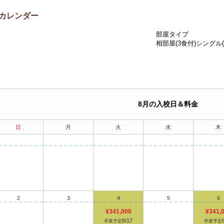
カレンダー
部屋タイプ
相部屋(3食付)
シングル(
8月の入校日＆料金
日
月
火
水
木
2
3
4
5
6
¥341,000
¥341,
8/17
卒業予定
卒業予定