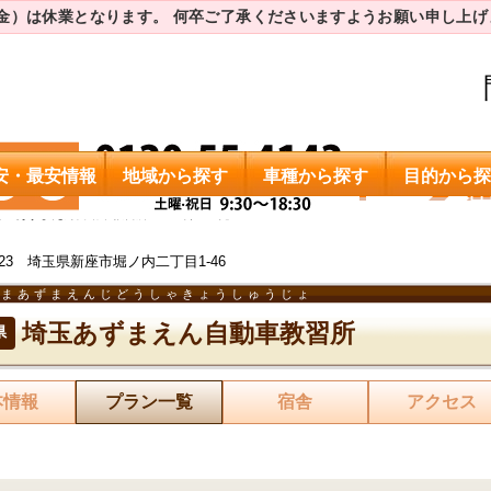
（金）は休業となります。
何卒ご了承くださいますようお願い申し上げ
安・最安情報
地域から探す
車種から探す
目的から探
埼玉あずまえん自動車教習所
料金一覧
0023 埼玉県新座市堀ノ内二丁目1-46
たまあずまえんじどうしゃきょうしゅうじょ
埼玉あずまえん自動車教習所
県
本情報
プラン一覧
宿舎
アクセス