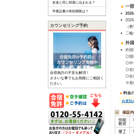
友達と同じ部屋に泊まれる？
⼀
卒業証書の有効期限は？
20
20
カウンセリング予約
（教
二輪
外
外国
◎国
◎中
◎在
合宿免許の不安を解消！
◎在
ささいな事でもお気軽にご相談く
※発
ださい。
料金
お支払
保証内
技能
教習
修了