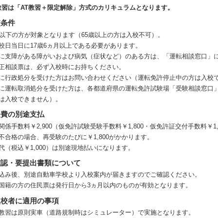
教習は「AT教習＋限定解除」方式のカリキュラムとなります。
校条件
歳以下の方が対象となります（65歳以上の方は入校不可）。
校日当日に17歳6ヵ月以上である必要があります。
に支障がある障がいおよび病気（症状など）のある方は、「運転相談窓口」
正相談票は、必ず入校時にお持ちください。
に行政処分を受けた方はお問い合わせください（運転免許停止中の方は入校
に運転取消処分を受けた方は、各都道府県の運転免許試験場「受験相談窓口
は入校できません）。
経費の別途支払
関係手数料￥2,900（仮免許試験受験手数料￥1,800・仮免許証交付手数料￥
不合格の場合、再受験のたびに￥1,800がかかります。
代（税込￥1,000）は別途現地払いになります。
確認・要提出書類について
込み後、別途自動車学校より入校案内が届きますのでご確認ください。
国籍の方の住民票は発行日から3ヵ月以内のものが有効となります。
入校者に適用の事項
教習は原則実車（道路規制時はシミュレーター）で実施となります。