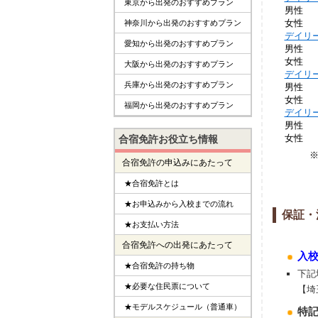
東京から出発のおすすめプラン
男性
女性
神奈川から出発のおすすめプラン
デイリ
愛知から出発のおすすめプラン
男性
女性
大阪から出発のおすすめプラン
デイリ
兵庫から出発のおすすめプラン
男性
女性
福岡から出発のおすすめプラン
デイリ
男性
女性
合宿免許お役立ち情報
合宿免許の申込みにあたって
★合宿免許とは
★お申込みから入校までの流れ
保証・
★お支払い方法
合宿免許への出発にあたって
入
★合宿免許の持ち物
下記
★必要な住民票について
【埼
★モデルスケジュール（普通車）
特