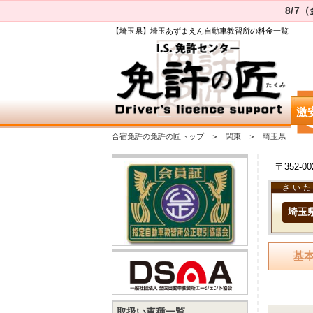
8/7
【埼玉県】埼玉あずまえん自動車教習所の料金一覧
激
合宿免許の免許の匠トップ
関東
埼玉県
〒352-
さい
埼玉
基
取扱い車種一覧