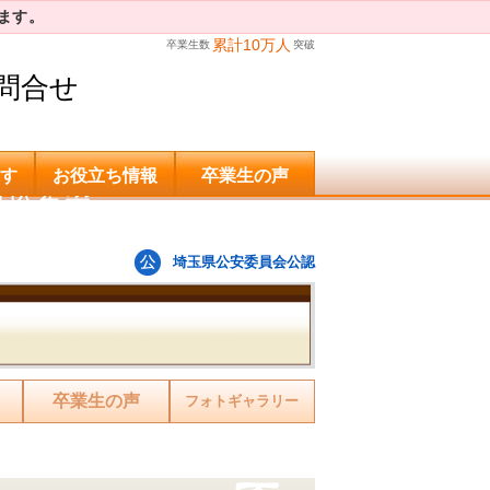
ます。
累計10万人
卒業生数
突破
問合せ
す
お役立ち情報
卒業生の声
申込希望
埼玉県公安委員会公認
卒業生の声
フォトギャラリー