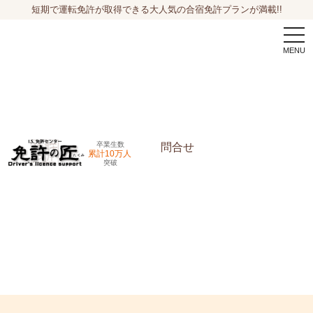
短期で運転免許が取得できる大人気の合宿免許プランが満載!!
togg
navi
卒業生数
問合せ
累計10万人
突破
申込希望