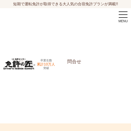
短期で運転免許が取得できる大人気の合宿免許プランが満載!!
togg
navi
卒業生数
問合せ
累計10万人
突破
申込希望