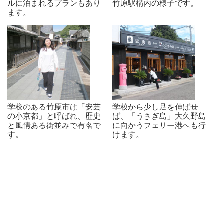
ルに泊まれるプランもあり
竹原駅構内の様子です。
ます。
学校のある竹原市は「安芸
学校から少し足を伸ばせ
の小京都」と呼ばれ、歴史
ば、「うさぎ島」大久野島
と風情ある街並みで有名で
に向かうフェリー港へも行
す。
けます。