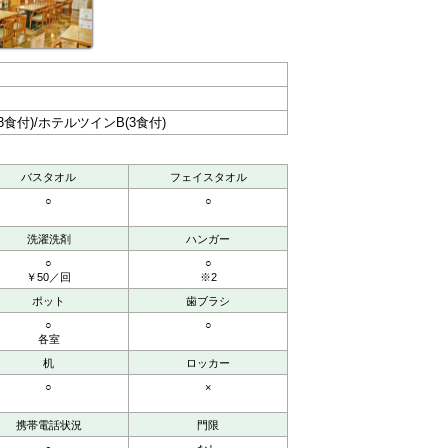
食付)/ホテルツインB(3食付)
バスタオル
フェイスタオル
○
○
洗濯洗剤
ハンガー
○
○
￥50／回
※2
ポット
歯ブラシ
○
○
各室
机
ロッカー
○
×
携帯電話状況
門限