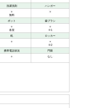
洗濯洗剤
ハンガー
○
○
無料
ポット
歯ブラシ
○
○
各室
※1
机
ロッカー
○
×
※2
携帯電話状況
門限
○
なし