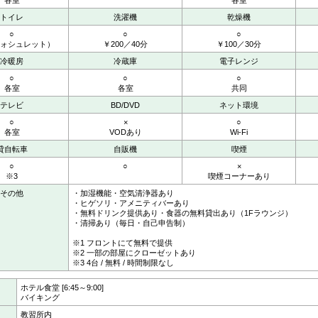
各室
各室
トイレ
洗濯機
乾燥機
○
○
○
ォシュレット）
￥200／40分
￥100／30分
冷暖房
冷蔵庫
電子レンジ
○
○
○
各室
各室
共同
テレビ
BD/DVD
ネット環境
○
×
○
各室
VODあり
Wi-Fi
貸自転車
自販機
喫煙
○
○
×
※3
喫煙コーナーあり
その他
・加湿機能・空気清浄器あり
・ヒゲソリ・アメニティバーあり
・無料ドリンク提供あり・食器の無料貸出あり（1Fラウンジ）
・清掃あり（毎日・自己申告制）
※1 フロントにて無料で提供
※2 一部の部屋にクローゼットあり
※3 4台 / 無料 / 時間制限なし
ホテル食堂 [6:45～9:00]
バイキング
教習所内