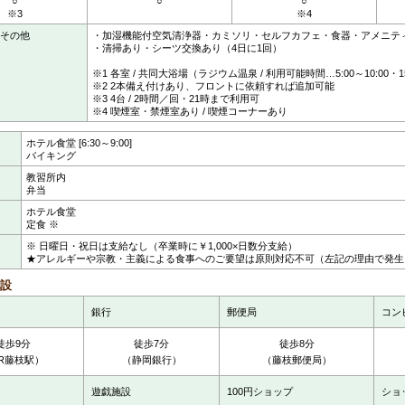
○
○
○
※3
※4
その他
・加湿機能付空気清浄器・カミソリ・セルフカフェ・食器・アメニ
・清掃あり・シーツ交換あり（4日に1回）
※1 各室 / 共同大浴場（ラジウム温泉 / 利用可能時間…5:00～10:00・1
※2 2本備え付けあり、フロントに依頼すれば追加可能
※3 4台 / 2時間／回・21時まで利用可
※4 喫煙室・禁煙室あり / 喫煙コーナーあり
ホテル食堂 [6:30～9:00]
バイキング
教習所内
弁当
ホテル食堂
定食 ※
※ 日曜日・祝日は支給なし（卒業時に￥1,000×日数分支給）
★アレルギーや宗教・主義による食事へのご要望は原則対応不可（左記の理由で発生
設
銀行
郵便局
コン
徒歩9分
徒歩7分
徒歩8分
R藤枝駅）
（静岡銀行）
（藤枝郵便局）
遊戯施設
100円ショップ
ショ