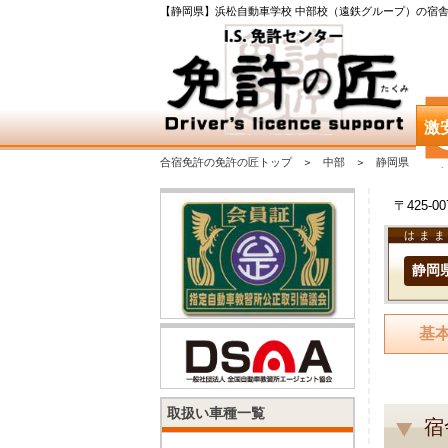
【静岡県】浜松自動車学校 中部校（遠鉄グループ）の宿
激
合宿免許の免許の匠トップ
中部
静岡県
〒425-
はまま
静岡
基
取扱い車種一覧
宿