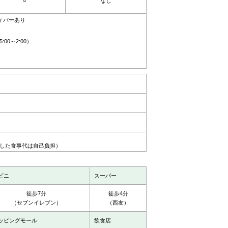
○
なし
ティバーあり
5:00～2:00）
した食事代は自己負担）
ビニ
スーパー
徒歩7分
徒歩4分
（セブンイレブン）
（西友）
ッピングモール
飲食店