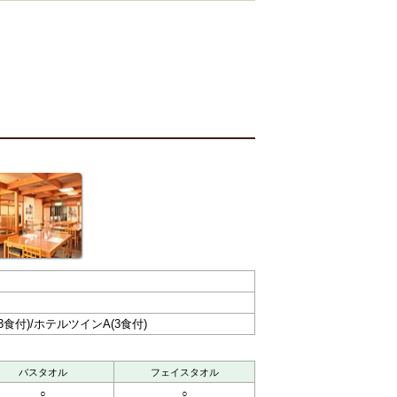
食付)/ホテルツインA(3食付)
バスタオル
フェイスタオル
○
○