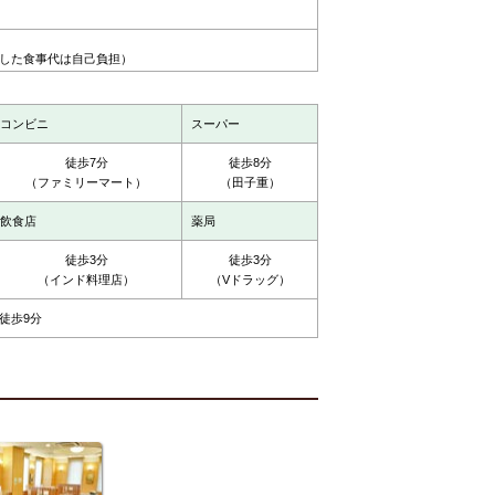
した食事代は自己負担）
コンビニ
スーパー
徒歩7分
徒歩8分
（ファミリーマート）
（田子重）
飲食店
薬局
徒歩3分
徒歩3分
（インド料理店）
（Vドラッグ）
徒歩9分