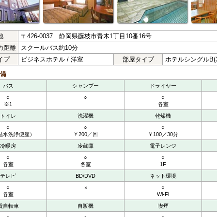
地
〒426-0037 静岡県藤枝市青木1丁目10番16号
の距離
スクールバス約10分
イプ
ビジネスホテル / 洋室
部屋タイプ
ホテルシングルB(3
備
バス
シャンプー
ドライヤー
○
○
○
※1
各室
トイレ
洗濯機
乾燥機
○
○
○
温水洗浄便座）
￥200／回
￥100／30分
冷暖房
冷蔵庫
電子レンジ
○
○
○
各室
各室
1F
テレビ
BD/DVD
ネット環境
○
×
○
各室
Wi-Fi
貸自転車
自販機
喫煙