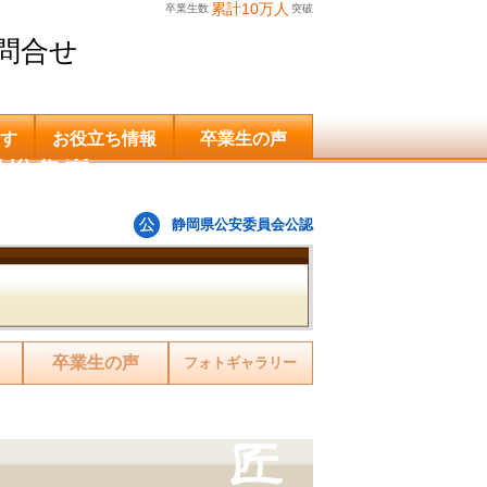
累計10万人
卒業生数
突破
問合せ
す
お役立ち情報
卒業生の声
申込希望
静岡県公安委員会公認
卒業生の声
フォトギャラリー