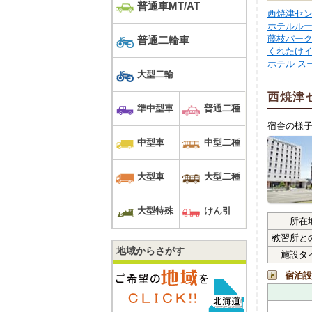
普通車MT/AT
西焼津セ
ホテルル
藤枝パー
普通二輪車
くれたけ
ホテル ス
大型二輪
西焼津
準中型車
普通二種
宿舎の様
中型車
中型二種
大型車
大型二種
大型特殊
けん引
所在
教習所と
地域からさがす
施設タ
宿泊設