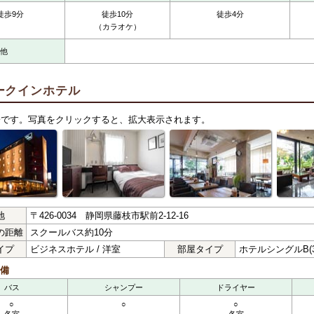
徒歩9分
徒歩10分
徒歩4分
（カラオケ）
他
ークインホテル
子です。写真をクリックすると、拡大表示されます。
地
〒426-0034 静岡県藤枝市駅前2-12-16
の距離
スクールバス約10分
イプ
ビジネスホテル / 洋室
部屋タイプ
ホテルシングルB(3
備
バス
シャンプー
ドライヤー
○
○
○