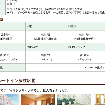
ホテル内
弁当 ※
※ 平日火曜日は夕食の支給なし（卒業時に￥1,000×日数分を支給）
★アレルギーや宗教・主義による食事へのご要望は原則対応不可（左記の理由で発生
設
銀行
郵便局
徒歩7分
徒歩2分
徒歩11分
JR西焼津駅）
（島田掛川信用金庫）
（焼津豊田郵便局）
遊戯施設
100円ショップ
徒歩13分
徒歩7分
徒歩2分
がたクリニック）
（パチンコ）
（ダイソー）
他
・スーパー銭湯：
ルートイン藤枝駅北
子です。写真をクリックすると、拡大表示されます。