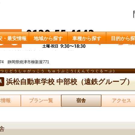
舎
安・最安情報
地域から探す
車種から探す
目的から探
浜松自動車学校 中部校（遠鉄グループ）
宿舎
0074 静岡県焼津市柳新屋771
つじどうしゃがっこう ちゅうぶこう(えんてつぐるーぷ)
浜松自動車学校 中部校（遠鉄グループ）
県
本情報
プラン一覧
宿舎
アクセス
舎