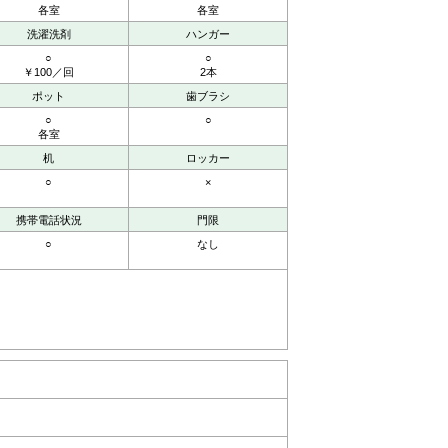
各室
各室
洗濯洗剤
ハンガー
○
○
￥100／回
2本
ポット
歯ブラシ
○
○
各室
机
ロッカー
○
×
携帯電話状況
門限
○
なし