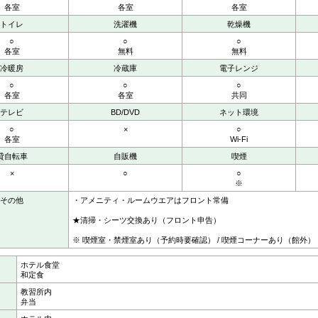
各室
各室
各室
トイレ
洗濯機
乾燥機
○
○
○
各室
無料
無料
冷暖房
冷蔵庫
電子レンジ
○
○
○
各室
各室
共同
テレビ
BD/DVD
ネット環境
○
×
○
各室
Wi-Fi
貸自転車
自販機
喫煙
×
○
○
※
その他
・アメニティ・ルームウエアはフロント常備
★清掃・シーツ交換あり（フロント申告）
※ 喫煙室・禁煙室あり（予約時要確認） / 喫煙コーナーあり（館外）
ホテル食堂
和定食
教習所内
弁当