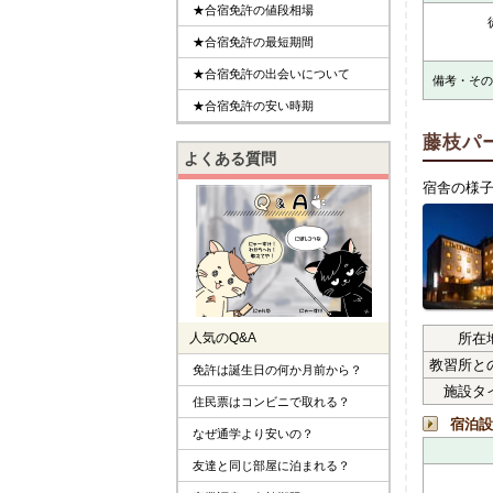
★合宿免許の値段相場
★合宿免許の最短期間
★合宿免許の出会いについて
備考・その
★合宿免許の安い時期
藤枝パ
よくある質問
宿舎の様
人気のQ&A
所在
教習所と
免許は誕生日の何か月前から？
施設タ
住民票はコンビニで取れる？
宿泊設
なぜ通学より安いの？
友達と同じ部屋に泊まれる？