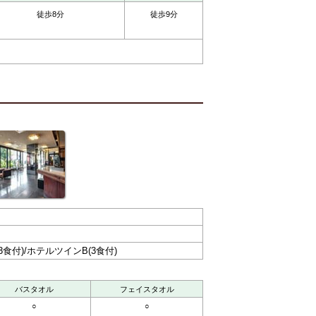
徒歩8分
徒歩9分
食付)/ホテルツインB(3食付)
バスタオル
フェイスタオル
○
○