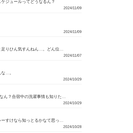
スケジュールってどうなるん？
2024/11/09
2024/11/09
大きいスーツケースやとさすがに大きい気するしな。逆にちっちゃいやつやと足りひん気すんねん…。どん位のスーツケースがええんやろか？
2024/11/07
んな…。
2024/10/29
オートマで2週間って聞いとるんやけど、着替えって何日分持っていけば平気なん？合宿中の洗濯事情も知りたいねん。
2024/10/29
俺ちゃうで、友達やで。友達がネイルしてても大丈夫か心配しとってな。にゃーすけなら知っとるかなて思っただけやねん。
2024/10/28