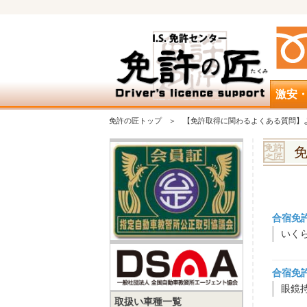
激安
免許の匠トップ
【免許取得に関わるよくある質問】
合宿免
いく
合宿免
取扱い車種一覧