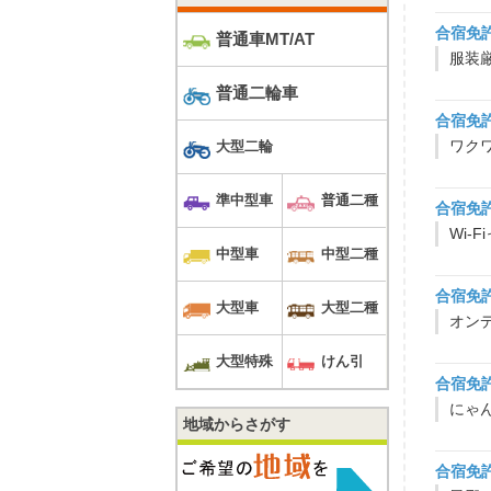
合宿免
普通車MT/AT
服装
普通二輪車
合宿免
ワク
大型二輪
準中型車
普通二種
合宿免
中型車
中型二種
合宿免
大型車
大型二種
オン
大型特殊
けん引
合宿免
にゃ
地域からさがす
合宿免