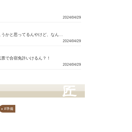
2024/04/29
せっかくの遠出やし！何着てこうか悩んでんねん。お気に入りのシャツ来てこうかと思ってるんやけど、なんか注意点とかあるんかな？
2024/04/29
民票で合宿免許いけるん？！
2024/04/29
#準備