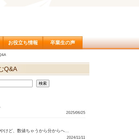
問合せ
お役立ち情報
卒業生の声
&A
Q&A
…
2025/06/25
眼鏡持ってへんねんけど、作った方がええ？学校の視力検査でB判定やったんやけど、数値ちゃうから分からへんねんな。
2024/11/11