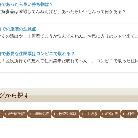
許であったら良い持ち物は？
な持参品は確認してんねんけど、あったらいいもんって何かある？
許での服装の注意点
許で必要な住民票はコンビニで取れる？
ん！区役所行くの忘れて住民票未だ取れてへん…。コンビニで取った住
グから探す
所
#合宿免許
#運転免許
#教習や試験
#手続き
#宿泊先
#料金