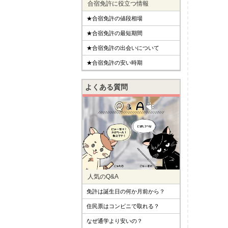
合宿免許に役立つ情報
★合宿免許の値段相場
★合宿免許の最短期間
★合宿免許の出会いについて
★合宿免許の安い時期
よくある質問
人気のQ&A
免許は誕生日の何か月前から？
住民票はコンビニで取れる？
なぜ通学より安いの？