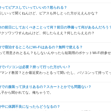
許ってピアスしていっていいの？怒られる？
厳しいって聞くねんけど、ピアスも外しとった方がええんかな？
許の前日にしておくべきことって何？前日の準備って何があるんだろう
ワクソワソワすんねんけど、何したらええ？何したらええの？
許で宿泊するところにWi-Fiはあるの？無料で使える？
許でパソコンは必要？持って行った方がいい？
デマンド教習？とか最近変わっとるって聞いたし、パソコンって持って
許での服装って決まりあるの？スカートとかでも問題ない？
ん子から聞かれてな。俺ちゃうで。
許中に体調不良になったらどうなるの？