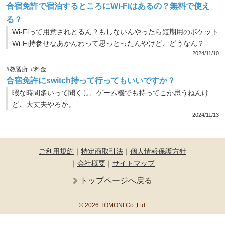
合宿免許で宿泊するところにWi-Fiはあるの？無料で使え
る？
Wi-Fiって用意されとるん？もしないんやったら短期用のポケット
Wi-Fi持参せなあかんわって思っとったんやけど、どうなん？
2024/11/10
#教習所
#料金
合宿免許にswitch持って行ってもいいですか？
暇な時間多いって聞くし、ゲーム機でも持ってこか思うねんけ
ど、大丈夫やろか。
2024/11/13
ご利用規約
｜
特定商取引法
｜
個人情報保護方針
｜
会社概要
｜
サイトマップ
トップページへ戻る
© 2026 TOMONI Co.,Ltd.