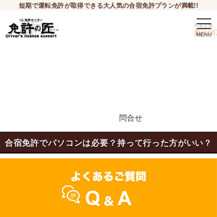
短期で運転免許が取得できる大人気の合宿免許プランが満載!!
togg
卒業生数
navi
累計10
問合せ
申込希望
合宿免許でパソコンは必要？持って行った方がいい？