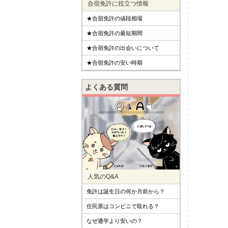
合宿免許に役立つ情報
★合宿免許の値段相場
★合宿免許の最短期間
★合宿免許の出会いについて
★合宿免許の安い時期
よくある質問
人気のQ&A
免許は誕生日の何か月前から？
住民票はコンビニで取れる？
なぜ通学より安いの？