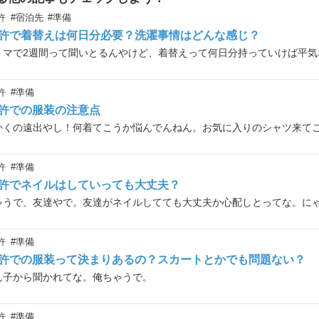
許
#宿泊先
#準備
許で着替えは何日分必要？洗濯事情はどんな感じ？
許
#準備
許での服装の注意点
許
#準備
許でネイルはしていっても大丈夫？
許
#準備
許での服装って決まりあるの？スカートとかでも問題ない？
ん子から聞かれてな。俺ちゃうで。
許
#準備