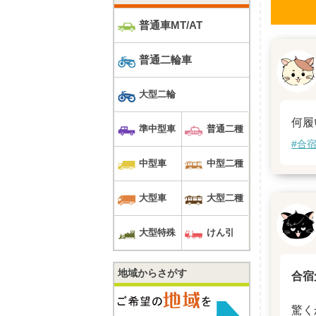
普通車MT/AT
普通二輪車
大型二輪
何履
準中型車
普通二種
#合
中型車
中型二種
大型車
大型二種
大型特殊
けん引
地域からさがす
合宿
驚く