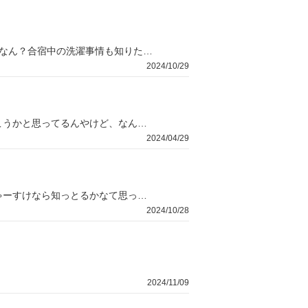
オートマで2週間って聞いとるんやけど、着替えって何日分持っていけば平気なん？合宿中の洗濯事情も知りたいねん。
2024/10/29
せっかくの遠出やし！何着てこうか悩んでんねん。お気に入りのシャツ来てこうかと思ってるんやけど、なんか注意点とかあるんかな？
2024/04/29
俺ちゃうで、友達やで。友達がネイルしてても大丈夫か心配しとってな。にゃーすけなら知っとるかなて思っただけやねん。
2024/10/28
2024/11/09