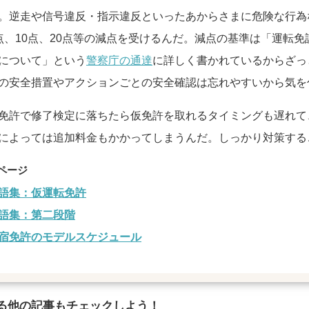
。逆走や信号違反・指示違反といったあからさまに危険な行為
点、10点、20点等の減点を受けるんだ。減点の基準は「運転
について」という
警察庁の通達
に詳しく書かれているからざっ
の安全措置やアクションごとの安全確認は忘れやすいから気を
免許で修了検定に落ちたら仮免許を取れるタイミングも遅れて
によっては追加料金もかかってしまうんだ。しっかり対策する
語集：仮運転免許
語集：第二段階
宿免許のモデルスケジュール
る他の記事もチェックしよう！