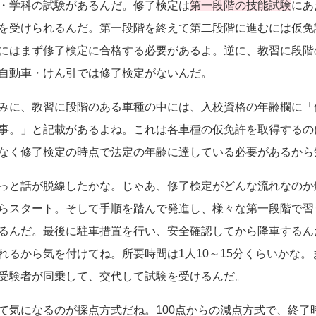
・学科の試験があるんだ。修了検定は
第一段階の技能試験
にあ
を受けられるんだ。第一段階を終えて第二段階に進むには仮免
にはまず修了検定に合格する必要があるよ。逆に、教習に段階
自動車・けん引では修了検定がないんだ。
みに、教習に段階のある車種の中には、入校資格の年齢欄に「
事。」と記載があるよね。これは各車種の仮免許を取得するの
なく修了検定の時点で法定の年齢に達している必要があるから
っと話が脱線したかな。じゃあ、修了検定がどんな流れなのか
らスタート。そして手順を踏んで発進し、様々な第一段階で習
るんだ。最後に駐車措置を行い、安全確認してから降車するん
れるから気を付けてね。所要時間は1人10～15分くらいかな
受験者が同乗して、交代して試験を受けるんだ。
て気になるのが採点方式だね。100点からの減点方式で、終了