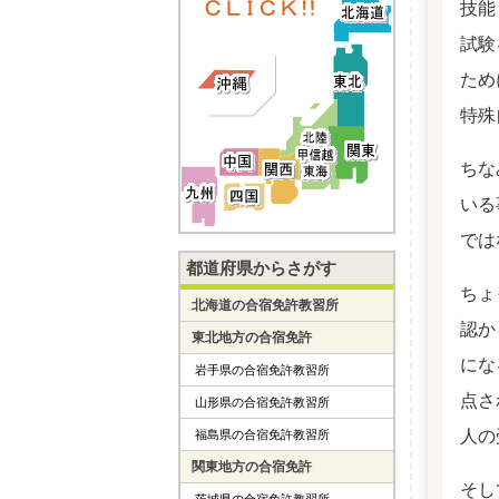
技能
試験
ため
特殊
ちな
いる
では
都道府県からさがす
ちょ
北海道の合宿免許教習所
認か
東北地方の合宿免許
にな
岩手県の合宿免許教習所
点さ
山形県の合宿免許教習所
人の
福島県の合宿免許教習所
関東地方の合宿免許
そし
茨城県の合宿免許教習所