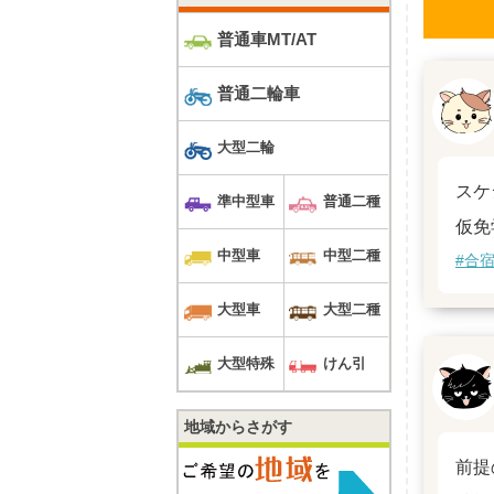
普通車MT/AT
普通二輪車
大型二輪
スケ
準中型車
普通二種
仮免
中型車
中型二種
#合
大型車
大型二種
大型特殊
けん引
地域からさがす
前提