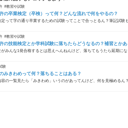
許
#教習や試験
許の卒業検定（卒検）って何？どんな流れで何をやるの？
検定って字の通り卒業するための試験ってことで合っとるん？筆記試験
許
#教習や試験
許の技能検定とか学科試験に落ちたらどうなるの？補習とかあ
ながみんな1発合格するとは思えへんねんけど、落ちてもうたら延期にな
試験
のみきわめって何？落ちることはある？
内容の一覧見たら「みきわめ」いうのがあってんけど、何を見極めるん