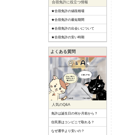
合宿免許に役立つ情報
★合宿免許の値段相場
★合宿免許の最短期間
★合宿免許の出会いについて
★合宿免許の安い時期
よくある質問
人気のQ&A
免許は誕生日の何か月前から？
住民票はコンビニで取れる？
なぜ通学より安いの？