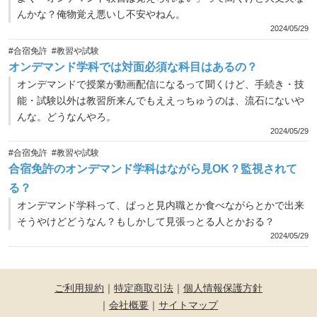
んかな？俺物覚え悪いし不安やねん。
2024/05/29
#合宿免許
#教習や試験
オンデマンド学科では対面必須な科目はあるの？
オンデマンドで授業が動画配信になるって聞くけど、手続き・技
能・試験以外は教習所来んでもええっちゅうのは、流石にないや
んな。どうなんやろ。
2024/05/29
#合宿免許
#教習や試験
合宿免許のオンデマンド学科はながら見OK？監視されて
る？
オンデマンド学科って、ぱっと見内職とか食べながらとかで出来
そうやけどどうなん？もしかして見張っとる人とかおる？
2024/05/29
ご利用規約
｜
特定商取引法
｜
個人情報保護方針
｜
会社概要
｜
サイトマップ