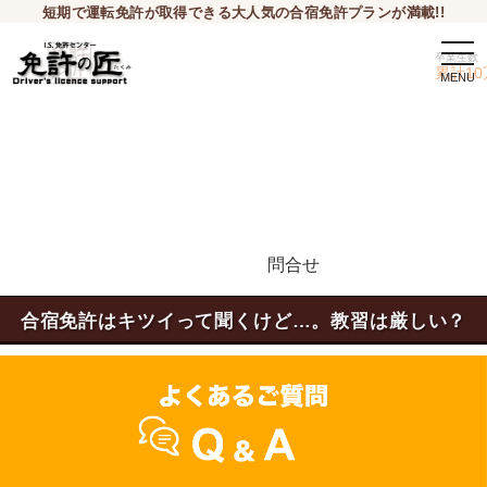
短期で運転免許が取得できる大人気の合宿免許プランが満載!!
togg
卒業生数
navi
累計10
問合せ
申込希望
合宿免許はキツイって聞くけど…。教習は厳しい？